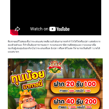
ทีแรกๆผมก็ไม่ค่อยเชื่อว่าจะเล่นแค่บาทเดียวแล้วมันสามารถทำกำไรได้ใช่หรือเปล่า แต่หลังจาก
ลองด้วยตัวเอง ก็จำเป็นต้องสารภาพเลยว่า ระบบของเขามีความยืดหยุ่นและวางแบบมาเพื่อ
รองรับผู้เล่นทุนน้อยจริงๆไม่ว่าจะเล่นสล็อต ยิงปลา หรือคาสิโนสด ก็สามารถเริ่มต้นที่ 1 บาทได้
แบบสบายๆ