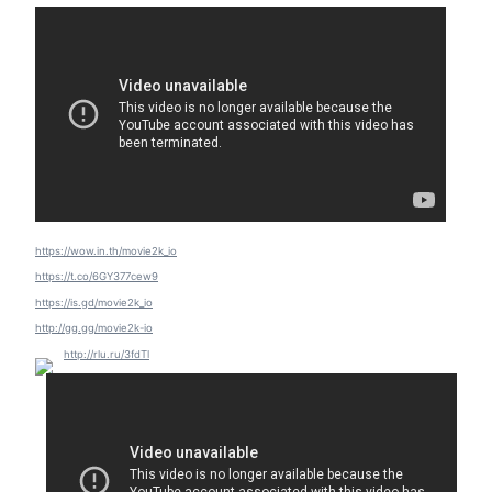
https://wow.in.th/movie2k_io
https://t.co/6GY377cew9
https://is.gd/movie2k_io
http://gg.gg/movie2k-io
http://rlu.ru/3fdTl