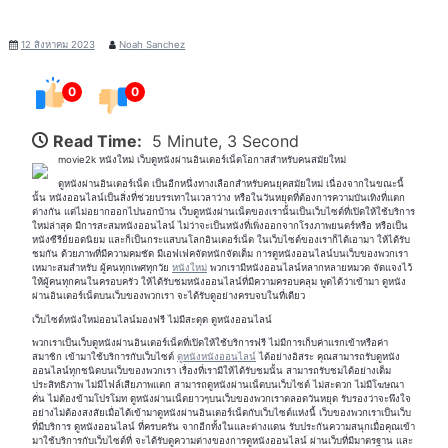
12 สิงหาคม 2023
Noah Sanchez
0
0
Read Time:
5 Minute, 3 Second
movie2k หนังใหม่ เว็บดูหนังผ่านอินเตอร์เน็ตโอกาสสำหรับคนสมัยใหม่
ดูหนังผ่านอินเตอร์เน็ต เป็นอีกหนึ่งทางเลือกสำหรับคนยุคสมัยใหม่ เนื่องจากในขณะนี้
นั้น หนังออนไลน์เป็นสิ่งที่ช่วยบรรเทาในเวลาว่าง หรือในวันหยุดที่ต้องการความบันเทิงที่แตก
ต่างกัน แต่ไม่อยากออกไปนอกบ้าน เว็บดูหนังผ่านเน็ตของเรานั้นเป็นเว็บไซต์ที่เปิดให้ใช้บริการ
ใหม่ล่าสุด มีการสะสมหนังออนไลน์ ไม่ว่าจะเป็นหนังที่เพิ่งออกจากโรงภาพยนตร์หรือ หรือเป็น
หนังซีรีย์ยอดนิยม และก็เป็นกระแสบนโลกอินเตอร์เน็ต ในเว็บไซต์ของเราก็ได้เอามา ให้ได้รับ
ชมกัน ด้วยภาพที่มีความคมชัด มีเอฟเฟคจัดหนักจัดเต็ม การดูหนังออนไลน์บนเว็บของพวกเรา
เหมาะสมสำหรับ ผู้คนทุกเพศทุกวัย
หนังใหม่
พวกเรามีหนังออนไลน์หลากหลายหมวด จัดแจงไว้
ให้ผู้คนทุกคนในครอบครัว ให้ได้รับชมหนังออนไลน์ที่มีความครอบคลุม พูดได้ว่าเข้ามา ดูหนัง
ผ่านอินเตอร์เน็ตบนเว็บของพวกเรา จะได้รับดูอย่างครบจบในที่เดียว
เว็บไซต์หนังใหม่ออนไลน์มองฟรี ไม่มีสะดุด ดูหนังออนไลน์
พวกเราเป็นเว็บดูหนังผ่านอินเตอร์เน็ตที่เปิดให้ใช้บริการฟรี ไม่มีการเก็บค่าแรกเข้าหรือค่า
สมาชิก เข้ามาใช้บริการกับเว็บไซต์
ดูหนังหนังออนไลน์
ได้อย่างอิสระ คุณสามารถรับดูหนัง
ออนไลน์ทุกชนิดบนเว็บของพวกเรา เรื่องที่เรามีให้ได้รับชมนั้น สามารถรับชมได้อย่างเต็ม
ประสิทธิภาพ ไม่มีไฟล์เสียภาพแตก สามารถดูหนังผ่านเน็ตบนเว็บไซต์ ไม่สะดวก ไม่มีโฆษณา
คั่น ไม่ต้องข้ามโปรโมท ดูหนังผ่านเน็ตยาวๆบนเว็บของพวกเราตลอดวันหยุด รับรองว่าจะพึงใจ
อย่างไม่ต้องสงสัยเมื่อได้เข้ามาดูหนังผ่านอินเตอร์เน็ตกับเว็บไซต์แห่งนี้ เว็บของพวกเราเป็นเว็บ
ที่มีบริการ ดูหนังออนไลน์ ที่ครบครัน จากอีกทั้งในและต่างแดน รับประกันความสนุกเมื่อคุณเข้า
มาใช้บริการกับเว็บไซต์ที่ จะได้รับดูความต่างของการดูหนังออนไลน์ ผ่านเว็บที่มีมาตรฐาน และ