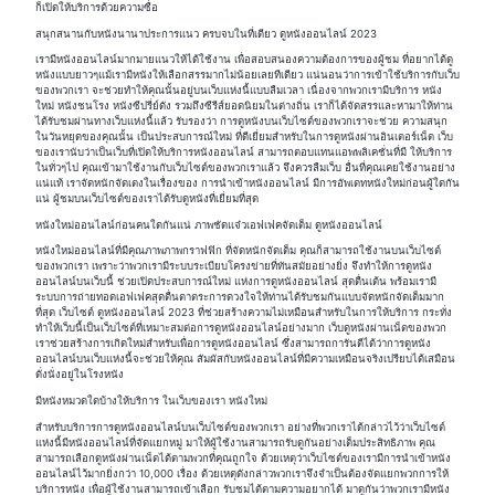
ก็เปิดให้บริการด้วยความซื่อ
สนุกสนานกับหนังนานาประการแนว ครบจบในที่เดียว ดูหนังออนไลน์ 2023
เรามีหนังออนไลน์มากมายแนวให้ได้ใช้งาน เพื่อสอบสนองความต้องการของผู้ชม ที่อยากได้ดู
หนังแบบยาวๆแม้เรามีหนังให้เลือกสรรมากไม่น้อยเลยทีเดียว แน่นอนว่าการเข้าใช้บริการกับเว็บ
ของพวกเรา จะช่วยทำให้คุณนั้นอยู่บนเว็บแห่งนี้แบบลืมเวลา เนื่องจากพวกเรามีบริการ หนัง
ใหม่ หนังชนโรง หนังซีปรี่ย์ดัง รวมถึงซีรีส์ยอดนิยมในต่างถิ่น เราก็ได้จัดสรรและหามาให้ท่าน
ได้รับชมผ่านทางเว็บแห่งนี้แล้ว รับรองว่า การดูหนังบนเว็บไซต์ของพวกเราจะช่วย ความสนุก
ในวันหยุดของคุณนั้น เป็นประสบการณ์ใหม่ ที่ดีเยี่ยมสำหรับในการดูหนังผ่านอินเตอร์เน็ต เว็บ
ของเรานับว่าเป็นเว็บที่เปิดให้บริการหนังออนไลน์ สามารถตอบแทนแอพพลิเคชั่นที่มี ให้บริการ
ในทั่วๆไป คุณเข้ามาใช้งานกับเว็บไซต์ของพวกเราแล้ว จึงควรลืมเว็บ อื่นที่คุณเคยใช้งานอย่าง
แน่แท้ เราจัดหนักจัดเตงในเรื่องของ การนำเข้าหนังออนไลน์ มีการอัพเดทหนังใหม่ก่อนผู้ใดกัน
แน่ ผู้ชมบนเว็บไซต์ของเราได้รับดูหนังที่เยี่ยมที่สุด
หนังใหม่ออนไลน์ก่อนคนใดกันแน่ ภาพชัดแจ๋วเอฟเฟคจัดเต็ม ดูหนังออนไลน์
หนังใหม่ออนไลน์ที่มีคุณภาพภาพกราฟฟิก ที่จัดหนักจัดเต็ม คุณก็สามารถใช้งานบนเว็บไซต์
ของพวกเรา เพราะว่าพวกเรามีระบบระเบียบโครงข่ายที่ทันสมัยอย่างยิ่ง จึงทำให้การดูหนัง
ออนไลน์บนเว็บนี้ ช่วยเปิดประสบการณ์ใหม่ แห่งการดูหนังออนไลน์ สุดตื่นเต้น พร้อมเรามี
ระบบการถ่ายทอดเอฟเฟคสุดตื่นตาตระการดวงใจให้ท่านได้รับชมกันแบบจัดหนักจัดเต็มมาก
ที่สุด เว็บไซต์ ดูหนังออนไลน์ 2023 ที่ช่วยสร้างความไม่เหมือนสำหรับในการให้บริการ กระทั่ง
ทำให้เว็บนี้เป็นเว็บไซต์ที่เหมาะสมต่อการดูหนังออนไลน์อย่างมาก เว็บดูหนังผ่านเน็ตของพวก
เราช่วยสร้างการเกิดใหม่สำหรับเพื่อการดูหนังออนไลน์ ซึ่งสามารถการันตีได้ว่าการดูหนัง
ออนไลน์บนเว็บแห่งนี้จะช่วยให้คุณ สัมผัสกับหนังออนไลน์ที่มีความเหมือนจริงเปรียบได้เสมือน
ดั่งนั่งอยู่ในโรงหนัง
มีหนังหมวดใดบ้างให้บริการ ในเว็บของเรา หนังใหม่
สำหรับบริการการดูหนังออนไลน์บนเว็บไซต์ของพวกเรา อย่างที่พวกเราได้กล่าวไว้ว่าเว็บไซต์
แห่งนี้มีหนังออนไลน์ที่จัดแยกหมู่ มาให้ผู้ใช้งานสามารถรับดูกันอย่างเต็มประสิทธิภาพ คุณ
สามารถเลือกดูหนังผ่านเน็ตได้ตามพวกที่คุณถูกใจ ด้วยเหตุว่าเว็บไซต์ของเรามีการนำเข้าหนัง
ออนไลน์ไว้มากยิ่งกว่า 10,000 เรื่อง ด้วยเหตุดังกล่าวพวกเราจึงจำเป็นต้องจัดแยกพวกการให้
บริการหนัง เพื่อผู้ใช้งานสามารถเข้าเลือก รับชมได้ตามความอยากได้ มาดูกันว่าพวกเรามีหนัง