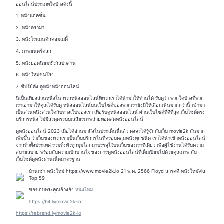
ออนไลน์ประเภทใดบ้างดังนี้
1. หนังแอคชั่น
2. หนังดราม่า
3. หนังโรแมนติกคอมเมดี้
4. ภาพยนตร์ตลก
5. หนังยอดนิยมชั่วกัลปวสาน
6. หนังใหม่ชนโรง
7. ซีปรี่ย์ดัง ดูหนังหนังออนไลน์
นี่เป็นเพียงส่วนหนึ่งใน พวกหนังออนไลน์ที่พวกเราได้นำมาให้ท่านได้ รับดูว่า พวกใดบ้างที่พวก
เราเอามาให้คุณได้รับดู หนังออนไลน์บนเว็บไซต์ของพวกเรายังมีให้เลือกเฟ้นมากกว่านี้ เข้ามา
เป็นส่วนหนึ่งส่วนใดกับทางเว็บของเรา เพื่อรับดูหนังออนไลน์ ผ่านเว็บไซต์ที่ดีที่สุด เว็บไซต์ตรง
บริการหนัง ไม่มีสะดุดระบบเสถียรภาพถ่ายทอดสดหนังออนไลน์
ดูหนังออนไลน์ 2023 เมื่อได้อ่านมาถึงในประเด็นนี้แล้ว คงจะได้รู้จักกับเว็บ movie2k กันมาก
เพิ่มขึ้น ว่าเว็บของพวกเราเป็นเว็บบริการในที่ครอบคลุมหนังทุกชนิด เราได้นำเข้าหนังออนไลน์
จากทั่วทั้งประเทศ รวมทั้งทั่วทุกมุมโลกมาบรรจุไว้บนเว็บของเราทีเดียว เพื่อผู้ใช้งานได้รับความ
สบายสบาย พร้อมกับความเบิกบานใจของการดูหนังออนไลน์ที่เต็มเปี่ยมไปด้วยคุณภาพ กับ
เว็บไซต์ดูหนังผ่านเน็ตมาตรฐาน
บ้านเช่า หนังใหม่ https://www.movie2k.io 21 พ.ค. 2566 Floyd สารคดี หนังใหม่Viu
Top 59
ขอขอบพระคุณอ้างอิง
หนังใหม่
https://bit.ly/movie2k-io
https://rebrand.ly/movie2k-io