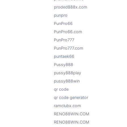
proded888x.com
punpro
PunPro66
PunPro66.com
PunPro777
PunPro777.com
puntaek66
Pussy888
pussy888play
pussy888win
qr code
qr code generator
ramclubx.com
RENO88WIN.COM
RENO88WIN.COM