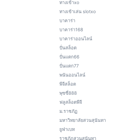
ทางเข้าxo
ทางเข้าเล่น slotxo
บาคาร่า
บาคาร่า168
บาคาร่าออนไลน์
ปั่นสล็อต
ปั่นแตก66
ปั่นแตก77
พนันออนไลน์
พีจีสล็อต
พุซซี่888
ฟลูสล็อตพีจี
ม.ราชภัฏ
มหาวิทยาลัยสวนสุนันทา
ยูฟ่าเบท
ราชภัฏสวนสุนันทา