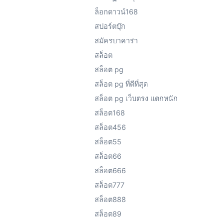
ล็อกดาวน์168
สปอร์ตบุ๊ก
สมัครบาคาร่า
สล็อต
สล็อต pg
สล็อต pg ที่ดีที่สุด
สล็อต pg เว็บตรง แตกหนัก
สล็อต168
สล็อต456
สล็อต55
สล็อต66
สล็อต666
สล็อต777
สล็อต888
สล็อต89