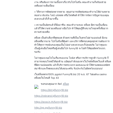
งาน หรือต้องการถามเนื้อหาเกี่ยวกับโปรโมชั่น คณะทำงานก็พร้อมช่วย
เหลืออย่างเต็มเปี่ยม
• วิถีทางการติดต่อหลากหลาย: คุณสามารถติดต่อคณะทำงานได้ผ่านหลาย
หนทาง ดังเช่น ไลน์ แชทสด หรือโทรศัพท์ ทำให้การจัดการปัญหาของคุณ
สะดวกแล้วก็เร็วมากขึ้น
• ความเป็นมิตรแล้วก็มืออาชีพ: คณะทำงานของ สล็อต มีความเป็นเพื่อน
แล้วก็ให้ความช่วยเหลืออย่างมือโปร ทำให้คุณรู้สึกสบายใจทุกครั้งที่อยาก
ความช่วยเหลือ
สล็อต เป็นตัวเลือกที่สุดยอด ด้วยความที่เป็นเว็บตรงไม่ผ่านเอเย่นต์ มีเกม
สล็อตที่มากมาย โปรโมชั่นที่คุ้มค่า และบริการที่ครอบคลุมทุกความต้องการ
ทำให้ทุกการพนันของคุณเป็นไปอย่างสะดวกและก็ปลอดภัย ไม่ว่าคุณจะ
เป็นผู้เล่นมือใหม่หรือผู้เล่นมือโปร funny18 จะไม่ทำให้คุณผิดหวังแน่ๆ
ขอรับ
ไม่ว่าคุณจะพอใจในเรื่องของเกม โบนัส หรือการบริการลูกค้า funny18 ก็
สามารถตอบโจทย์ได้ทุกด้าน แม้คุณกำลังมองหาเว็บไซต์สล็อตเว็บแท้ สล็อต
ที่มีความปลอดภัย แล้วก็บริการครบวงจร ผมขอแนะนำให้ท่านทดลองสมัคร
สมาชิกและก็ทดลองเล่นได้เลยนะครับ รับประกันไม่ผิดหวังแน่อนน!
เว็บสล็อตตรง100% pgslot Funny18.biz 20 พ.ย. 67 Tabatha casino
สล็อตเว็บไหนดี Top 43
ขอขอบคุณมาก Ref.
สล็อต
https://bit.ly/funny18-biz
https://rebrand.ly/funny18-biz
https://wow.in.th/funny18-biz
http://gg.gg/funny18-biz