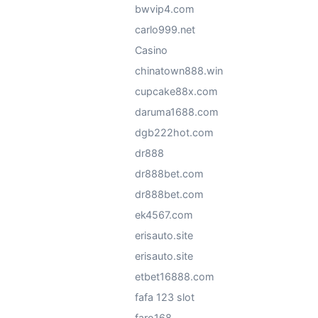
bwvip4.com
carlo999.net
Casino
chinatown888.win
cupcake88x.com
daruma1688.com
dgb222hot.com
dr888
dr888bet.com
dr888bet.com
ek4567.com
erisauto.site
erisauto.site
etbet16888.com
fafa 123 slot
faro168