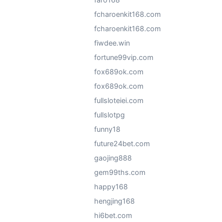
fcharoenkit168.com
fcharoenkit168.com
fiwdee.win
fortune99vip.com
fox689ok.com
fox689ok.com
fullsloteiei.com
fullslotpg
funny18
future24bet.com
gaojing888
gem99ths.com
happy168
hengjing168
hi6bet.com