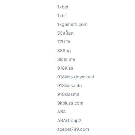
1xbet
1xbit
1xgameth.com
55สล็อต
77UFA
888pg
8lots.me
918Kiss
918kiss download
918kissauto
918kissme
9kpluss.com
ABA
ABAGroup2
acebet789.com