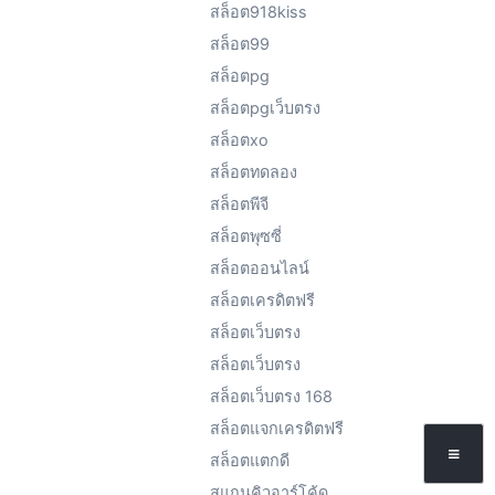
สล็อต918kiss
สล็อต99
สล็อตpg
สล็อตpgเว็บตรง
สล็อตxo
สล็อตทดลอง
สล็อตพีจี
สล็อตพุซซี่
สล็อตออนไลน์
สล็อตเครดิตฟรี
สล็อตเว็บตรง
สล็อตเว็บตรง
สล็อตเว็บตรง 168
สล็อตแจกเครดิตฟรี

สล็อตแตกดี
สแกนคิวอาร์โค้ด