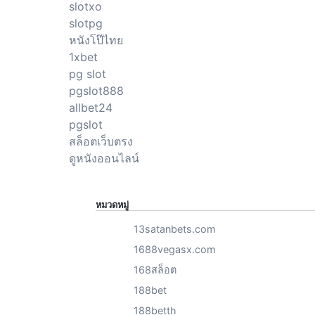
slotxo
slotpg
หนังโป๊ไทย
1xbet
pg slot
pgslot888
allbet24
pgslot
สล็อตเว็บตรง
ดูหนังออนไลน์
หมวดหมู่
13satanbets.com
1688vegasx.com
168สล็อต
188bet
188betth