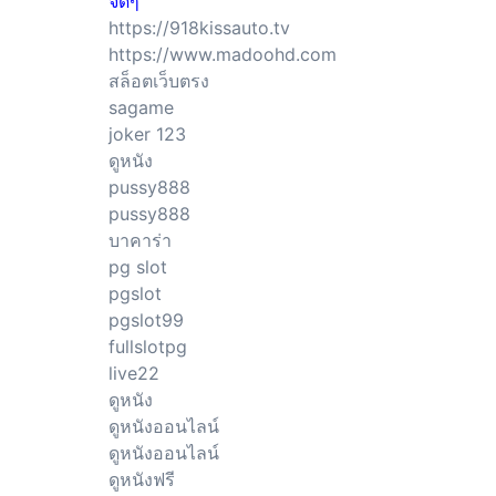
จัดๆ
https://918kissauto.tv
https://www.madoohd.com
สล็อตเว็บตรง
sagame
joker 123
ดูหนัง
pussy888
pussy888
บาคาร่า
pg slot
pgslot
pgslot99
fullslotpg
live22
ดูหนัง
ดูหนังออนไลน์
ดูหนังออนไลน์
ดูหนังฟรี