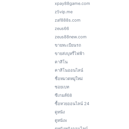
xpay88game.com
z5vip.me
zaf888s.com
zeus66
zeus88new.com
ขายทะเบียนรถ
ขายส่งบุหรี่ไฟฟ้า
คาสิโน
คาสิโนออนไลน์
ชื่อหมวดหมู่ใหม่
ซอยเบท
ซีเกมส์68
ซื้อหวยออนไลน์ 24
ดูหนัง
ดูหนังx
ดูหนังหนังออนไลน์