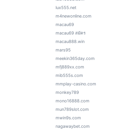
lux555.net
m4newonline.com
macau69
macau69 สมัคร
macau888.win
mars95
meekin365day.com
mfj889xx.com
mib555s.com
mmplay-casino.com
monkey789
mono16888.com
mun789slot.com
mwin9s.com
nagawaybet.com