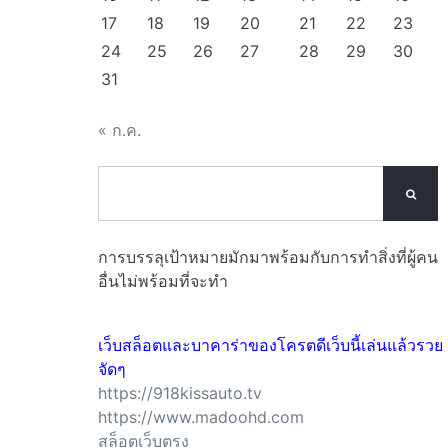
17
18
19
20
21
22
23
24
25
26
27
28
29
30
31
« ก.ค.

การบรรลุเป้าหมายมักมาพร้อมกับการทำสิ่งที่ผู้คน
อื่นไม่พร้อมที่จะทำ
เว็บสล็อตและบาคาร่าของโครตดีเว็บนี้เล่นแล้วรวย
จัดๆ
https://918kissauto.tv
https://www.madoohd.com
สล็อตเว็บตรง