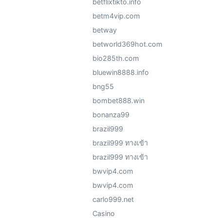
betflixtikto.info
betm4vip.com
betway
betworld369hot.com
bio285th.com
bluewin8888.info
bng55
bombet888.win
bonanza99
brazil999
brazil999 ทางเข้า
brazil999 ทางเข้า
bwvip4.com
bwvip4.com
carlo999.net
Casino