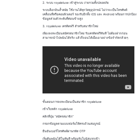
2. ระบบ royaleluxe เข้าสู่ระบบ ง่ายรวมทั้งปลอดภัย
ระบบล็อกอินล้ำสมัย ใช้งานได้ทุกวัสดุอุปกรณ์ ไม่ว่าจะเป็นโทรศัพท์
เคลื่อนที่หรือคอมพิวเตอร์ รองรับอีกทั้ง iOS และ Android พร้อมการปกป้อง
ข้อมูลส่วนตัวระดับที่ค่อนข้างสูง
3. royaleluxe เครดิตฟรี สำหรับสมาชิกใหม่
เพียงลงทะเบียนสมัครสมาชิกใหม่ รับเครดิตฟรีทันที ไม่ต้องฝากก่อน
สามารถนำไปพนันได้จริง แล้วก็ถอนได้เมื่อเอาอย่างข้อจำกัดกล้วยๆ
ขั้นตอนการลงทะเบียนเป็นสมาชิก royaleluxe
เข้าเว็บหลัก royaleluxe
คลิกที่ปุ่ม “สมัครสมาชิก”
กรอกข้อมูลตามแบบฟอร์มให้ครบถ้วนสมบูรณ์
ยืนยันเบอร์โทรศัพท์ผ่านรหัส OTP
เริ่มต้นพนันได้ในทันที พร้อมรับโบนัสแรกเข้า