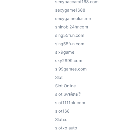
sexybaccarat168.com
sexygame1688
sexygameplus.me
shinobi24hr.com
sing55fun.com
sing55fun.com
six9game
sky2899.com
sl99games.com
Slot
Slot Online
slot เครดิตฟรี
slot1111ok.com
slot168
Slotxo
slotxo auto