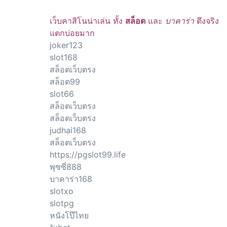
เว็บคาสิโนน่าเล่น ทั้ง
สล็อต
และ
บาคาร่า
ตึงจริง
แตกบ่อยมาก
joker123
slot168
สล็อตเว็บตรง
สล็อต99
slot66
สล็อตเว็บตรง
สล็อตเว็บตรง
judhai168
สล็อตเว็บตรง
https://pgslot99.life
พุซซี่888
บาคาร่า168
slotxo
slotpg
หนังโป๊ไทย