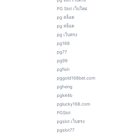
PG Slot เว็บใหม่
pg สล็อต
pg สล็อต
pg เว็บตรง
pg168
pg77
pg99
pgfish
pggold168bet.com
pgheng
pgk44b
pglucky168.com
PGSlot
pgslot เว็บตรง
pgslot77