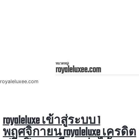
Skip
to
content
หมวดหมู่:
royaleluxee.com
royaleluxee.com
royaleluxe เข้าสู่ระบบ 1
พฤศจิกายน royaleluxe เครดิต