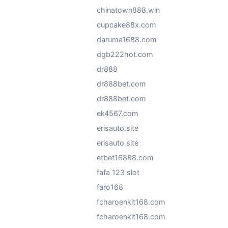
chinatown888.win
cupcake88x.com
daruma1688.com
dgb222hot.com
dr888
dr888bet.com
dr888bet.com
ek4567.com
erisauto.site
erisauto.site
etbet16888.com
fafa 123 slot
faro168
fcharoenkit168.com
fcharoenkit168.com