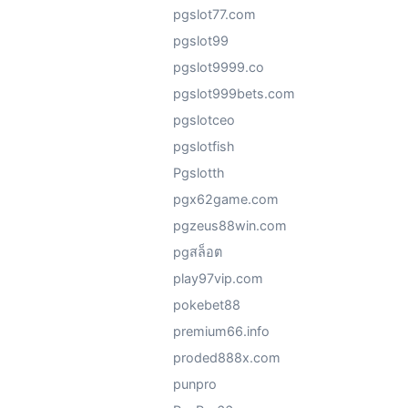
pgslot77.com
pgslot99
pgslot9999.co
pgslot999bets.com
pgslotceo
pgslotfish
Pgslotth
pgx62game.com
pgzeus88win.com
pgสล็อต
play97vip.com
pokebet88
premium66.info
proded888x.com
punpro