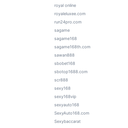
royal online
royaleluxee.com
run24pro.com
sagame
sagame168
sagame168th.com
sawan888
sbobet168
sbotop1688.com
scr888
sexy168
sexy168vip
sexyauto168
SexyAuto168.com
Sexybaccarat