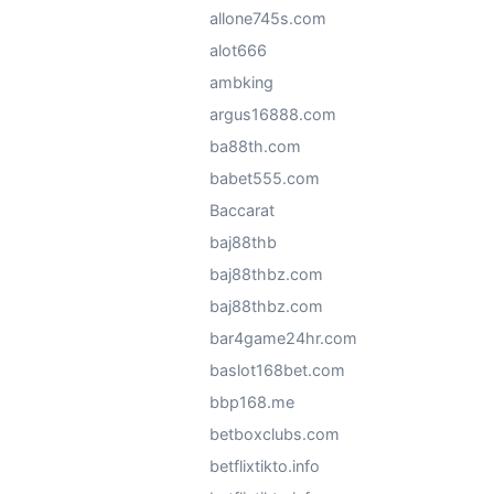
allone745s.com
alot666
ambking
argus16888.com
ba88th.com
babet555.com
Baccarat
baj88thb
baj88thbz.com
baj88thbz.com
bar4game24hr.com
baslot168bet.com
bbp168.me
betboxclubs.com
betflixtikto.info