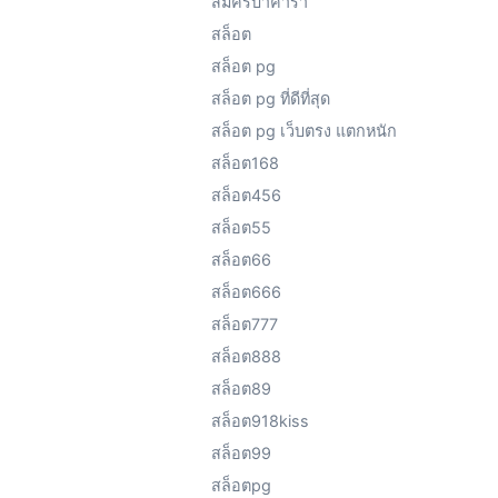
สมัครบาคาร่า
สล็อต
สล็อต pg
สล็อต pg ที่ดีที่สุด
สล็อต pg เว็บตรง แตกหนัก
สล็อต168
สล็อต456
สล็อต55
สล็อต66
สล็อต666
สล็อต777
สล็อต888
สล็อต89
สล็อต918kiss
สล็อต99
สล็อตpg