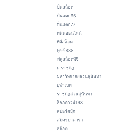
ปั่นสล็อต
ปั่นแตก66
ปั่นแตก77
พนันออนไลน์
พีจีสล็อต
พุซซี่888
ฟลูสล็อตพีจี
ม.ราชภัฏ
มหาวิทยาลัยสวนสุนันทา
ยูฟ่าเบท
ราชภัฏสวนสุนันทา
ล็อกดาวน์168
สปอร์ตบุ๊ก
สมัครบาคาร่า
สล็อต