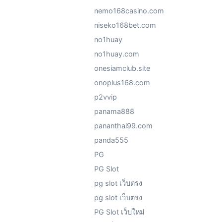
nemo168casino.com
niseko168bet.com
no1huay
no1huay.com
onesiamclub.site
onoplus168.com
p2vvip
panama888
pananthai99.com
panda555
PG
PG Slot
pg slot เว็บตรง
pg slot เว็บตรง
PG Slot เว็บใหม่