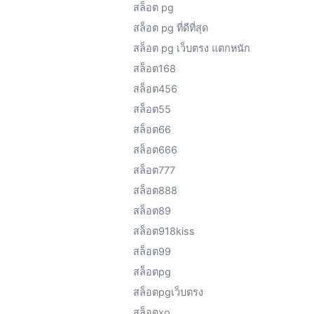
สล็อต pg
สล็อต pg ที่ดีที่สุด
สล็อต pg เว็บตรง แตกหนัก
สล็อต168
สล็อต456
สล็อต55
สล็อต66
สล็อต666
สล็อต777
สล็อต888
สล็อต89
สล็อต918kiss
สล็อต99
สล็อตpg
สล็อตpgเว็บตรง
สล็อตxo