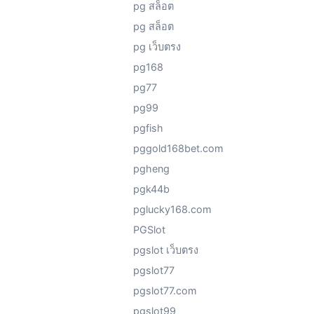
pg สล็อต
pg สล็อต
pg เว็บตรง
pg168
pg77
pg99
pgfish
pggold168bet.com
pgheng
pgk44b
pglucky168.com
PGSlot
pgslot เว็บตรง
pgslot77
pgslot77.com
pgslot99