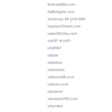
thehulk888.com
tia8kingbet.com
tookhuay 88 ถูกหวย88
topstar359win.com
udee365day.com
ufa191 ทางเข้า
ufa8997
ufabet
ufabetxx
ufabombx
ufaheno88.com
ufamnn.com
ufanance
ufanance789.com
ufasnake