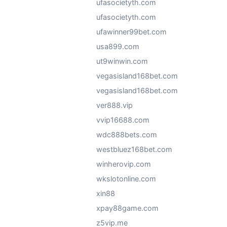
ufasocietyth.com
ufasocietyth.com
ufawinner99bet.com
usa899.com
ut9winwin.com
vegasisland168bet.com
vegasisland168bet.com
ver888.vip
vvip16688.com
wdc888bets.com
westbluez168bet.com
winherovip.com
wkslotonline.com
xin88
xpay88game.com
z5vip.me