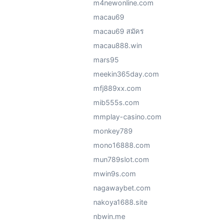
m4newonline.com
macau69
macau69 สมัคร
macau888.win
mars95
meekin365day.com
mfj889xx.com
mib555s.com
mmplay-casino.com
monkey789
mono16888.com
mun789slot.com
mwin9s.com
nagawaybet.com
nakoya1688.site
nbwin.me