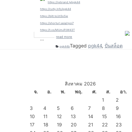
https://rebrand.ly/pgk44
https://cutly.info/pgk44
https://bitt.to/zt3o5w
https://shorturl.asia/rpoi7
https://t.co/MUmJPJW43T
read more
…
Tagged
pgk44
,
ปั่นสล็อต
pgk44b
สิงหาคม 2026
จ.
อ.
พ.
พฤ.
ศ.
ส.
อา.
1
2
3
4
5
6
7
8
9
10
11
12
13
14
15
16
17
18
19
20
21
22
23