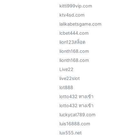
kitti999vip.com
ktv4sd.com
lalikabetsgame.com
lcbet444.com
lion123สล็อต
lionth168.com
lionth168.com
Live22
live22slot
lot888
lotto432 ทางเข้า
lotto432 ทางเข้า
luckycat789.com
luis16888.com
lux555.net