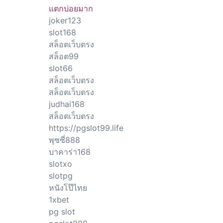
แตกบ่อยมาก
joker123
slot168
สล็อตเว็บตรง
สล็อต99
slot66
สล็อตเว็บตรง
สล็อตเว็บตรง
judhai168
สล็อตเว็บตรง
https://pgslot99.life
พุซซี่888
บาคาร่า168
slotxo
slotpg
หนังโป๊ไทย
1xbet
pg slot