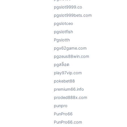
pgslot9999.co
pgslot999bets.com
pgslotceo
pgslotfish
Pgslotth
pgx62game.com
pgzeus88win.com
pgสล็อต
play97vip.com
pokebet88
premium66.info
proded888x.com
punpro
PunPro66
PunPro66.com