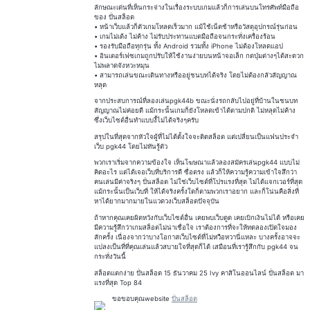
ลักษณะเด่นที่เห็นกระจ่างในเรื่องระบบเกมแล้วก็การเล่นบนโทรศัพท์มือถือ
ของ ปั่นสล็อต
• หน้าเว็บแล้วก็ตัวเกมโหลดเร็วมาก แม้ใช้เน็ตช้าหรือวัสดุอุปกรณ์รุ่นก่อน
• เกมไม่เด้ง ไม่ค้าง ไม่รับประทานแบตมือถือจนกระทั่งเครื่องร้อน
• รองรับมือถือทุกรุ่น ทั้ง Android รวมทั้ง iPhone ไม่ต้องโหลดแอป
• อินเตอร์เฟซเกมถูกปรับให้ใช้งานง่ายบนหน้าจอเล็ก กดปุ่มต่างๆได้สะดวก
ไม่พลาดจังหวะหมุน
• สามารถเล่นขณะเดินทางหรืออยู่ชนบทได้จริง โดยไม่ต้องกลัวสัญญาณ
หลุด
จากประสบการณ์ที่ลองเล่นpgk44b ขณะนั่งรถกลับไปอยู่ที่บ้านในชนบท
สัญญาณไม่ค่อยดี แม้กระนั้นเกมก็ยังโหลดเข้าได้ตามปกติ ไม่หลุดไม่ค้าง
ซึ่งเว็บไซต์อื่นทำแบบงี้ไม่ได้จริงๆครับ
สรุปในที่สุดจากหัวใจผู้ที่ไม่ได้ตั้งใจจะติดสล็อต แต่เปลี่ยนเป็นแฟนประจำ
เว็บ pgk44 โดยไม่ทันรู้ตัว
พวกเราเริ่มจากความข้องใจ เห็นโฆษณาแล้วลองสมัครเล่นpgk44 แบบไม่
คิดอะไร แต่ได้เจอเว็บที่บริการดี ซื่อตรง แล้วก็ให้ความรู้ความเข้าใจสึกว่า
คนเล่นมีค่าจริงๆ ปั่นสล็อต ไม่ใช่เว็บไซต์ที่โปรแรงที่สุด ไม่ได้แจกเวอร์ที่สุด
แม้กระนั้นเป็นเว็บที่ ให้ได้จริงครั้งใดก็ตามพวกเราอยาก และก็โน่นคือสิ่งที่
หาได้ยากมากมายในแวดวงเว็บสล็อตปัจจุบัน
ถ้าหากคุณเคยผิดหวังกับเว็บไซต์อื่น เคยพบเว็บดูด เคยเบิกเงินไม่ได้ หรือเคย
มีความรู้สึกว่าเกมสล็อตไม่น่าเชื่อใจ เราต้องการที่จะให้ทดลองเปิดใจมอง
สักครั้ง เนื่องจากว่าบางโอกาสเว็บไซต์ที่ไม่หวือหวานี่แหละ บางครั้งอาจจะ
แปลงเป็นที่ที่คุณเล่นแล้วสบายใจที่สุดก็ได้ เสมือนที่เรารู้สึกกับ pgk44 จน
กระทั่งวันนี้
สล็อตแตกง่าย ปั่นสล็อต 15 ธันวาคม 25 Ivy คาสิโนออนไลน์ ปั่นสล็อต มา
แรงที่สุด Top 84
ขอขอบคุณwebsite
ปั่นสล็อต