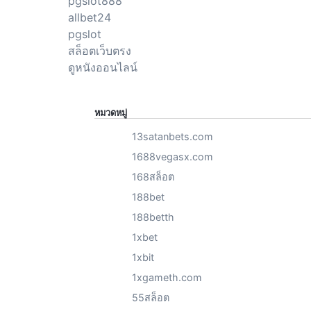
pgslot888
allbet24
pgslot
สล็อตเว็บตรง
ดูหนังออนไลน์
หมวดหมู่
13satanbets.com
1688vegasx.com
168สล็อต
188bet
188betth
1xbet
1xbit
1xgameth.com
55สล็อต