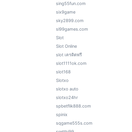
sing55fun.com
six9game
sky2899.com
sl99games.com
Slot
Slot Online
slot เครดิตฟรี
slot1111ok.com
slot168
Slotxo
slotxo auto
slotxo24hr
spbetflik888.com
spinix
sqgame555s.com
sretthi99