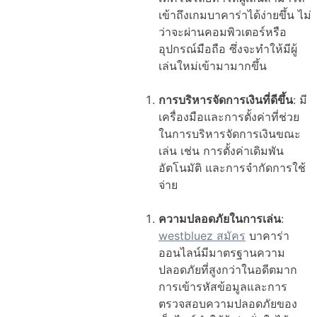
เข้าถึงเกมบาคาร่าได้ง่ายขึ้น ไม่
ว่าจะผ่านคอมพิวเตอร์หรือ
อุปกรณ์มือถือ ซึ่งจะทำให้มีผู้
เล่นใหม่เข้ามามากขึ้น
การบริหารจัดการเงินที่ดีขึ้น
: มี
เครื่องมือและการตั้งค่าที่ช่วย
ในการบริหารจัดการเงินขณะ
เล่น เช่น การตั้งค่าเดิมพัน
อัตโนมัติ และการจำกัดการใช้
จ่าย
ความปลอดภัยในการเล่น
:
westbluez สมัคร
บาคาร่า
ออนไลน์มีมาตรฐานความ
ปลอดภัยที่สูงกว่าในอดีตมาก
การเข้ารหัสข้อมูลและการ
ตรวจสอบความปลอดภัยของ