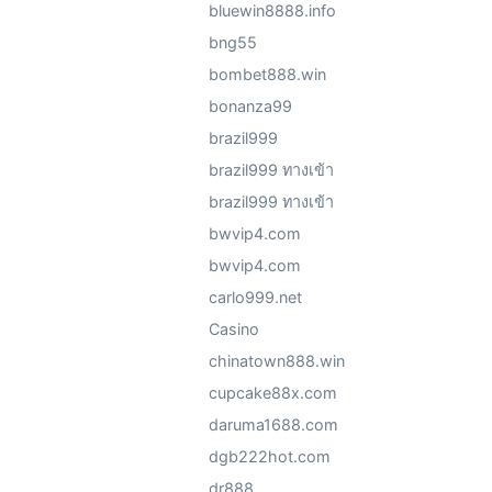
bluewin8888.info
bng55
bombet888.win
bonanza99
brazil999
brazil999 ทางเข้า
brazil999 ทางเข้า
bwvip4.com
bwvip4.com
carlo999.net
Casino
chinatown888.win
cupcake88x.com
daruma1688.com
dgb222hot.com
dr888