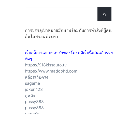

การบรรลุเป้าหมายมักมาพร้อมกับการทำสิ่งที่ผู้คน
อื่นไม่พร้อมที่จะทำ
เว็บสล็อตและบาคาร่าของโครตดีเว็บนี้เล่นแล้วรวย
จัดๆ
https://918kissauto.tv
https://www.madoohd.com
สล็อตเว็บตรง
sagame
joker 123
ดูหนัง
pussy888
pussy888
บาคาร่า