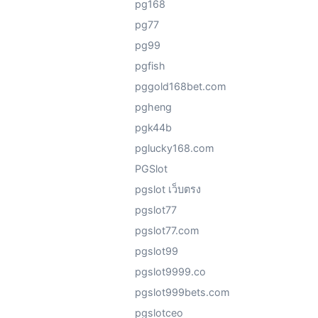
pg168
pg77
pg99
pgfish
pggold168bet.com
pgheng
pgk44b
pglucky168.com
PGSlot
pgslot เว็บตรง
pgslot77
pgslot77.com
pgslot99
pgslot9999.co
pgslot999bets.com
pgslotceo