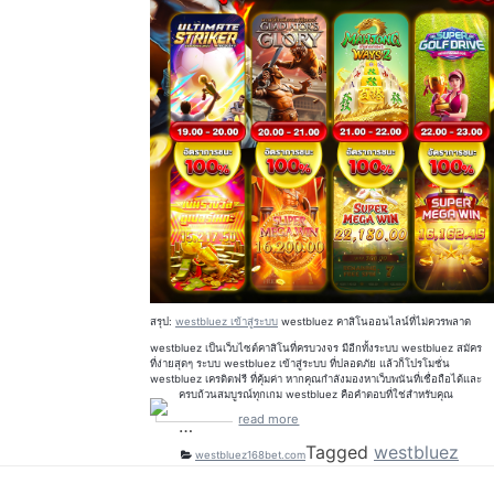
สรุป:
westbluez เข้าสู่ระบบ
westbluez คาสิโนออนไลน์ที่ไม่ควรพลาด
westbluez เป็นเว็บไซต์คาสิโนที่ครบวงจร มีอีกทั้งระบบ westbluez สมัคร
ที่ง่ายสุดๆ ระบบ westbluez เข้าสู่ระบบ ที่ปลอดภัย แล้วก็โปรโมชั่น
westbluez เครดิตฟรี ที่คุ้มค่า หากคุณกำลังมองหาเว็บพนันที่เชื่อถือได้และ
ครบถ้วนสมบูรณ์ทุกเกม westbluez คือคำตอบที่ใช่สำหรับคุณ
read more
…
Tagged
westbluez
westbluez168bet.com