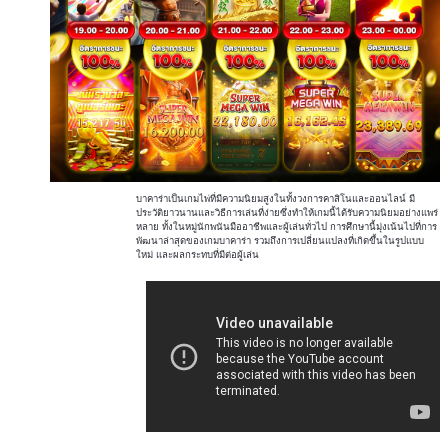
บาคาร่าเป็นเกมไพ่ที่มีความนิยมสูงในทั้งวงการคาสิโนและออนไลน์ มี
ประวัติยาวนานและวิธีการเล่นที่ง่ายซึ่งทำให้เกมนี้ได้รับความนิยมอย่างแพร่
หลาย ทั้งในหมู่นักพนันมืออาชีพและผู้เล่นทั่วไป การศึกษานี้มุ่งเน้นไปที่การ
พัฒนาล่าสุดของเกมบาคาร่า รวมถึงการเปลี่ยนแปลงที่เกิดขึ้นในรูปแบบ
ใหม่ และผลกระทบที่มีต่อผู้เล่น