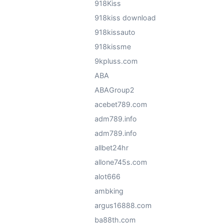
918Kiss
918kiss download
918kissauto
918kissme
9kpluss.com
ABA
ABAGroup2
acebet789.com
adm789.info
adm789.info
allbet24hr
allone745s.com
alot666
ambking
argus16888.com
ba88th.com