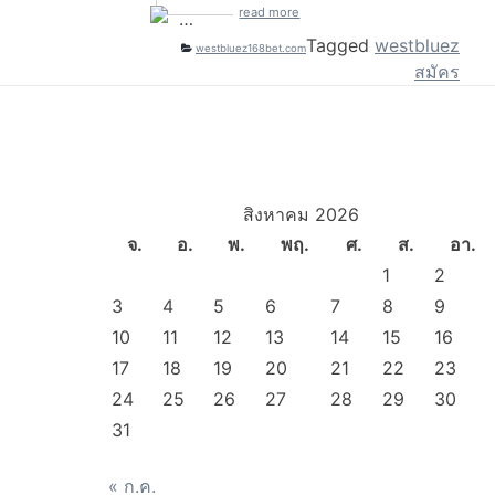
read more
…
Tagged
westbluez
westbluez168bet.com
สมัคร
สิงหาคม 2026
จ.
อ.
พ.
พฤ.
ศ.
ส.
อา.
1
2
3
4
5
6
7
8
9
10
11
12
13
14
15
16
17
18
19
20
21
22
23
24
25
26
27
28
29
30
31
« ก.ค.