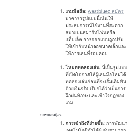
เกมมือถือ
:
westbluez สมัคร
บาคาร่ารูปแบบนี้เน้นให้
ประสบการณ์ใช้งานที่สะดวก
สบายบนสมาร์ทโฟนหรือ
แท็บเล็ต การออกแบบถูกปรับ
ให้เข้ากับหน้าจอขนาดเล็กและ
ให้การเล่นที่รอบคอบ
โหมดทดลองเล่น
: นี่เป็นรูปแบบ
ที่เปิดโอกาสให้ผู้เล่นมือใหม่ได้
ทดลองเล่นก่อนที่จะเริ่มเดิมพัน
ด้วยเงินจริง เรียกได้ว่าเป็นการ
ฝึกฝนทักษะและเข้าใจกฎของ
เกม
ผลกระทบต่อผู้เล่น
การเข้าถึงที่ง่ายขึ้น
: การพัฒนา
เทคโนโลยีทำให้ผู้เล่นสามารถ