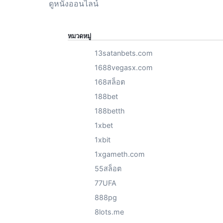
ดูหนังออนไลน์
หมวดหมู่
13satanbets.com
1688vegasx.com
168สล็อต
188bet
188betth
1xbet
1xbit
1xgameth.com
55สล็อต
77UFA
888pg
8lots.me