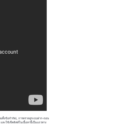
วมทั้งข้อจำกัด), การตรวจดูระบบฝาก-ถอน
ะใช้เช็คลิสต์ในเนื้อหานี้เป็นแถวทาง