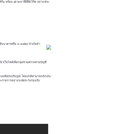
พร้อม alt text ที่มีคีย์เวิร์ด อย่างเช่น:
ชีธนาคารหรือ e-wallet ถ้าเกิดจำ
หน้าเว็บไซต์เพื่อกลุ่มช่วยตรวจทานบัญชี
เกณฑ์ครบบริบรูณ์ โดยปกติสามารถเบิกเงิน
ละรายการอย่างระมัดระวังก่อนรับ