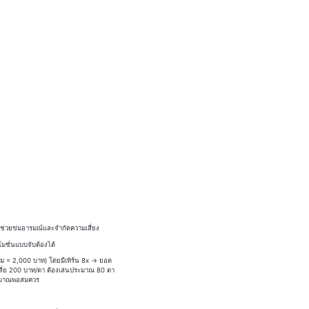
ช่วยข่มอารมณ์และจำกัดความเสี่ยง
โมชั่นแบบจับต้องได้
วม = 2,000 บาท) โดยมีเทิร์น 8x → ยอด
ลี่ย 200 บาท/ตา ต้องเล่นประมาณ 80 ตา
ประมาณพอสมควร