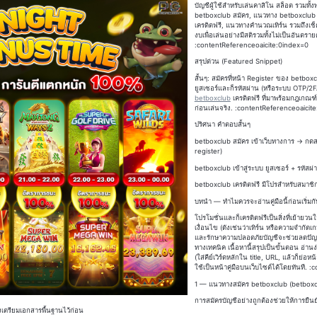
บัญชีผู้ใช้สำหรับเล่นคาสิโน สล็อต รวมทั้
betboxclub สมัคร, แนวทาง betboxclub
เครดิตฟรี, แนวทางคำนวณเทิร์น รวมถึงเช
งบเพื่อเล่นอย่างมีสติรวมทั้งไม่เป็นอันตร
:contentReferenceoaicite:0index=0
สรุปด่วน (Featured Snippet)
สั้นๆ: สมัครที่หน้า Register ของ betbo
ยูสเซอร์และก็รหัสผ่าน (หรือระบบ OTP/2
betboxclub
เครดิตฟรี ที่มาพร้อมกฎเกณฑ์
ก่อนเล่นจริง. :contentReferenceoaicite
ปริศนา คำตอบสั้นๆ
betboxclub สมัคร เข้าเว็บทางการ → กดส
register)
betboxclub เข้าสู่ระบบ ยูสเซอร์ + รหัสผ
betboxclub เครดิตฟรี มีโปรสำหรับสมาชิก
บทนำ — ทำไมควรจะอ่านคู่มือนี้ก่อนเริ่ม
โปรโมชั่นและก็เครดิตฟรีเป็นสิ่งที่เย้ายวน
เงื่อนไข (ดังเช่นว่าเทิร์น หรือความจำกั
และรักษาความปลอดภัยบัญชีจะช่วยลดปัญ
ทางเทคนิค เนื้อหานี้สรุปเป็นขั้นตอน อ่
(ใส่คีย์เวิร์ดหลักใน title, URL, แล้วก็ย่
ใช้เป็นหน้าคู่มือบนเว็บไซต์ได้โดยทันที.
1 — แนวทางสมัคร betboxclub (betboxcl
การสมัครบัญชีอย่างถูกต้องช่วยให้การยืน
งเตรียมเอกสารพื้นฐานไว้ก่อน