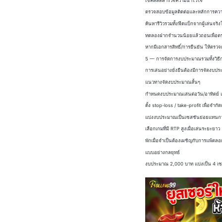
เช็คลิสต์สำรวจความน่าไว้ใจ
ตรวจสอบข้อมูลติดต่อและหลักการความเ
ค้นหารีวิวรวมทั้งฟีดแบ็กจากผู้เล่นจริ
ทดลองฝากจำนวนน้อยแล้วถอนเพื่อตรว
หากมีเอกสารสิทธิ์/การยืนยัน ให้ตรวจ
5 — การจัดการงบประมาณรวมทั้งวิธีกา
การเล่นอย่างยั่งยืนต้องมีการจัดงบประ
แนวทางจัดงบประมาณสั้นๆ
กำหนดงบประมาณเล่นต่อวัน/อาทิตย์ แล
ตั้ง stop-loss / take-profit เพื่อจำก
แบ่งงบประมาณเป็นเซสชันย่อยแทนการล
เลือกเกมที่มี RTP สูงเมื่อเล่นระยะยาว
พักเมื่อจำเป็นต้องเผชิญกับการแพ้ตล
แบบอย่างกลยุทธ์
งบประมาณ 2,000 บาท แบ่งเป็น 4 เซ