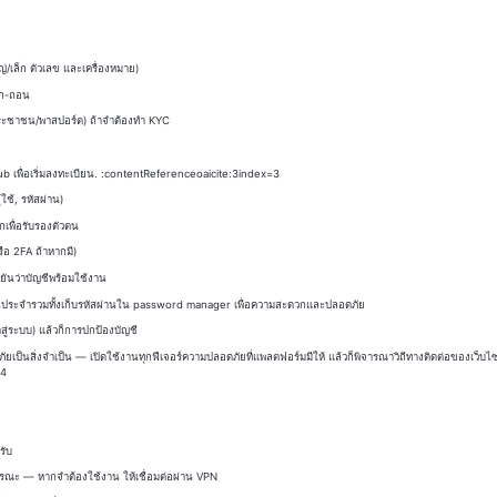
่/เล็ก ตัวเลข และเครื่องหมาย)
าก-ถอน
ประชาชน/พาสปอร์ต) ถ้าจำต้องทำ KYC
ub เพื่อเริ่มลงทะเบียน. :contentReferenceoaicite:3index=3
้ใช้, รหัสผ่าน)
เพื่อรับรองตัวตน
รือ 2FA ถ้าหากมี)
ยันว่าบัญชีพร้อมใช้งาน
งานประจำรวมทั้งเก็บรหัสผ่านใน password manager เพื่อความสะดวกและปลอดภัย
สู่ระบบ) แล้วก็การปกป้องบัญชี
ัยเป็นสิ่งจำเป็น — เปิดใช้งานทุกฟีเจอร์ความปลอดภัยที่แพลตฟอร์มมีให้ แล้วก็พิจารณาวิถีทางติดต่อของเว็บไ
=4
รับ
ารณะ — หากจำต้องใช้งาน ให้เชื่อมต่อผ่าน VPN