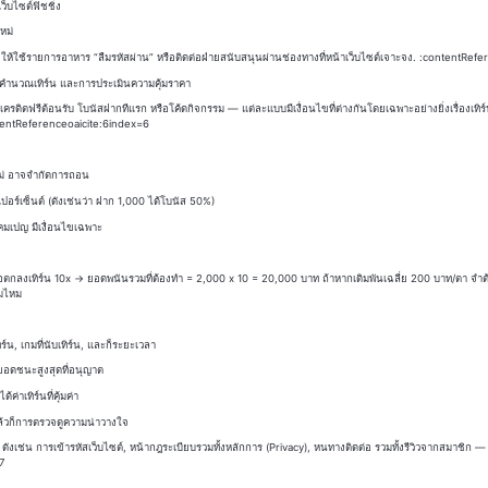
ว็บไซต์ฟิชชิ่ง
หม่
ด้ ให้ใช้รายการอาหาร “ลืมรหัสผ่าน” หรือติดต่อฝ่ายสนับสนุนผ่านช่องทางที่หน้าเว็บไซต์เจาะจง. :contentRe
ธีคำนวณเทิร์น และการประเมินความคุ้มราคา
เครดิตฟรีต้อนรับ โบนัสฝากทีแรก หรือโค้ดกิจกรรม — แต่ละแบบมีเงื่อนไขที่ต่างกันโดยเฉพาะอย่างยิ่งเรื่องเทิร์
tentReferenceoaicite:6index=6
หม่ อาจจำกัดการถอน
ร์เซ็นต์ (ดังเช่นว่า ฝาก 1,000 ได้โบนัส 50%)
มเปญ มีเงื่อนไขเฉพาะ
อตกลงเทิร์น 10x → ยอดพนันรวมที่ต้องทำ = 2,000 x 10 = 20,000 บาท ถ้าหากเดิมพันเฉลี่ย 200 บาท/ตา จำ
้มไหม
ร์น, เกมที่นับเทิร์น, และก็ระยะเวลา
อดชนะสูงสุดที่อนุญาต
ค่าเทิร์นที่คุ้มค่า
้วก็การตรวจดูความน่าวางใจ
งเช่น การเข้ารหัสเว็บไซต์, หน้ากฎระเบียบรวมทั้งหลักการ (Privacy), หนทางติดต่อ รวมทั้งรีวิวจากสมาชิก — วิ
7