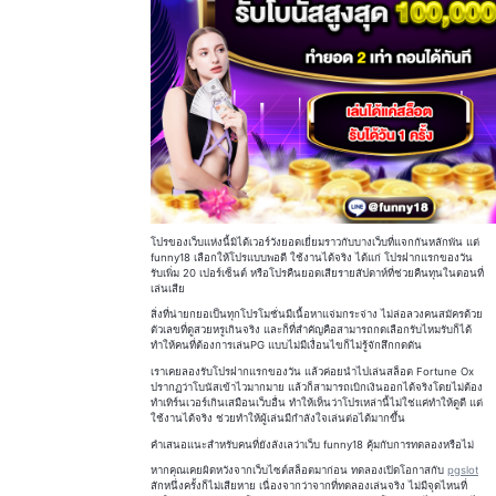
โปรของเว็บแห่งนี้มิได้เวอร์วังยอดเยี่ยมราวกับบางเว็บที่แจกกันหลักพัน แต่
funny18 เลือกให้โปรแบบพอดี ใช้งานได้จริง ได้แก่ โปรฝากแรกของวัน
รับเพิ่ม 20 เปอร์เซ็นต์ หรือโปรคืนยอดเสียรายสัปดาห์ที่ช่วยคืนทุนในตอนที่
เล่นเสีย
สิ่งที่น่ายกยอเป็นทุกโปรโมชั่นมีเนื้อหาแจ่มกระจ่าง ไม่ล่อลวงคนสมัครด้วย
ตัวเลขที่ดูสวยหรูเกินจริง และก็ที่สำคัญคือสามารถกดเลือกรับไหมรับก็ได้
ทำให้คนที่ต้องการเล่นPG แบบไม่มีเงื่อนไขก็ไม่รู้จักสึกกดดัน
เราเคยลองรับโปรฝากแรกของวัน แล้วค่อยนำไปเล่นสล็อต Fortune Ox
ปรากฏว่าโบนัสเข้าไวมากมาย แล้วก็สามารถเบิกเงินออกได้จริงโดยไม่ต้อง
ทำเทิร์นเวอร์เกินเสมือนเว็บอื่น ทำให้เห็นว่าโปรเหล่านี้ไม่ใช่แค่ทำให้ดูดี แต่
ใช้งานได้จริง ช่วยทำให้ผู้เล่นมีกำลังใจเล่นต่อได้มากขึ้น
คำเสนอแนะสำหรับคนที่ยังลังเลว่าเว็บ funny18 คุ้มกับการทดลองหรือไม่
หากคุณเคยผิดหวังจากเว็บไซต์สล็อตมาก่อน ทดลองเปิดโอกาสกับ
pgslot
สักหนึ่งครั้งก็ไม่เสียหาย เนื่องจากว่าจากที่ทดลองเล่นจริง ไม่มีจุดไหนที่