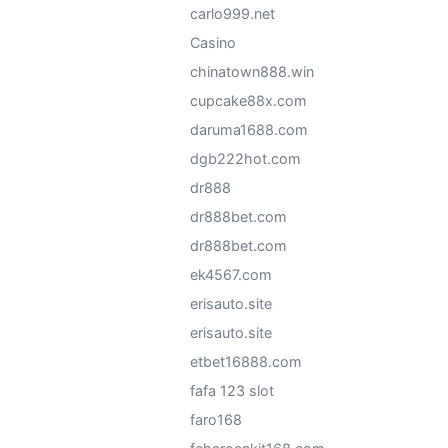
carlo999.net
Casino
chinatown888.win
cupcake88x.com
daruma1688.com
dgb222hot.com
dr888
dr888bet.com
dr888bet.com
ek4567.com
erisauto.site
erisauto.site
etbet16888.com
fafa 123 slot
faro168