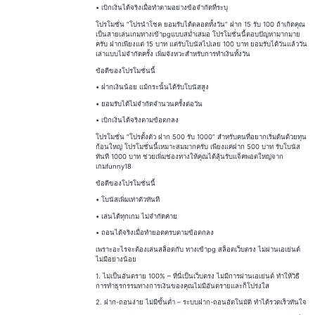
• เบิกเงินได้จริงเมื่อทำตามอย่างข้อจำกัดที่ระบุ
โปรโมชั่น “โปรนำโชค ยอมรับได้ตลอดทั้งวัน” ฝาก 15 รับ 100 ถ้าเกิดคุณ
เป็นสายเล่นเกมทางเข้าpgแบบสม่ำเสมอ โปรโมชั่นนี้ตอบปัญหามากมาย
ครับ ฝากเพียงแต่ 15 บาท แต่รับโบนัสไปเลย 100 บาท ยอมรับได้วันแล้ววัน
เล่าแบบไม่จำกัดครั้ง เพิ่มจังหวะสำหรับการทำเงินทั้งวัน
ข้อดีของโปรโมชั่นนี้
• ฝากเงินน้อย แม้กระนั้นได้รับโบนัสสูง
• ยอมรับได้ไม่จำกัดจำนวนครั้งต่อวัน
• เบิกเงินได้จริงตามข้อตกลง
โปรโมชั่น “โปรตั้งตัว ฝาก 500 รับ 1000” สำหรับคนที่อยากเริ่มต้นด้วยทุน
ก้อนใหญ่ โปรโมชั่นนี้เหมาะสมมากครับ เพียงแค่ฝาก 500 บาท รับโบนัส
ทันที 1000 บาท ช่วยเพิ่มช่องทางให้คุณได้ลุ้นรับแจ็คพอตใหญ่จาก
เกมfunny18
ข้อดีของโปรโมชั่นนี้
• โบนัสเพิ่มเท่าตัวทันที
• เล่นได้ทุกเกม ไม่จำกัดค่าย
• ถอนได้จริงเมื่อทำยอดครบตามข้อตกลง
เพราะอะไรจะต้องเล่นสล็อตกับ ทางเข้าpg สล็อตเว็บตรง ไม่ผ่านเอเย่นต์
ไม่มีอย่างน้อย
1. ไม่เป็นอันตราย 100% – ที่นี่เป็นเว็บตรง ไม่มีการผ่านเอเย่นต์ ทำให้วิธี
การทำธุรกรรมทางการเงินของคุณไม่มีอันตรายและก็โปร่งใส
2. ฝาก-ถอนง่าย ไม่มีขั้นต่ำ – ระบบฝาก-ถอนอัตโนมัติ ทำได้รวดเร็วทันใจ