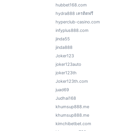
hubbet168.com
hydra888 เครดิตฟรี
hyperclub-casino.com
infyplus888.com
jinda55
jinda888
Joker123
joker123auto
joker123th
Joker123th.com
juad69
Judhai168
khumsup888.me
khumsup888.me
kimchibetbet.com