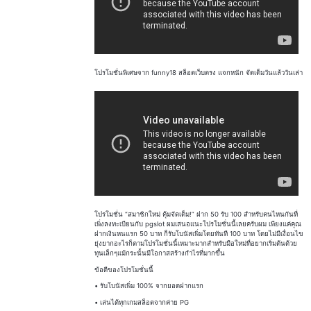
โปรโมชั่นพิเศษจาก funny18 สล็อตเว็บตรง แจกหนัก จัดเต็มวันแล้ววันเล่า
โปรโมชั่น “สมาชิกใหม่ คุ้มจัดเต็ม!” ฝาก 50 รับ 100 สำหรับคนไหนกันที่
เพิ่งลงทะเบียนกับ pgslot ผมเสนอแนะโปรโมชั่นนี้เลยครับผม เพียงแค่คุณ
ฝากเงินหนแรก 50 บาท ก็รับโบนัสเพิ่มโดยทันที 100 บาท โดยไม่มีเงื่อนไข
ยุ่งยากอะไรก็ตามโปรโมชั่นนี้เหมาะมากสำหรับมือใหม่ที่อยากเริ่มต้นด้วย
ทุนเล็กๆแม้กระนั้นมีโอกาสสร้างกำไรที่มากขึ้น
ข้อดีของโปรโมชั่นนี้
• รับโบนัสเพิ่ม 100% จากยอดฝากแรก
• เล่นได้ทุกเกมสล็อตจากค่าย PG