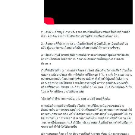
2. เติมเงินเข้าบัญชี ภายหลังจากลงทะเบียนเป็นสมาชิกเสร็จเรียบร้อยแล้ว
ผู้เล่นควรต้องทำการเพิ่มเติมเงินไปสู่บัญชีผู้เล่นเพื่อเริ่มต้นการเล่น
3. เลือกเกมส์ที่ปรารถนาเล่น เมื่อเพิ่มเงินเข้าสู่บัญชีเป็นระเบียบเรียบร้อย
แล้ว ผู้เล่นสามารถเลือกเกมส์สล็อตที่อยากเล่นได้ตามความชื่นชม
4. เริ่มเล่นเกมส์ ภายหลังเลือกเกมส์ที่ปรารถนาเล่นแล้ว ผู้เล่นสามารถเริ่ม
การเล่นได้ทันที โดยสามารถเลือกวางเดิมพันรวมทั้งหมุนวงล้อได้ตาม
ต้องการ
เว็บที่นับถือได้ในวงการเกมส์สล็อตออนไลน์ เนื่องด้วยมีความเชื่อถือในเรื่อง
ของความปลอดภัยและก็การให้บริการที่ดีตลอด 1 วัน รวมทั้งมีความมากมาย
หลายของเกมส์สล็อตจากค่ายชั้นแนวหน้าทั่วทั้งโลกให้ผู้เล่นได้เลือกเล่น
อย่างสุขสบายและไม่มีข้อจำกัดใดๆด้วยเหตุนี้ ถ้าหากคุณกำลังมองหาเว็บ
สล็อตที่มีความน่านับถือและก็มั่นอกมั่นใจ ไม่ผ่านเอเย่นต์ เว็บไซต์ตรงก็เป็น
โอกาสที่ควรพินิจอย่างไม่ต้องสงสัย
วิธีการทำกำไรจากการพนัน เกม slot เล่นฟรี เกมส์ทั้งปวง
การพนันในเกมสล็อตเป็นเยี่ยมในกิจกรรมที่มีความนิยมชมชอบอย่าง
ล้นหลามในวงการพนันออนไลน์ นับเป็นเกมส์ที่ไม่ยุ่งยากต่อการเล่นแล้วก็มี
ความสนุกสนานร่าเริง ทำให้ได้รับความนิยมอย่างมากในหมู่ผู้เล่นทั่วไปแล้ว
ก็ผู้เล่นมือโปร การทำผลกำไรจากการพนันในเกมสล็อตไม่ใช่เรื่องยาก แต่
ว่าควรจะมีขั้นตอนการแล้วก็วิธีการที่เหมาะสม เพื่อเพิ่มจังหวะสำหรับเพื่อการ
ชนะรวมทั้งได้กำไรได้มากขึ้น
เลือกเล่นเกมสล็อต สล็อต ที่สมควรเป็นเรื่องสำคัญที่สุด เนื่องจากว่าแต่ละ