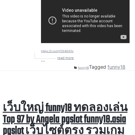
https://t.co/qYO54iDX1o
read more
…
Tagged
funny18
funny18
เว็บใหญ่ funny18 ทดลองเล่น
Top 97 by Angela pgslot funny18.asia
pgslot เว็บไซต์ตรง รวมเกม