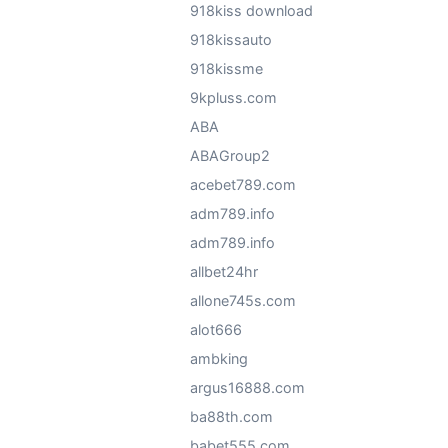
918kiss download
918kissauto
918kissme
9kpluss.com
ABA
ABAGroup2
acebet789.com
adm789.info
adm789.info
allbet24hr
allone745s.com
alot666
ambking
argus16888.com
ba88th.com
babet555.com