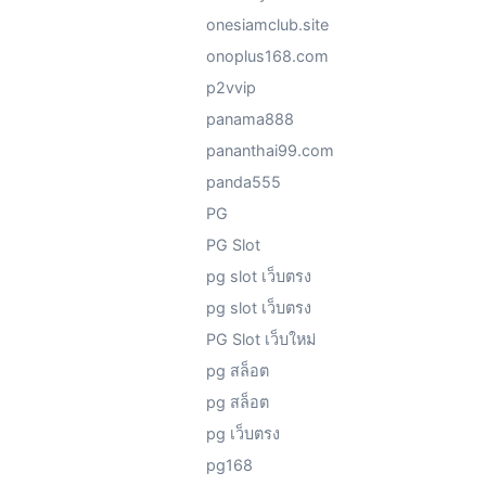
onesiamclub.site
onoplus168.com
p2vvip
panama888
pananthai99.com
panda555
PG
PG Slot
pg slot เว็บตรง
pg slot เว็บตรง
PG Slot เว็บใหม่
pg สล็อต
pg สล็อต
pg เว็บตรง
pg168