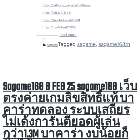
https://cutly.info/sagame168th-pro
https://bitt.to/u8rp3t
https://shorturl.asia/VE7S8
https://t.co/x9oeDYWfKn
read more
…
Tagged
sagame
,
sagame168th
sagame
Sagame168 8 FEB 25 sagame168 เว็บ
ตรงค่ายเกมลิขสิทธิ์แท้ บา
คาร่าทดลอง ระบบเสถียร
ไม่เด้งการันตียอดผู้เล่น
กว่า1.3M บาคาร่า งบน้อยก็