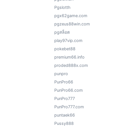
Pgslotth
pgx62game.com
pgzeus88win.com
pgสล็อต
play97vip.com
pokebet88
premium66.info
proded888x.com
punpro
PunPro66
PunPro66.com
PunPro777
PunPro777.com
puntaek66
Pussy888