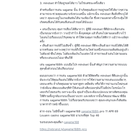
3. mindset ทำให้อยู่รอดได้ยาว ไม่ใช่แค่ชนะครั้งเดียว
สำหรับเพื่อการเล่น sagame นั้น ถ้าเกิดคุณต้องการอยู่รอดให้ได้ยาวๆความ
สามารถจะช่วยคุณแค่บางจังหวะแค่นั้น แม้กระนั้น mindset คือสิ่งที่ระบุได้
เลยว่า คุณจะอยู่ในเกมเดิมพันได้นานเพียงใด ซึ่งความแตกต่างนี้กระตุ้นให้
เกิดคนที่เล่นได้กับคนที่เล่นแล้วรอดได้นั่นเอง
• เล่นเป็นรอบ คุมการเสี่ยงได้ดีมากว่า: ผู้ที่มี mindset ที่ดีมักจะเลือกเล่น
เป็นรอบมากยิ่งกว่า วางเป้ากำไร ตั้งจุดหยุด แล้วก็เล่นไปตามแผนที่วางไว้
ไม่เล่นไปเรื่อยแบบไร้จุดหมาย ทำให้ควบคุมการเสี่ยงได้ดีกว่า แม้ว่าจะแพ้ทุก
ครั้ง
• เห็นด้วยการแพ้ก็ไม่เสียซ้ำ: ผู้ที่มี mindset ที่ดีจะเห็นด้วยการแพ้ได้ดิบได้ดี
มากครับผม เพราะเหตุว่าการแพ้ก็เป็นส่วนใดส่วนหนึ่งของเกมเดิมพันอยู่แล้ว
ไม่ต้องฝ่าฝืนไล่ทุน ไม่ต้องเพิ่มเงินในแต่ละไม้ สารภาพแล้วเล่นไปตามแผน
หรือจะเล่นแบบไม่เอาคืนก็ดี
เล่น sagame168th แบบมือโปร mindset นั้นสำคัญกว่าความสามารถแบบ
สุดๆตั้งตัวก่อนได้เปรียบก่อน!
ผมบอกเลยว่า การเล่น sagame168 ด้วยวิธีคิดหรือ mindset ที่ดีและถูกนั้น
มันจะก่อให้คุณเริ่มเล่นได้ดีมากยิ่งกว่าการใช้ความสามารถเล่นแบบเพียวๆ
เลยนะครับ ถ้าเกิดคุณพยายามหาสูตร เคล็ดลับ หรือวิธีการอ่านเกมใหม่ๆแต่
ว่ายังมีแนวคิดแบบเดิมๆที่ทำให้เล่นแล้วเสียบ่อยๆมันก็ไม่มีประโยชน์อะไร
เลยจริงไหมขอรับ เพราะฉะนั้น คุณจำเป็นจะต้องแปลงแนวทางคิดของคุณ
ให้ดีรวมทั้งถูกต้องก่อนเป็นอย่างแรก และหลังจากนั้นก็ค่อยมาพัฒนาฝีมือ
การเล่น sagame168th ไปเรื่อยๆผมรับรองเลยว่า คุณจะสนุกและก็เดิมพัน
บาคาร่าก้าวหน้าขึ้นแน่ๆ
ฝาก-ถอน ไม่มีขั้นต่ำ sagame168
sagame168th
.pro 11 APR 69
Louann casino sagame168 มาแรงที่สุด Top 46
ขอขอบพระคุณที่มา
sagame168
https://rebrand.ly/sagame168th-pro