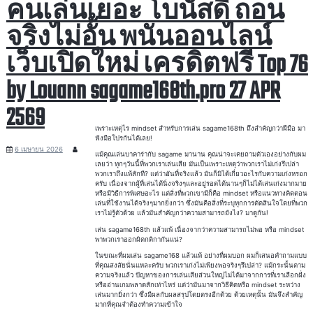
คนเล่นเยอะ โบนัสดี ถอน
จริงไม่อั้น พนันออนไลน์
เว็บเปิดใหม่ เครดิตฟรี Top 76
by Louann sagame168th.pro 27 APR
2569
เพราะเหตุไร mindset สำหรับการเล่น sagame168th ถึงสำคัญกว่าฝีมือ มา
ฟังมือโปรกันได้เลย!
6 เมษายน 2026
Noah Sanchez
แม้คุณเล่นบาคาร่ากับ sagame มานาน คุณน่าจะเคยถามตัวเองอย่างกับผม
เลยว่า ทุกๆวันนี้ที่พวกเราเล่นเสีย มันเป็นเพราะเหตุว่าพวกเราไม่เก่งรึเปล่า
พวกเราถึงแพ้สักที? แต่ว่าอันที่จริงแล้ว มันก็มิได้เกี่ยวอะไรกับความเก่งหรอก
ครับ เนื่องจากผู้ที่เล่นได้นิ่งจริงๆและอยู่รอดได้นานๆก็ไม่ได้เล่นเก่งมากมาย
หรือมีวิธีการพิเศษอะไร แต่สิ่งที่พวกเขามีก็คือ mindset หรือแนวทางคิดตอน
เล่นที่ใช้งานได้จริงๆมากยิ่งกว่า ซึ่งมันคือสิ่งที่ระบุทุกการตัดสินใจโดยที่พวก
เราไม่รู้ตัวด้วย แล้วมันสำคัญกว่าความสามารถยังไง? มาดูกัน!
เล่น sagame168th แล้วแพ้ เนื่องจากว่าความสามารถไม่พอ หรือ mindset
พาพวกเราออกผิดกติกากันแน่?
ในขณะที่ผมเล่น sagame168 แล้วแพ้ อย่างที่ผมบอก ผมก็เสนอคำถามแบบ
ที่คุณสงสัยนั่นแหละครับ พวกเราเก่งไม่เพียงพอจริงๆรึเปล่า? แม้กระนั้นตาม
ความจริงแล้ว ปัญหาของการเล่นเสียส่วนใหญ่ไม่ได้มาจากการที่เราเลือกฝั่ง
หรืออ่านเกมพลาดสักเท่าไหร่ แต่ว่ามันมาจากวิธีคิดหรือ mindset ระหว่าง
เล่นมากยิ่งกว่า ซึ่งมีผลกับผลสรุปโดยตรงอีกด้วย ด้วยเหตุนั้น มันจึงสำคัญ
มากที่คุณจำต้องทำความเข้าใจ