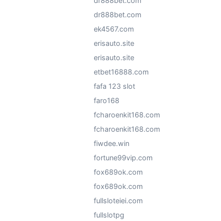
dr888bet.com
dr888bet.com
ek4567.com
erisauto.site
erisauto.site
etbet16888.com
fafa 123 slot
faro168
fcharoenkit168.com
fcharoenkit168.com
fiwdee.win
fortune99vip.com
fox689ok.com
fox689ok.com
fullsloteiei.com
fullslotpg