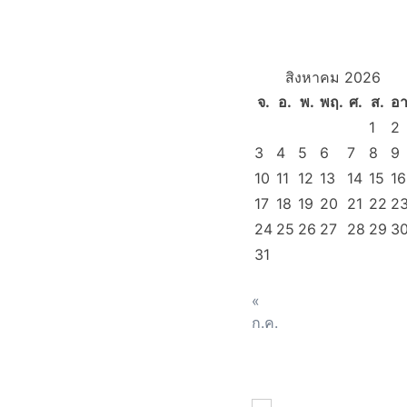
สิงหาคม 2026
จ.
อ.
พ.
พฤ.
ศ.
ส.
อา
1
2
3
4
5
6
7
8
9
10
11
12
13
14
15
16
17
18
19
20
21
22
2
24
25
26
27
28
29
3
31
«
ก.ค.