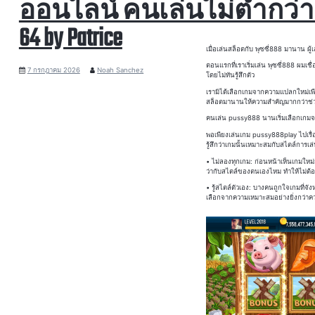
ออนไลน์ คนเล่นไม่ต่ำกว่าแ
64 by Patrice
เมื่อเล่นสล็อตกับ พุซซี่888 มานาน ผ
ตอนแรกที่เราเริ่มเล่น พุซซี่888 ผมเ
7 กรกฎาคม 2026
Noah Sanchez
โดยไม่ทันรู้สึกตัว
เรามิได้เลือกเกมจากความแปลกใหม่เพียงอ
สล็อตมานานให้ความสำคัญมากกว่าช่วงเร
คนเล่น pussy888 นานเริ่มเลือกเกม
พอเพียงเล่นเกม pussy888play ไปเรื่อ
รู้สึกว่าเกมนั้นเหมาะสมกับสไตล์การเล่
• ไม่ลองทุกเกม: ก่อนหน้าเห็นเกมใหม่
ว่ากับสไตล์ของตนเองไหม ทำให้ไม่ต้อ
• รู้สไตล์ตัวเอง: บางคนถูกใจเกมที่
เลือกจากความเหมาะสมอย่างยิ่งกว่าควา