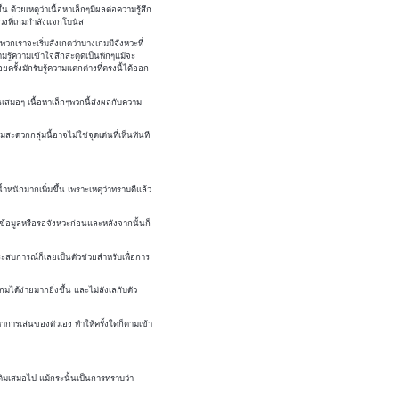
ึ้น ด้วยเหตุว่าเนื้อหาเล็กๆมีผลต่อความรู้สึก
ช่วงที่เกมกำลังแจกโบนัส
กเราจะเริ่มสังเกตว่าบางเกมมีจังหวะที่
ามรู้ความเข้าใจสึกสะดุดเป็นพักๆแม้จะ
่อยครั้งมักรับรู้ความแตกต่างที่ตรงนี้ได้ออก
นเสมอๆ เนื้อหาเล็กๆพวกนี้ส่งผลกับความ
ะดวกกลุ่มนี้อาจไม่ใช่จุดเด่นที่เห็นทันที
หนักมากเพิ่มขึ้น เพราะเหตุว่าทราบดีแล้ว
งข้อมูลหรือรอจังหวะก่อนและหลังจากนั้นก็
ะสบการณ์ก็เลยเป็นตัวช่วยสำหรับเพื่อการ
กมได้ง่ายมากยิ่งขึ้น และไม่ลังเลกับตัว
หาการเล่นของตัวเอง ทำให้ครั้งใดก็ตามเข้า
ิมเสมอไป แม้กระนั้นเป็นการทราบว่า