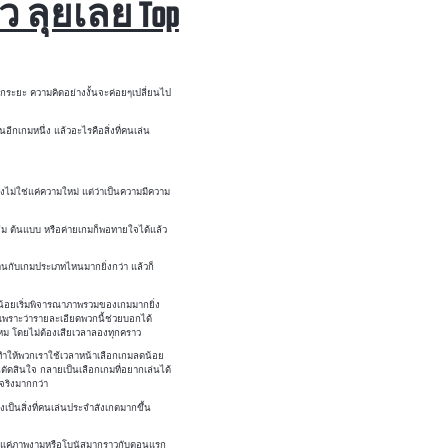
 ลุยเลย Top
สักระยะ ความคิดอย่างงั้นจะค่อยๆเปลี่ยนไป
อีกเกมหนึ่ง แล้วอะไรคือสิ่งที่คนเล่น
ึงไม่ใช่แค่ความใหม่ แต่ว่าเป็นความมีความ
ธีม ต้นแบบ หรือค่ายเกมก็พอทายใจได้แล้ว
านกับเกมประเภทไหนมากยิ่งกว่า แล้วก็
น้อยเริ่มพิจารณาภาพรวมของเกมมากยิ่ง
์ เพราะว่ารายละเอียดพวกนี้ช่วยบอกได้
หม โดยไม่ต้องเสียเวลาลองทุกคราว
ำให้พวกเราใช้เวลาหน้าเลือกเกมลดน้อย
นตัดสินใจ กลายเป็นเลือกเกมที่อยากเล่นได้
จริงมากกว่า
ป็นสิ่งที่คนเล่นประจำสังเกตมากขึ้น
มองแค่ภาพงามหรือโบนัสมากราวกับตอนแรก