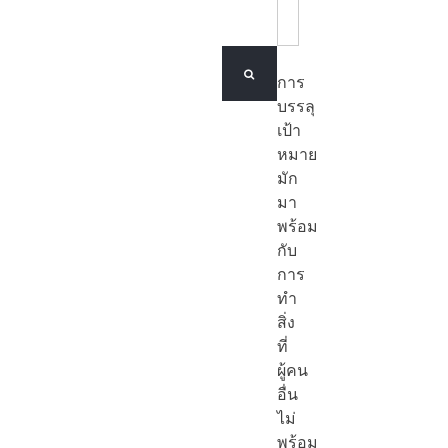

การ
บรรลุ
เป้า
หมาย
มัก
มา
พร้อม
กับ
การ
ทำ
สิ่ง
ที่
ผู้คน
อื่น
ไม่
พร้อม