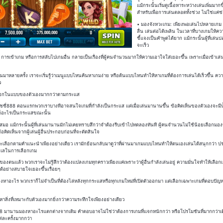
แม้กระนั้นเริ่มดูเนื้อหาระหว่างเล่นเพิ่มมากข
สำหรับเพื่อการเล่นตลอดทั้งช่วง ไม่ใช่แค่
• มองจังหวะเกม: เพียงพอเล่นไปหลายเกม พว
ลื่น เล่นต่อได้เพลิน ในเวลาที่บางเกมให้คว
ชี้แจงเป็นคำพูดได้ยาก แม้กระนั้นผู้ที่เล่นบ
จะเร็ว
 การเข้าเกม หรือการสลับไปเกมอื่น กลายเป็นเรื่องที่ผู้คนจำนวนมากให้ความเอาใจใส่เยอะขึ้น เพราะเมื่อเข้าเล่
าหลายครั้ง เราจะเริ่มรู้ว่าเมนูแบบไหนค้นหาเกมง่าย หรือต้นแบบไหนทำให้หาเกมที่ต้องการเล่นได้เร็วขึ้น ความส
ว
่มเลือกในแบบของตัวเองมากกว่าตามกระแส
พุซซี่888 ตอนแรกพวกเราบางทีอาจสนใจเกมที่กำลังเป็นกระแส แต่เมื่อเล่นมานานขึ้น ข้อคิดเห็นของตัวเองจะมีน้ำ
ก็อะไรเป็นกระแสขณะนั้น
เสมอ แม้กระนั้นผู้ที่เล่นมานานมักไม่เคยทราบสึกว่าจำต้องรีบเข้าไปทดลองทันที ผู้คนจำนวนไม่ใช้น้อยเลือกมอ
อคิดเห็นจากผู้เล่นผู้อื่นประกอบก่อนที่จะตัดสินใจ
ะเลือกตามคำแนะนำเพียงอย่างเดียว เรามักย้อนกลับมาดูว่าที่ผ่านมาเกมแบบไหนทำให้ตนเองเล่นได้สนุกกว่า ปร
ลเลในการเลือกเกม
ไตล์ของตนแล้ว พวกเราจะไม่รู้สึกว่าต้องแปลงเกมทุกคราวเพียงแค่เพราะว่าผู้อื่นกำลังเล่นอยู่ ความมั่นใจทำให้เลือกเ
นได้อย่างสบายใจเยอะขึ้นเรื่อยๆ
มองหาอะไร พวกเราก็ไม่จำเป็นที่ต้องไล่หลังทุกกระแสหรือทุกเกมใหม่ที่เปิดตัวออกมา แต่เลือกเฉพาะเกมที่ตอบปัญ
าสิ่งที่เหมาะกับตัวเองมากยิ่งกว่าความระทึกใจเพียงอย่างเดียว
มานานมองหาอะไรแตกต่างจากเดิม คำตอบอาจไม่ใช่ว่าต้องการเกมที่แจกหนักกว่า หรือโปรโมชันที่มากกว่าเด
ละครั้งมากกว่า