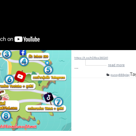
https://t.co/hDRox36GA1
read more
…
Ta
pussy888play