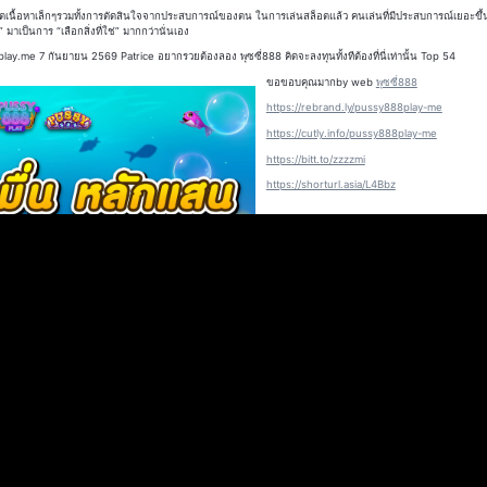
งเกตเนื้อหาเล็กๆรวมทั้งการตัดสินใจจากประสบการณ์ของตน ในการเล่นสล็อตแล้ว คนเล่นที่มีประสบการณ์เยอะขึ้นเร
าเป็นการ “เลือกสิ่งที่ใช่” มากกว่านั่นเอง
y.me 7 กันยายน 2569 Patrice อยากรวยต้องลอง พุซซี่888 คิดจะลงทุนทั้งทีต้องที่นี่เท่านั้น Top 54
ขอขอบคุณมากby web
พุซซี่888
https://rebrand.ly/pussy888play-me
https://cutly.info/pussy888play-me
https://bitt.to/zzzzmi
https://shorturl.asia/L4Bbz