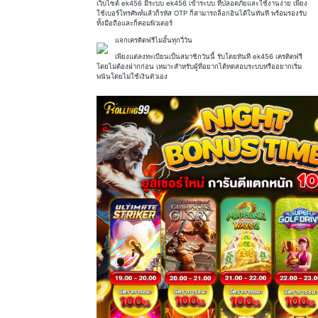
เว็บไซต์ ek456 มีระบบ ek456 เข้าระบบ ที่ปลอดภัยและใช้งานง่าย เพียง
ใช้เบอร์โทรศัพท์แล้วก็รหัส OTP ก็สามารถล็อกอินได้ในทันที พร้อมรองรับ
ทั้งมือถือและก็คอมพิวเตอร์
แจกเครดิตฟรีไม่อั้นทุกวี่วัน
เพียงแต่ลงทะเบียนเป็นสมาชิกวันนี้ รับโดยทันที ek456 เครดิตฟรี
โดยไม่ต้องฝากก่อน เหมาะสำหรับผู้ที่อยากได้ทดสอบระบบหรืออยากเริ่ม
พนันโดยไม่ใช้เงินตัวเอง