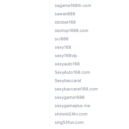
sagame168th.com
sawan888
sbobet168
sbotop1688.com
scr888
sexy168
sexy168vip
sexyauto168
SexyAuto168.com
Sexybaccarat
sexybaccarat168.com
sexygame1688
sexygameplus.me
shinobi24hr.com
sing55fun.com