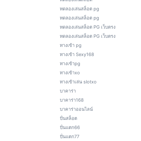
ทดลองเล่นสล็อต pg
ทดลองเล่นสล็อต pg
ทดลองเล่นสล็อต PG เว็บตรง
ทดลองเล่นสล็อต PG เว็บตรง
ทางเข้า pg
ทางเข้า Sexy168
ทางเข้าpg
ทางเข้าxo
ทางเข้าเล่น slotxo
บาคาร่า
บาคาร่า168
บาคาร่าออนไลน์
ปั่นสล็อต
ปั่นแตก66
ปั่นแตก77