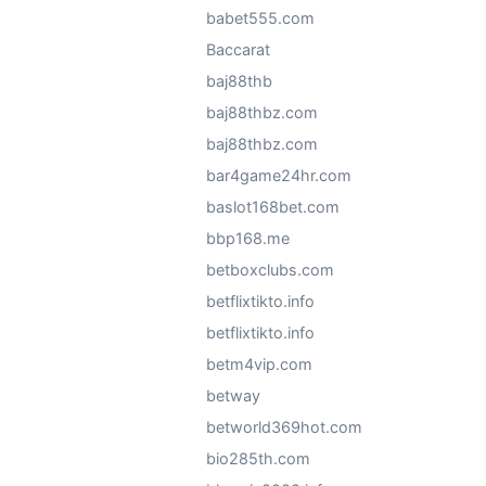
babet555.com
Baccarat
baj88thb
baj88thbz.com
baj88thbz.com
bar4game24hr.com
baslot168bet.com
bbp168.me
betboxclubs.com
betflixtikto.info
betflixtikto.info
betm4vip.com
betway
betworld369hot.com
bio285th.com