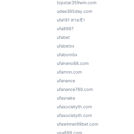
topstar359win.com
udee365day.com
ufa191 ทางเข้า
ufa8997
ufabet
ufabetxx
ufabombx
ufaheno88.com
ufamnn.com
ufanance
ufanance789.com
ufasnake
ufasocietyth.com
ufasocietyth.com
ufawinner99bet.com
usa899.com