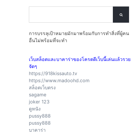

การบรรลุเป้าหมายมักมาพร้อมกับการทำสิ่งที่ผู้คน
อื่นไม่พร้อมที่จะทำ
เว็บสล็อตและบาคาร่าของโครตดีเว็บนี้เล่นแล้วรวย
จัดๆ
https://918kissauto.tv
https://www.madoohd.com
สล็อตเว็บตรง
sagame
joker 123
ดูหนัง
pussy888
pussy888
บาคาร่า