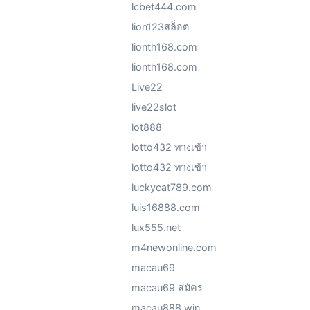
lcbet444.com
lion123สล็อต
lionth168.com
lionth168.com
Live22
live22slot
lot888
lotto432 ทางเข้า
lotto432 ทางเข้า
luckycat789.com
luis16888.com
lux555.net
m4newonline.com
macau69
macau69 สมัคร
macau888.win