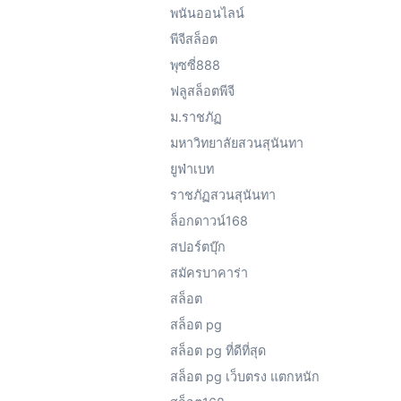
พนันออนไลน์
พีจีสล็อต
พุซซี่888
ฟลูสล็อตพีจี
ม.ราชภัฏ
มหาวิทยาลัยสวนสุนันทา
ยูฟ่าเบท
ราชภัฏสวนสุนันทา
ล็อกดาวน์168
สปอร์ตบุ๊ก
สมัครบาคาร่า
สล็อต
สล็อต pg
สล็อต pg ที่ดีที่สุด
สล็อต pg เว็บตรง แตกหนัก