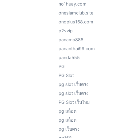
no1huay.com
onesiamclub.site
onoplus168.com
p2vvip
panama888
pananthai99.com
panda555
PG
PG Slot
pg slot เว็บตรง
pg slot เว็บตรง
PG Slot เว็บใหม่
pg สล็อต
pg สล็อต
pg เว็บตรง
pg168