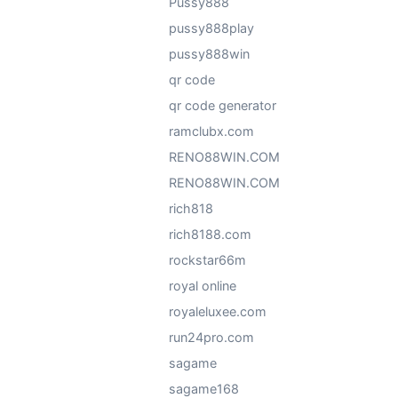
Pussy888
pussy888play
pussy888win
qr code
qr code generator
ramclubx.com
RENO88WIN.COM
RENO88WIN.COM
rich818
rich8188.com
rockstar66m
royal online
royaleluxee.com
run24pro.com
sagame
sagame168