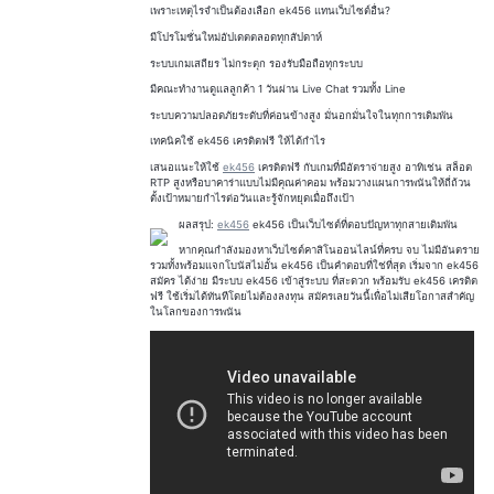
เพราะเหตุไรจำเป็นต้องเลือก ek456 แทนเว็บไซต์อื่น?
มีโปรโมชั่นใหม่อัปเดตตลอดทุกสัปดาห์
ระบบเกมเสถียร ไม่กระตุก รองรับมือถือทุกระบบ
มีคณะทำงานดูแลลูกค้า 1 วันผ่าน Live Chat รวมทั้ง Line
ระบบความปลอดภัยระดับที่ค่อนข้างสูง มั่นอกมั่นใจในทุกการเดิมพัน
เทคนิคใช้ ek456 เครดิตฟรี ให้ได้กำไร
เสนอแนะให้ใช้
ek456
เครดิตฟรี กับเกมที่มีอัตราจ่ายสูง อาทิเช่น สล็อต
RTP สูงหรือบาคาร่าแบบไม่มีคุณค่าคอม พร้อมวางแผนการพนันให้ถี่ถ้วน
ตั้งเป้าหมายกำไรต่อวันและรู้จักหยุดเมื่อถึงเป้า
ผลสรุป:
ek456
ek456 เป็นเว็บไซต์ที่ตอบปัญหาทุกสายเดิมพัน
หากคุณกำลังมองหาเว็บไซต์คาสิโนออนไลน์ที่ครบ จบ ไม่มีอันตราย
รวมทั้งพร้อมแจกโบนัสไม่อั้น ek456 เป็นคำตอบที่ใช่ที่สุด เริ่มจาก ek456
สมัคร ได้ง่าย มีระบบ ek456 เข้าสู่ระบบ ที่สะดวก พร้อมรับ ek456 เครดิต
ฟรี ใช้เริ่มได้ทันทีโดยไม่ต้องลงทุน สมัครเลยวันนี้เพื่อไม่เสียโอกาสสำคัญ
ในโลกของการพนัน