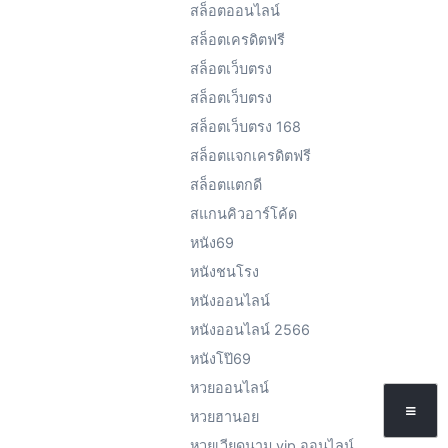
สล็อตออนไลน์
สล็อตเครดิตฟรี
สล็อตเว็บตรง
สล็อตเว็บตรง
สล็อตเว็บตรง 168
สล็อตแจกเครดิตฟรี
สล็อตแตกดี
สแกนคิวอาร์โค้ด
หนัง69
หนังชนโรง
หนังออนไลน์
หนังออนไลน์ 2566
หนังโป๊69
หวยออนไลน์

หวยฮานอย
หวยเวียดนาม vip ออนไลน์