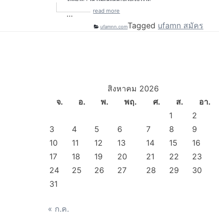
read more
…
Tagged
ufamn สมัคร
ufamnn.com
สิงหาคม 2026
จ.
อ.
พ.
พฤ.
ศ.
ส.
อา.
1
2
3
4
5
6
7
8
9
10
11
12
13
14
15
16
17
18
19
20
21
22
23
24
25
26
27
28
29
30
31
« ก.ค.