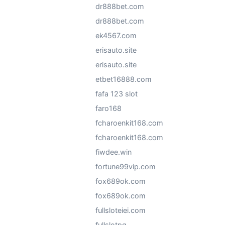
dr888bet.com
dr888bet.com
ek4567.com
erisauto.site
erisauto.site
etbet16888.com
fafa 123 slot
faro168
fcharoenkit168.com
fcharoenkit168.com
fiwdee.win
fortune99vip.com
fox689ok.com
fox689ok.com
fullsloteiei.com
fullslotpg