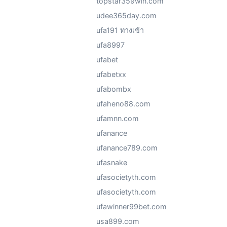
topstar359win.com
udee365day.com
ufa191 ทางเข้า
ufa8997
ufabet
ufabetxx
ufabombx
ufaheno88.com
ufamnn.com
ufanance
ufanance789.com
ufasnake
ufasocietyth.com
ufasocietyth.com
ufawinner99bet.com
usa899.com