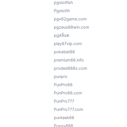
pgslotfish
Pgslotth
pgx62game.com
pgzeus88win.com
pgสล็อต
play97vip.com
pokebet88
premium66.info
proded888x.com
punpro
PunPro66
PunPro66.com
PunPro777
PunPro777.com
puntaek66
Pussy888