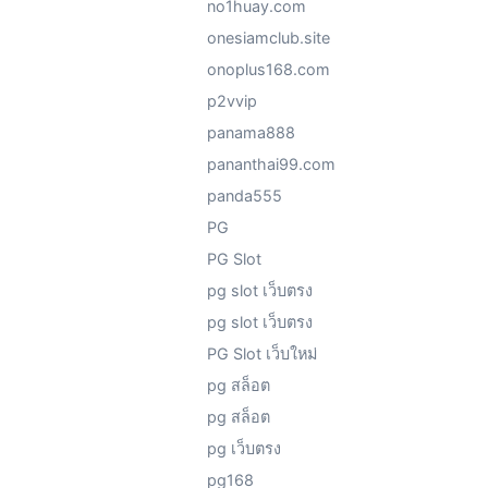
no1huay.com
onesiamclub.site
onoplus168.com
p2vvip
panama888
pananthai99.com
panda555
PG
PG Slot
pg slot เว็บตรง
pg slot เว็บตรง
PG Slot เว็บใหม่
pg สล็อต
pg สล็อต
pg เว็บตรง
pg168