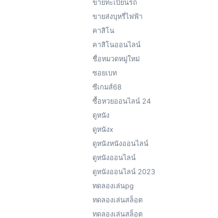
ขายทะเบียนรถ
ขายส่งบุหรี่ไฟฟ้า
คาสิโน
คาสิโนออนไลน์
ชื่อหมวดหมู่ใหม่
ซอยเบท
ซีเกมส์68
ซื้อหวยออนไลน์ 24
ดูหนัง
ดูหนังx
ดูหนังหนังออนไลน์
ดูหนังออนไลน์
ดูหนังออนไลน์ 2023
ทดลองเล่นpg
ทดลองเล่นสล็อต
ทดลองเล่นสล็อต