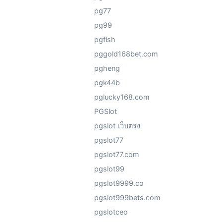
pg77
pg99
pgfish
pggold168bet.com
pgheng
pgk44b
pglucky168.com
PGSlot
pgslot เว็บตรง
pgslot77
pgslot77.com
pgslot99
pgslot9999.co
pgslot999bets.com
pgslotceo