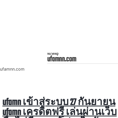
Skip
to
content
หมวดหมู่:
ufamnn.com
ufamnn.com
ufamn เข้าสู่ระบบ 27 กันยายน
ufamn เครดิตฟรี เล่นผ่านเว็บ