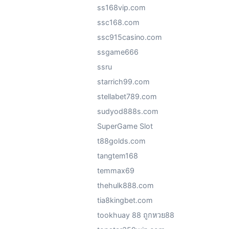
ss168vip.com
ssc168.com
ssc915casino.com
ssgame666
ssru
starrich99.com
stellabet789.com
sudyod888s.com
SuperGame Slot
t88golds.com
tangtem168
temmax69
thehulk888.com
tia8kingbet.com
tookhuay 88 ถูกหวย88