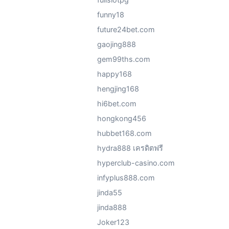
funny18
future24bet.com
gaojing888
gem99ths.com
happy168
hengjing168
hi6bet.com
hongkong456
hubbet168.com
hydra888 เครดิตฟรี
hyperclub-casino.com
infyplus888.com
jinda55
jinda888
Joker123