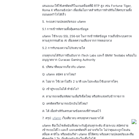
เสนอแนะให้ใช้เครดิตฟรีในเกมสล็อตที่มี RTP สูง เช่น Fortune Tiger,
Roma X หรือเกมยิงปลา เพื่อเพิ่มโอกาสสำหรับการทำเทิร์นให้ครบรวมทั้ง
ถอนผลกำไรได้เร็ว
5. ระบบความปลอดภัยของ ufamn
5.1 การเข้ารหัสรวมทั้งคุ้มครองข้อมูล
ufamn ใช้ระบบ SSL 256-bit ในการเข้ารหัสข้อมูล รวมถึงมีระบบตรวจ
ทานธุรกรรมด้วย AI เพื่อลดความเสี่ยงจากการหลอกลวง
5.2 การรับรองความโปร่งสบายใส
เกมทุกเกมได้รับการยืนยันจาก iTech Labs และก็ BMM Testlabs พร้อมใบ
อนุญาตจาก Curacao Gaming Authority
6. ปริศนาที่พบมากเกี่ยวกับ ufamn
Q: ufamn สมัคร ยากไหม?
A: ไม่ยาก ใช้เวลาไม่ถึง 2 นาที และไม่จะต้องใช้เอกสารใดๆ
Q: เข้าสู่ระบบไม่ได้ ทำยังไง?
A: สามารถกดลืมรหัสผ่านเพื่อรีเซ็ตใหม่ หรือทักแชทกับข้าราชการ
Q: เครดิตฟรีสามารถเบิกเงินได้ไหม?
A: ได้ เมื่อทำเทิร์นครบตามข้อตกลงที่กำหนดไว้
7. สรุป:
ufamn
เว็บเดียวจบ ครบทุกความอยากได้
ufamn คือเว็บไซต์พนันที่เหมาะกับผู้เล่นทุกระดับ ด้วยระบบ สมัครง่าย
เข้าระบบได้ไว และก็ แจกเครดิตฟรี อย่างจริงใจ ไม่ว่าคุณจะถูกใจเล่น
สล็อต คาสิโน หรือพนันกีฬา ufamn มีให้ครบ พร้อมความปลอดภัยและทีม
ซัพพอร์ต 1 วัน เริ่มต้นพนันกับเว็บเชื่อใจได้