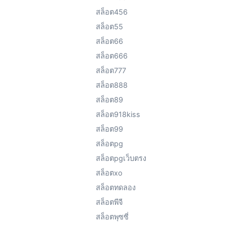
สล็อต456
สล็อต55
สล็อต66
สล็อต666
สล็อต777
สล็อต888
สล็อต89
สล็อต918kiss
สล็อต99
สล็อตpg
สล็อตpgเว็บตรง
สล็อตxo
สล็อตทดลอง
สล็อตพีจี
สล็อตพุซซี่