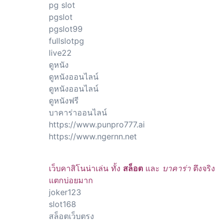
pg slot
pgslot
pgslot99
fullslotpg
live22
ดูหนัง
ดูหนังออนไลน์
ดูหนังออนไลน์
ดูหนังฟรี
บาคาร่าออนไลน์
https://www.punpro777.ai
https://www.ngernn.net
เว็บคาสิโนน่าเล่น ทั้ง
สล็อต
และ
บาคาร่า
ตึงจริง
แตกบ่อยมาก
joker123
slot168
สล็อตเว็บตรง