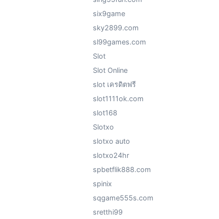
six9game
sky2899.com
sl99games.com
Slot
Slot Online
slot เครดิตฟรี
slot1111ok.com
slot168
Slotxo
slotxo auto
slotxo24hr
spbetflik888.com
spinix
sqgame555s.com
sretthi99