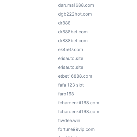
daruma1688.com
dgb222hot.com
dr888
dr888bet.com
dr888bet.com
ek4567.com
erisauto.site
erisauto.site
etbet16888.com
fafa 123 slot
faro168
fcharoenkit168.com
fcharoenkit168.com
fiwdee.win
fortune99vip.com