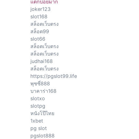
แตกบ่อยมาก
joker123
slot168
สล็อตเว็บตรง
สล็อต99
slot66
สล็อตเว็บตรง
สล็อตเว็บตรง
judhai168
สล็อตเว็บตรง
https://pgslot99.life
พุซซี่888
บาคาร่า168
slotxo
slotpg
หนังโป๊ไทย
1xbet
pg slot
pgslot888