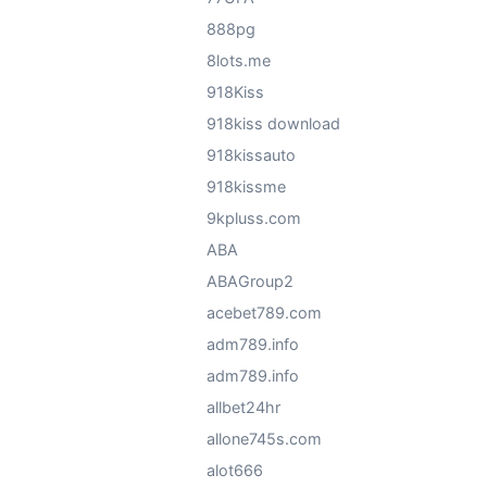
888pg
8lots.me
918Kiss
918kiss download
918kissauto
918kissme
9kpluss.com
ABA
ABAGroup2
acebet789.com
adm789.info
adm789.info
allbet24hr
allone745s.com
alot666