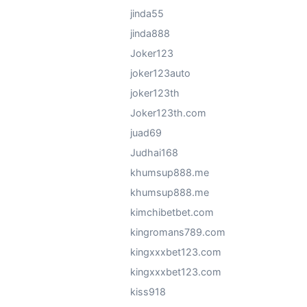
jinda55
jinda888
Joker123
joker123auto
joker123th
Joker123th.com
juad69
Judhai168
khumsup888.me
khumsup888.me
kimchibetbet.com
kingromans789.com
kingxxxbet123.com
kingxxxbet123.com
kiss918