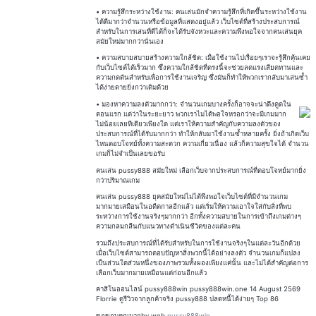
• ความรู้สึกระหว่างใช้งาน: คนเล่นมักจำความรู้สึกที่เกิดขึ้นระหว่างใช้งาน
ได้ดีมากว่าจำนวนหรือข้อมูลที่แสดงอยู่แล้ว เว็บไซต์ที่สร้างประสบการณ์
สำหรับในการเล่นที่ดีได้ก็จะได้รับจังหวะและความพึงพอใจจากคนเล่นยุค
สมัยใหม่มากกว่านั่นเอง
• ความสบายสบายสร้างความใกล้ชิด: เมื่อใช้งานไปเรื่อยๆเราจะรู้สึกคุ้นเคย
กับเว็บไซต์ได้เร็วมาก ซึ่งความใกล้ชิดที่ตรงนี้จะช่วยลดแรงเสียดทานและ
ความกดดันสำหรับเพื่อการใช้งานเจริญ ซึ่งมันก็ทำให้พวกเรากลับมาเล่นซ้ำ
ได้ง่ายดายยิ่งกว่าเดิมด้วย
• มองหาความลงตัวมากกว่า: จำนวนเกมบางครั้งก็อาจจะน่าดึงดูดใน
ตอนแรก แต่ว่าในระยะยาว พวกเราไมได้พอใจหรอกว่าจะมีเกมมาก
ไม่น้อยเลยทีเดียวเพียงใด แต่เราให้ความสำคัญกับความลงตัวของ
ประสบการณ์ที่ได้รับมากกว่า ทำให้กลับมาใช้งานซ้ำหลายครั้ง ยิ่งถ้าเกิดเว็บ
ไหนตอบโจทย์ทั้งความสะดวก ความเกี่ยวเนื่อง แล้วก็ความสุขใจได้ จำนวน
เกมก็ไม่จำเป็นเลยขอรับ
คนเล่น pussy888 สมัยใหม่ เลือกเว็บจากประสบการณ์ที่ตอบโจทย์มากยิ่ง
กว่าปริมาณเกม
คนเล่น pussy888 ยุคสมัยใหม่ไม่ได้พึงพอใจเว็บไซต์ที่มีจำนวนเกม
มากมายเสมือนในอดีตกาลอีกแล้ว แต่เริ่มให้ความเอาใจใส่กับสิ่งที่พบ
ระหว่างการใช้งานจริงๆมากกว่า อีกทั้งความสบายในการเข้าถึงเกมต่างๆ
ความกลมกลืนกับแนวทางดำเนินชีวิตของแต่ละคน
รวมถึงประสบการณ์ที่ได้รับสำหรับในการใช้งานจริงๆในแต่ละวันอีกด้วย
เมื่อเว็บไซต์สามารถตอบปัญหาสิ่งพวกนี้ได้อย่างลงตัว จำนวนเกมก็แปลง
เป็นส่วนใดส่วนหนึ่งของภาพรวมทั้งผองเพียงแค่นั้น และไม่ได้สำคัญต่อการ
เลือกเว็บมากมายเหมือนแต่ก่อนอีกแล้ว
คาสิโนออนไลน์ pussy888win pussy888win.one 14 August 2569
Florrie ดูรีวิวจากลูกค้าจริง pussy888 ปลดหนี้ได้ง่ายๆ Top 86
ขอขอบคุณมากby web
pussy888win