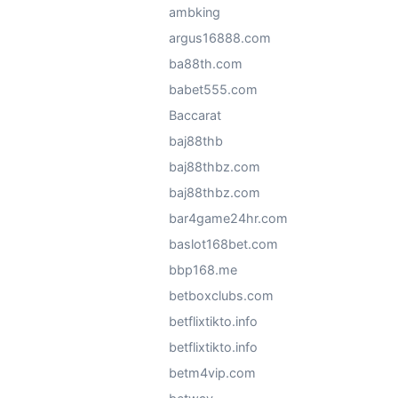
ambking
argus16888.com
ba88th.com
babet555.com
Baccarat
baj88thb
baj88thbz.com
baj88thbz.com
bar4game24hr.com
baslot168bet.com
bbp168.me
betboxclubs.com
betflixtikto.info
betflixtikto.info
betm4vip.com