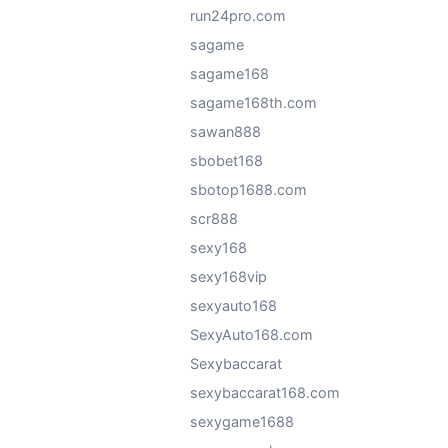
run24pro.com
sagame
sagame168
sagame168th.com
sawan888
sbobet168
sbotop1688.com
scr888
sexy168
sexy168vip
sexyauto168
SexyAuto168.com
Sexybaccarat
sexybaccarat168.com
sexygame1688