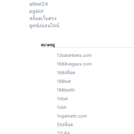
allbet24
pgslot
สล็อตเว็บตรง
ดูหนังออนไลน์
หมวดหมู่
13satanbets.com
1688vegasx.com
168สล็อต
188bet
188betth
1xbet
1xbit
1xgameth.com
55สล็อต
77UFA