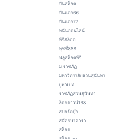
ปั่นสล็อต
ปั่นแตก66
ปั่นแตก77
พนันออนไลน์
พีจีสล็อต
พุซซี่888
ฟลูสล็อตพีจี
ม.ราชภัฏ
มหาวิทยาลัยสวนสุนันทา
ยูฟ่าเบท
ราชภัฏสวนสุนันทา
ล็อกดาวน์168
สปอร์ตบุ๊ก
สมัครบาคาร่า
สล็อต
สล็อต pg