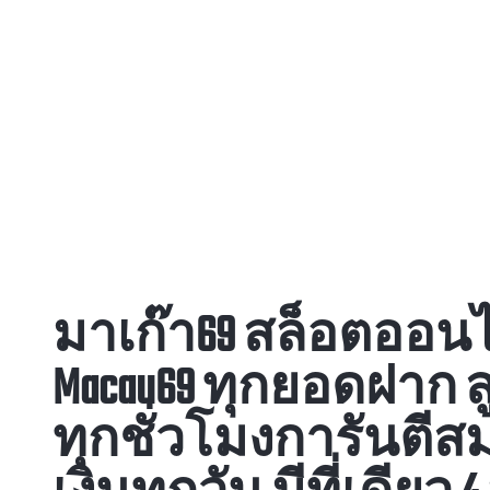
มาเก๊า69 สล็อตออนไลน์ 
Macau69 ทุกยอดฝาก สูง
ทุกชั่วโมงการันตีสม