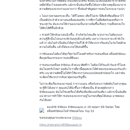
นิ่งสำหรับในการตัดสินใจนี่แหละนะครับ ซึ่งมันไม่ได้เป็นผลมาจากวิธีหรือ
เคล็ดวิธีอะไรเลยค่ะครับ แม้กระนั้นมันเกิดขึ้นได้เพราะมีสาเหตุเนื่องมาจาก
ความคิดของพวกเราเองมากกว่า ซึ่งมันสำคัญต่อการเล่นในระยะยาวแน่ๆ
• ไม่แกว่งตามผลระยะสั้น: ได้ก็ไม่หลง เสียก็ไม่เร่ง นี่คือสิ่งที่ผมยึดเอาไว้
เป็นคติประจำตัวเวลาเล่นสล็อตเลยครับ การที่เราไม่ยึดติดกับผลหรือการ
ชนะทุกวัน มันจะก่อให้เรามองเกมเป็นกลางเพิ่มขึ้นเรื่อยๆ รวมทั้งตกลงใจ
ได้ดิบได้ดีขึ้นอีกด้วย
• ช่วยทำให้กลับมาเล่นนิ่งขึ้น: ถ้าเกิดวันไหนเสีย พวกเราจะไม่ต้องแบก
ความรู้สึกนั้นไปจนกระทั่งวันพรุ่งอีกแล้วครับ เพราะว่าพวกเราจะเข้าหัวใจ
แล้วว่า มันไม่จำเป็นต้องได้ทุกๆวันก็ได้ ทำให้พวกเราเริ่มเล่นในวันใหม่ด้วย
ความไม่บีบคั้น แล้วก็มันจะก่อให้เล่นดีขึ้น
การยินยอมไม่ต้องได้ทุกวี่ทุกวันก็โอเคสำหรับการเล่นสล็อต สล็อต918kiss
คือจุดเริ่มแรกของการเล่นที่ยืนยง
การเล่นเกมสล็อต 918kiss ด้วยแนวคิดที่ว่า ไม่ต้องได้วันแล้ววันเล่าก็โอเค
มันโอเคจริงไหม? ผมมั่นใจว่าเดี๋ยวนี้คุณคงจะได้คำตอบของตนเองกันแล้ว
ครับ แนวความคิดนี้ไม่ได้ทำให้พวกเราเล่นแบบปล่อยตัวปล่อยใจ แต่ว่ามัน
จะมีผลให้พวกเรากลับมาคุมเกมเจริญขึ้น
ไม่ว่าจะคือเรื่องของอารมณ์ การวางแผน หรือจังหวะการตัดสินใจต่างๆคุณ
จะรู้สึกได้เลยว่า คุณเล่นได้นิ่งขึ้นกว่าที่เคยเป็น ด้วยเหตุดังกล่าว
918kissauto มันไม่ใช่แค่เรื่องได้หรือเสียเพียงแค่วันเดียว แม้กระนั้นมันคือ
แนวทางการทำให้การเล่นของพวกเราอยู่ในกรอบที่คุมได้เสมอ มาทดลอง
กันได้เลย!
kiss918 918kiss 918kissauto.in 28 พฤษภา 69 Stefan ใหม่
สล็อต918kissไม่จำกัดยอดโอน Top 53
ขอขอบคุณมากreference
918kiss
https://rebrand.ly/918kissauto-in