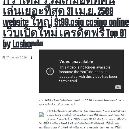
กว่าเดิม รวมเกมฮิตที่คน
เล่นเยอะที่สุด 31 เม.ย. 2569
website ใหญ่ St99.asia casino online
เว็บเปิดใหม่ เครดิตฟรี Top 81
by Lashonda
17 เมษายน 2026
Noah Sanchez
sretthi99 สล็อตเว็บไซต์ตรง ยอดนิยม 2026 รวมเกมสล็อตแตกหนักจาก
ทุกค่ายดัง ตัวแม่เรื่องแตกง่าย !
สวัสดีจ้ะเพื่อนพ้องๆสายปั่นสายเสี่ยงโชคทุกคน! ถ้าหากคุณกำลังมอง
หาทางลัดสู่ความมั่งคั่ง หรือแค่ต้องการหาที่พักผ่อนหย่อนใจแบบมีเงิน
เข้ากระเป๋าตุงๆวันนี้เรามีพิกัด ขุมสมบัติ ที่กำลังเป็นกระแสแรงที่สุดใน
วินาทีนี้โน่นเป็น สล็อต99 สล็อตเว็บไซต์ตรงที่ไม่ใช่แค่ชื่อที่มั่งคั่ง แม้
กระนั้นระบบและโบนัสข้างในเป็น คนรวย ของแท้! บอกเลยว่านาทีนี้ถ้า