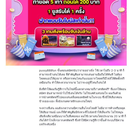
pussy888fun ขั้นตอนสมัครนับว่าง่ายอย่างยิ่ง ใช้เวลาไม่ถึง 2-3 นาที ก็
สามารถเข้าเล่นได้เลย ที่สำคัญคือสามารถเล่นผ่านมือถือได้ทันที ไม่ต้อง
โหลดแอปให้ยุ่งยาก หรือหากคนไหนกันแน่อยากโหลดก็มีไฟล์ให้ติดตั้งฟรี
เหมือนกัน ทำให้สะดวกมากมาย ไม่ว่าจะอยู่ที่ไหนก็เล่นได้
สิ่งที่ทำให้ผมเริ่มรู้สึกว่าเว็บไซต์นี้แตกต่างหมายถึง”เครดิตฟรี” ที่แจกให้ตอน
สมัคร มันสามารถนำไปใช้เล่นได้จริง ไม่ใช่แค่ตัวเลขล่อใจ ผมเริ่มด้วย
การนำเครดิตฟรีไปลองเล่นสล็อตยอดฮิตด้านในระบบ ซึ่งมีให้เลือกค่อน
ข้างเยอะแยะ ทั้งยังเกมคลาสสิกและเกมใหม่ๆ
ระหว่างที่เล่น ผมสังเกตว่าเกมมีความลื่นไถลไหลดี ไม่มีอาการค้างหรือหลุด
ให้เสียอารมณ์ และก็ที่สำคัญคือมีจังหวะที่โบนัสเข้าให้เห็นจริง ไม่ใช่หมุน
เสียสิ่งเดียวเสมือนบางเว็บที่เคยลอง ผมใช้เวลาเล่นโดยประมาณ 20 นาที ก็
เริ่มได้กำไรเล็กๆจากเครดิตฟรี ซึ่งทำให้มีความรู้สึกว่าขั้นต่ำระบบก็มีความ
แฟร์ระดับหนึ่ง