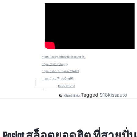
https://cutly.info/918kissauto-in
https://bitt.to/hsjxjy
https://shorturl.asia/ZXeKD
https://t.co/74VeQng9fI
read more
…
Tagged
918kissauto
สล็อต918kiss
Pgslot สล็อตยอดฮิต ที่สายปั่น