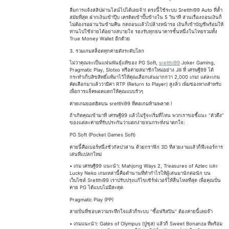
ลืมการแจ้งสลิปผ่านไลน์ไปได้เลยจ้า! ตรงนี้ใช้ระบบ Sretthi99 Auto ที่ล้ำ
สมัยที่สุด ฝากเงินเข้าปุ๊บ เครดิตเข้าปั๊บข้างใน 5 วินาที ส่วนเรื่องถอนเงินก็
ไม่ต้องรอผ่านวันข้ามคืน กดถอนแล้วไปล้างหน้ารอ เงินก็เข้าบัญชีพร้อมให้
ท่านไปใช้จ่ายได้อย่างสบายใจ รองรับทุกธนาคารชั้นหนึ่งในไทยรวมทั้ง
True Money Wallet อีกด้วย
3. รวมเกมสล็อตทุกค่ายดังระดับโลก
ไม่ว่าคุณจะเป็นแฟนพันธุ์แท้ของ PG Soft,
sretthi99
Joker Gaming,
Pragmatic Play, Slotxo หรือค่ายสมาชิกใหม่อย่าง Jili ที่ เศรษฐี99 ได้
กระทำเก็บลิขสิทธิ์แท้มาไว้ให้คุณเลือกเล่นมากกว่า 2,000 เกม! แต่ละเกม
คัดเลือกมาแล้วว่ามีค่า RTP (Return to Player) สูงลิ่ว เพิ่มช่องทางสำหรับ
เพื่อการแจ็คพอตแตกให้คุณแบบรัวๆ
ค่ายเกมยอดฮิตบน sretthi99 ที่คอเกมห้ามพลาด !
ถ้าเกิดคุณเข้ามาที่ เศรษฐี99 แล้วไม่รู้จะเริ่มที่ไหน พวกเราขอชี้แนะ “ตัวตึง”
ของแต่ละค่ายที่รับประกันว่าแตกง่ายจนกระทั่งน่าตกใจ:
PG Soft (Pocket Games Soft)
ค่ายนี้คือเบอร์หนึ่งชั่วกัลปวสาน ด้วยกราฟิก 3D ที่สวยงามแล้วก็ฟีเจอร์การ
เล่นที่แปลกใหม่
• เกม เศรษฐี99 แนะนำ: Mahjong Ways 2, Treasures of Aztec และ
Lucky Neko เกมเหล่านี้คือตำนานที่ทำกำไรให้ผู้เล่นมานักต่อนัก บน
เว็บไซต์ Sretthi99 เราปรับปรุงแก้ไขเซิร์ฟเวอร์ให้ลื่นไหลที่สุด เพื่อคุณปั่น
ค่าย PG ได้แบบไม่มีสะดุด
Pragmatic Play (PP)
สายปั่นที่ชอบความระทึกใจแล้วก็ระบบ “ซื้อฟรีสปิน” ต้องค่ายนี้เลยจ๊า
• เกมแนะนำ: Gates of Olympus (ปู่ซุส) แล้วก็ Sweet Bonanza ที่พร้อม