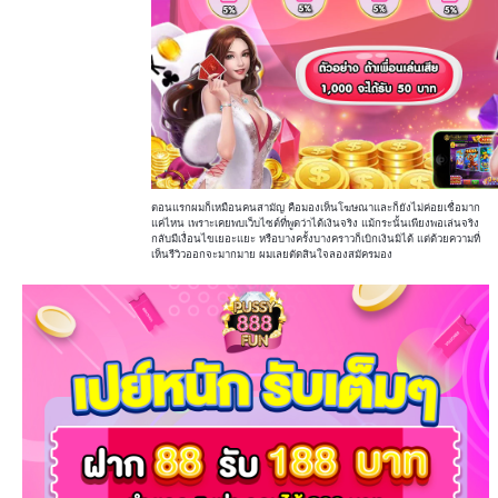
ตอนแรกผมก็เหมือนคนสามัญ คือมองเห็นโฆษณาและก็ยังไม่ค่อยเชื่อมาก
แค่ไหน เพราะเคยพบเว็บไซต์ที่พูดว่าได้เงินจริง แม้กระนั้นเพียงพอเล่นจริง
กลับมีเงื่อนไขเยอะแยะ หรือบางครั้งบางคราวก็เบิกเงินมิได้ แต่ด้วยความที่
เห็นรีวิวออกจะมากมาย ผมเลยตัดสินใจลองสมัครมอง