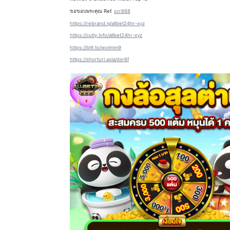
ขอขอบพระคุณ Ref.
scr888
https://rebrand.ly/allbet24hr-xyz
https://cutly.info/allbet24hr-xyz
https://bitt.to/wotmm9
https://shorturl.asia/dsr6f