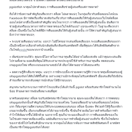
สล็อตได้ดิบได้ดีขึ้น ช่วยลดความผิดพลาดได้ดิบได้ดีขึ้นอีกด้วย
pgslotfish พาคุณไปหาคำตอบ การคืนยอดเสียช่วยผู้เล่นหรือแค่การตลาด?
ถือได้ว่าข้อความสำคัญร้อนที่พวกเรา สล็อต ไม่พลาดแน่ๆ ในกลุ่มเกี่ยวกับสล็อตออนไลน์บน
Facebook มีการตัดเรื่องที่น่าสงสัยกันเกี่ยวกับการคืนยอดเสียให้กับผู้เล่นของเว็บไซต์สล็อต
ออนไลน์ต่างๆซึ่งเป็นหลักสำคัญที่น่าสนใจมากๆว่า การคืนยอดเสียให้กับผู้เล่นนั้น มันคือการ
ช่วยผู้เล่นหรือแนวทางการทำการตลาดของเว็บไซต์กันแน่? แน่ๆนะครับว่า ในฐานะที่พวกเรา
สล็อต เป็นหนึ่งในเว็บไซต์ที่มีการคืนยอดเสียให้กับผู้เล่นด้วยนั้น เราให้ความสำคัญกับผู้เล่นมาก
ยิ่งกว่าการตลาดแน่ๆ
• ระบบช่วยคืนทุนบางส่วน: แน่ๆว่า ไม่มีใครอยากเล่นสล็อตเสียแน่ๆ ระบบคืนยอดเสียของเรา
เป็นอีกหนึ่งทางเลือกสำหรับนักเดิมพันที่เกลียดรับเครดิตฟรี เพื่อที่คุณจะได้รับสิทธิพิเศษดีๆจาก
เว็บไซต์
pgslot
ของพวกเราบ้างแค่นั้น
• เพิ่มช่องทางแก้ตัว: คุณจะมีโอกาสในการเอาทุนคืนได้อย่างไม่ต้องสงสัย แม้ว่าคุณจะเล่นเสีย
ไปรวมทั้งตาม ยอดเสียที่คุณได้รับจะสามารถประยุกต์ใช้สำหรับการเอาทุนคืน ทดสอบเล่น
เกมpgslotใหม่ หรือจะถอนออกมาเลยยังได้ เลือกได้ตามอยากได้เลยนะครับ
• ลดความรู้สึกเสี่ยงขาดทุน: แน่ๆว่า การมีระบบนี้จะช่วยลดความรู้สึกว่าจะขาดทุนทั้งหมดของผู้
เล่นpgslotfishได้ดิบได้ดีขึ้นด้วย เพราะเหตุว่าแม้กระทั่งคุณไม่รับเครดิตฟรี เมื่อเล่นเสียก็ยังมีเงิน
สำรองที่สามารถกลับเหตุการณ์กลับมาได้อีกรอบแน่ๆ
สนุกสนานกับกระบวนการทำกำไรแบบฟินๆได้แล้ววันนี้ pgslot พร้อมรับสมาชิกใหม่จำนวนไม่
น้อย ห้ามพลาดการพนันที่เหมาะสมที่สุด!
มาครับผมทุกคน! สล็อต ขอรับสมัครสมาชิกใหม่มากมาย คุณจะมองเห็นได้เลยว่า การทดสอบ
เล่นpgslotfishนั้นสำคัญกับมือใหม่มากมายแค่ไหน ในตอนที่ผมเข้ามาเล่นสล็อตออนไลน์หน
แรก ก็ต้องชูความดีความชอบให้กับระบบทดลองเล่นของ สล็อต นี่แหละ ที่ช่วยทำให้รู้เรื่องกติกา
เกมมากเพิ่มขึ้น เลือกเกมที่สมควรได้ง่ายมากยิ่งขึ้น ซึ่งมันก็ช่วยเพิ่มโอกาสสำหรับเพื่อการทำ
กำไรให้เพิ่มมากขึ้นได้อีกด้วย นอกจากนี้ คุณก็น่าจะมองเห็นแล้วว่า การคืนยอดเสียของเว็บ
ไม่ใช่แค่การตลาดเพียงแค่นั้น แต่มันคือกระบวนการทำเพื่อผู้เล่นอย่างแท้จริง ซึ่งเว็บไซต์ตรง
ของเรายังมีโปรโมชั่นดีๆอีกมากมาย หากคุณไม่ได้อยากต้องการพลาดสิทธิพิเศษล่ะก็ มาสมัคร
เป็นสมาชิกใหม่pgslotfishได้เลย!