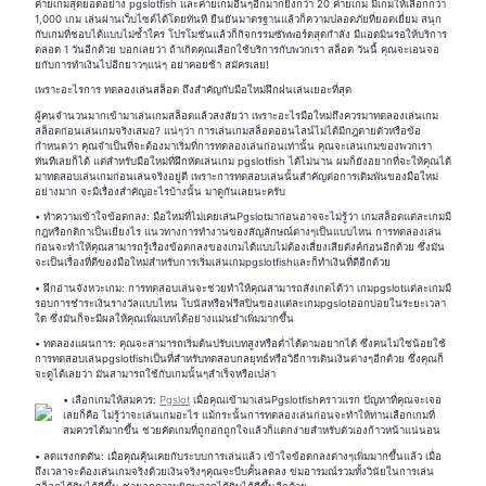
ค่ายเกมสุดยอดอย่าง pgslotfish และค่ายเกมอื่นๆอีกมากยิ่งกว่า 20 ค่ายเกม มีเกมให้เลือกกว่า
1,000 เกม เล่นผ่านเว็บไซต์ได้โดยทันที ยืนยันมาตรฐานแล้วก็ความปลอดภัยที่ยอดเยี่ยม สนุก
กับเกมที่ชอบได้แบบไม่ซ้ำใคร โปรโมชั่นแล้วก็กิจกรรมซัพพอร์ตสุดกำลัง มีแอดมินรอให้บริการ
ตลอด 1 วันอีกด้วย บอกเลยว่า ถ้าเกิดคุณเลือกใช้บริการกับพวกเรา สล็อต วันนี้ คุณจะเอนจอ
ยกับการทำเงินไปอีกยาวๆแน่ๆ อย่าคอยช้า สมัครเลย!
เพราะอะไรการ ทดลองเล่นสล็อต ถึงสำคัญกับมือใหม่ฝึกฝนเล่นเยอะที่สุด
ผู้คนจำนวนมากเข้ามาเล่นเกมสล็อตแล้วสงสัยว่า เพราะอะไรมือใหม่ถึงควรมาทดลองเล่นเกม
สล็อตก่อนเล่นเกมจริงเสมอ? แน่ๆว่า การเล่นเกมสล็อตออนไลน์ไม่ได้มีกฎตายตัวหรือข้อ
กำหนดว่า คุณจำเป็นที่จะต้องมาเริ่มที่การทดลองเล่นก่อนเท่านั้น คุณจะเล่นเกมของพวกเรา
ทันทีเลยก็ได้ แต่สำหรับมือใหม่ที่ฝึกหัดเล่นเกม pgslotfish ได้ไม่นาน ผมก็ยังอยากที่จะให้คุณได้
มาทดสอบเล่นเกมก่อนเล่นจริงอยู่ดี เพราะการทดสอบเล่นนั้นสำคัญต่อการเดิมพันของมือใหม่
อย่างมาก จะมีเรื่องสำคัญอะไรบ้างนั้น มาดูกันเลยนะครับ
• ทำความเข้าใจข้อตกลง: มือใหม่ที่ไม่เคยเล่นPgslotมาก่อนอาจจะไม่รู้ว่า เกมสล็อตแต่ละเกมมี
กฎหรือกติกาเป็นเยี่ยงไร แนวทางการทำงานของสัญลักษณ์ต่างๆเป็นแบบไหน การทดลองเล่น
ก่อนจะทำให้คุณสามารถรู้เรื่องข้อตกลงของเกมได้แบบไม่ต้องเสี่ยงเสียตังค์ก่อนอีกด้วย ซึ่งมัน
จะเป็นเรื่องที่ดีของมือใหม่สำหรับการเริ่มเล่นเกมpgslotfishและก็ทำเงินที่ดีอีกด้วย
• ฝึกอ่านจังหวะเกม: การทดสอบเล่นจะช่วยทำให้คุณสามารถสังเกตได้ว่า เกมpgslotแต่ละเกมมี
รอบการชำระเงินรางวัลแบบไหน โบนัสหรือฟรีสปินของแต่ละเกมpgslotออกบ่อยในระยะเวลา
ใด ซึ่งมันก็จะมีผลให้คุณเพิ่มเบทได้อย่างแม่นยำเพิ่มมากขึ้น
• ทดลองแผนการ: คุณจะสามารถเริ่มต้นปรับเบทสูงหรือต่ำได้ตามอยากได้ ซึ่งคนไม่ใช่น้อยใช้
การทดสอบเล่นpgslotfishเป็นที่สำหรับทดสอบกลยุทธ์หรือวิธีการเดินเงินต่างๆอีกด้วย ซึ่งคุณก็
จะดูได้เลยว่า มันสามารถใช้กับเกมนั้นๆสำเร็จหรือเปล่า
• เลือกเกมให้สมควร:
Pgslot
เมื่อคุณเข้ามาเล่นPgslotfishคราวแรก ปัญหาที่คุณจะเจอ
เลยก็คือ ไม่รู้ว่าจะเล่นเกมอะไร แม้กระนั้นการทดลองเล่นก่อนจะทำให้ท่านเลือกเกมที่
สมควรได้มากขึ้น ช่วยคัดเกมที่ถูกอกถูกใจแล้วก็แตกง่ายสำหรับตัวเองก้าวหน้าแน่นอน
• ลดแรงกดดัน: เมื่อคุณคุ้นเคยกับระบบการเล่นแล้ว เข้าใจข้อตกลงต่างๆเพิ่มมากขึ้นแล้ว เมื่อ
ถึงเวลาจะต้องเล่นเกมจริงด้วยเงินจริงๆคุณจะบีบคั้นลดลง ข่มอารมณ์รวมทั้งวินัยในการเล่น