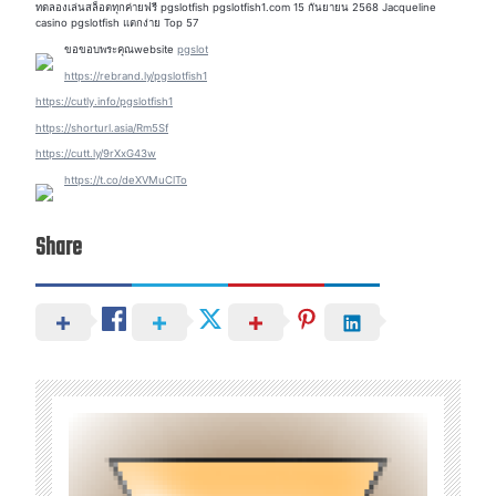
ทดลองเล่นสล็อตทุกค่ายฟรี pgslotfish pgslotfish1.com 15 กันยายน 2568 Jacqueline
casino pgslotfish แตกง่าย Top 57
ขอขอบพระคุณwebsite
pgslot
https://rebrand.ly/pgslotfish1
https://cutly.info/pgslotfish1
https://shorturl.asia/Rm5Sf
https://cutt.ly/9rXxG43w
https://t.co/deXVMuClTo
Share