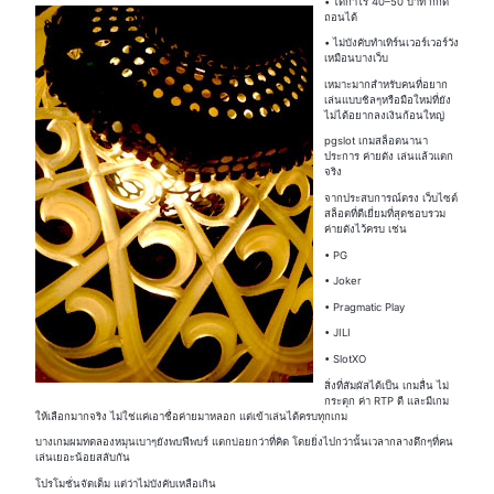
• ได้กำไร 40–50 บาท ก็กด
ถอนได้
• ไม่บังคับทำเทิร์นเวอร์เวอร์วัง
เหมือนบางเว็บ
เหมาะมากสำหรับคนที่อยาก
เล่นแบบชิลๆหรือมือใหม่ที่ยัง
ไม่ได้อยากลงเงินก้อนใหญ่
pgslot เกมสล็อตนานา
ประการ ค่ายดัง เล่นแล้วแตก
จริง
จากประสบการณ์ตรง เว็บไซต์
สล็อตที่ดีเยี่ยมที่สุดชอบรวม
ค่ายดังไว้ครบ เช่น
• PG
• Joker
• Pragmatic Play
• JILI
• SlotXO
สิ่งที่สัมผัสได้เป็น เกมลื่น ไม่
กระตุก ค่า RTP ดี และมีเกม
ให้เลือกมากจริง ไม่ใช่แค่เอาชื่อค่ายมาหลอก แต่เข้าเล่นได้ครบทุกเกม
บางเกมผมทดลองหมุนเบาๆยังพบฟีพบร์ แตกบ่อยกว่าที่คิด โดยยิ่งไปกว่านั้นเวลากลางดึกๆที่คน
เล่นเยอะน้อยสลับกัน
โปรโมชั่นจัดเต็ม แต่ว่าไม่บังคับเหลือเกิน