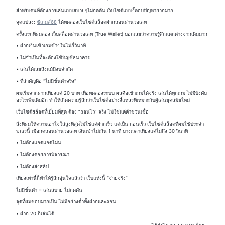
สำหรับคนที่ต้องการเล่นแบบสบายๆไม่กดดัน เว็บไซต์แบบงี้ตอบปัญหายากมาก
จุดแปลง:
ซีเกมส์68
ได้ทดลองเว็บไซต์สล็อตฝากถอนผ่านวอเลท
ครั้งแรกที่ผมลอง เว็บสล็อตผ่านวอเลท (True Wallet) บอกเลยว่าความรู้สึกแตกต่างจากเดิมมาก
• ฝากเงินเข้าเกมข้างในไม่กี่วินาที
• ไม่จำเป็นที่จะต้องใช้บัญชีธนาคาร
• เล่นได้เลยถึงแม้มีงบจำกัด
• ที่สำคัญคือ “ไม่มีขั้นต่ำจริง”
ผมเริ่มจากฝากเพียงแค่ 20 บาท เพื่อทดลองระบบ ผลคือเข้าเกมได้จริง เล่นได้ทุกเกม ไม่มีบังคับ
อะไรเพิ่มเติมอีก ทำให้เกิดความรู้สึกว่าเว็บไซต์อย่างงี้แหละที่เหมาะกับผู้เล่นยุคสมัยใหม่
เว็บไซต์สล็อตที่เยี่ยมที่สุด ต้อง “ถอนไว” จริง ไม่ใช่แค่คำชวนเชื่อ
สิ่งที่ผมให้ความเอาใจใส่สูงที่สุดไม่ใช่แค่ฝากเร็ว แต่เป็น ถอนเร็ว เว็บไซต์สล็อตที่ผมใช้ประจำ
ขณะนี้ เมื่อกดถอนผ่านวอเลท เงินเข้าไม่เกิน 1 นาที บางเวลาเพียงแค่ไม่ถึง 30 วินาที
• ไม่ต้องแอดแอดไม่น
• ไม่ต้องคอยการพิจารณา
• ไม่ต้องส่งสลิป
เพียงเท่านี้ก็ทำให้รู้สึกอุ่นใจแล้วว่า เว็บแห่งนี้ “จ่ายจริง”
ไม่มีขั้นต่ำ = เล่นสบาย ไม่กดดัน
จุดที่ผมชอบมากเป็น ไม่มีอย่างต่ำทั้งฝากและถอน
• ฝาก 20 ก็เล่นได้