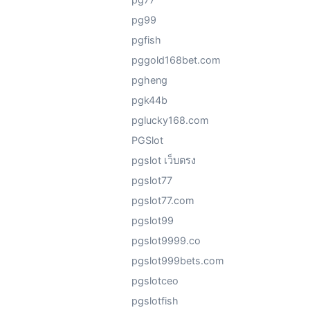
pg99
pgfish
pggold168bet.com
pgheng
pgk44b
pglucky168.com
PGSlot
pgslot เว็บตรง
pgslot77
pgslot77.com
pgslot99
pgslot9999.co
pgslot999bets.com
pgslotceo
pgslotfish