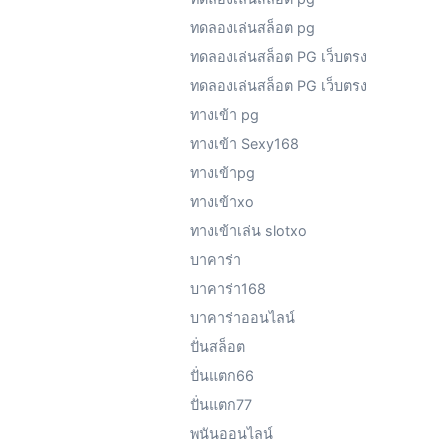
ทดลองเล่นสล็อต pg
ทดลองเล่นสล็อต PG เว็บตรง
ทดลองเล่นสล็อต PG เว็บตรง
ทางเข้า pg
ทางเข้า Sexy168
ทางเข้าpg
ทางเข้าxo
ทางเข้าเล่น slotxo
บาคาร่า
บาคาร่า168
บาคาร่าออนไลน์
ปั่นสล็อต
ปั่นแตก66
ปั่นแตก77
พนันออนไลน์