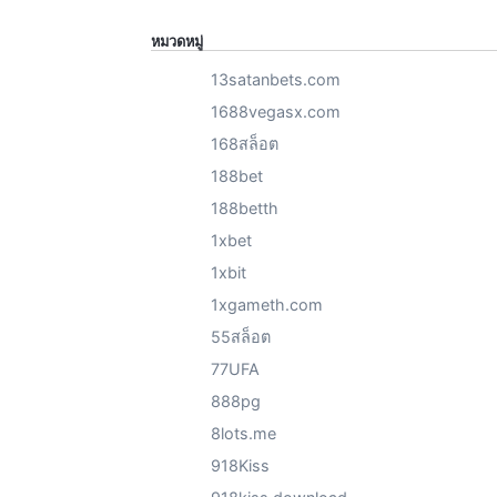
หมวดหมู่
13satanbets.com
1688vegasx.com
168สล็อต
188bet
188betth
1xbet
1xbit
1xgameth.com
55สล็อต
77UFA
888pg
8lots.me
918Kiss