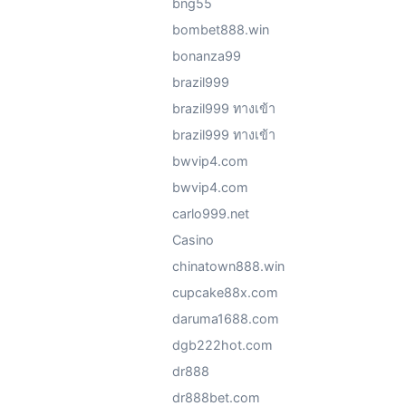
bng55
bombet888.win
bonanza99
brazil999
brazil999 ทางเข้า
brazil999 ทางเข้า
bwvip4.com
bwvip4.com
carlo999.net
Casino
chinatown888.win
cupcake88x.com
daruma1688.com
dgb222hot.com
dr888
dr888bet.com