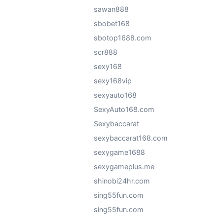
sawan888
sbobet168
sbotop1688.com
scr888
sexy168
sexy168vip
sexyauto168
SexyAuto168.com
Sexybaccarat
sexybaccarat168.com
sexygame1688
sexygameplus.me
shinobi24hr.com
sing55fun.com
sing55fun.com