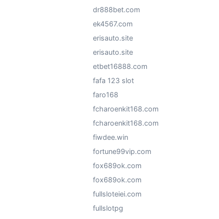
dr888bet.com
ek4567.com
erisauto.site
erisauto.site
etbet16888.com
fafa 123 slot
faro168
fcharoenkit168.com
fcharoenkit168.com
fiwdee.win
fortune99vip.com
fox689ok.com
fox689ok.com
fullsloteiei.com
fullslotpg