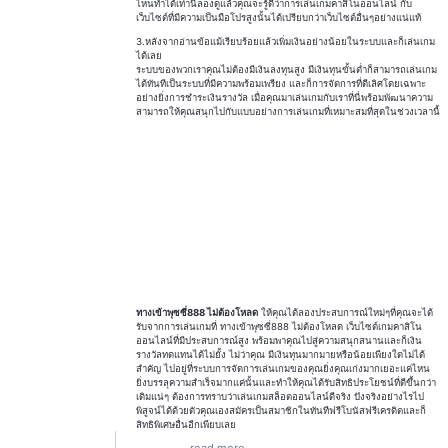
ไหนทำได้เท่านี้ลองดูแล้วคุณจะรู้ดีว่าการเล่นเกมคาสิโนออนไลน์ กับ
เว็บไซต์ที่มีความเป็นมือโปรสูงนั้นได้เปรียบกว่าเว็บไซต์อื่นๆอย่างแน่แท้
3.หลังจากอ่านข้อแม้เรียบร้อยแล้วเพิ่มเงินอย่างน้อยในระบบและก็เล่นเกม
ได้เลย
ระบบของพวกเราคุณไม่ต้องมีเงินลงทุนสูง มีเงินทุนขั้นต่ำก็สามารถเล่นเกม
ได้ทันทีเป็นระบบที่มีความพร้อมเพรียง และก็การจัดการที่ดีเลิศโดยเฉพาะ
อย่างยิ่งการชำระเงินรางวัล เมื่อคุณมาเล่นเกมกับเราที่นี่พร้อมพัฒนาความ
สามารถให้คุณสนุกไปกับแบบอย่างการเล่นเกมที่เหมาะสมที่สุดในช่วงเวลานี้
ทางเข้าพุซซี่888 ไม่ต้องโหลด
ให้คุณได้ลองประสบการณ์ใหม่ๆที่คุณจะได้
รับจากการเล่นเกมที่ ทางเข้าพุซซี่888 ไม่ต้องโหลด เว็บไซต์เกมคาสิโน
ออนไลน์ที่มีประสบการณ์สูง พร้อมพาคุณไปสู่ความสนุกสนานและก็เงิน
รางวัลทดแทนได้ไม่ยั้ง ไม่ว่าคุณ มีเงินทุนมากมายหรือน้อยเพียงใดไม่ได้
สำคัญ ไปอยู่ที่ระบบการจัดการเล่นเกมของคุณยิ่งคุณเก่งมากเยอะแค่ไหน
ยิ่งบรรลุความสำเร็จมากแค่นั้นและทำให้คุณได้รับสิทธิประโยชน์ที่ดีขึ้นกว่า
เดิมแน่ๆ ต้องการทราบว่าเล่นเกมสล็อตออนไลน์ดีจริง ปังจริงอย่างไรไป
พิสูจน์ได้ด้วยตัวคุณเองสมัครเป็นสมาชิกในทันทีฟรีโบนัสฟรีเครดิตและก็
สิทธิพิเศษอื่นอีกเพียบเลย
read more