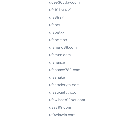
udee365day.com
ufa191 ทางเข้า
ufa8997
ufabet
ufabetxx
ufabombx
ufaheno88.com
ufamnn.com
ufanance
ufanance789.com
ufasnake
ufasocietyth.com
ufasocietyth.com
ufawinner99bet.com
usa899.com
ut9winwin.com