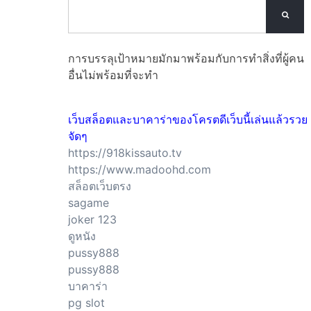

การบรรลุเป้าหมายมักมาพร้อมกับการทำสิ่งที่ผู้คน
อื่นไม่พร้อมที่จะทำ
เว็บสล็อตและบาคาร่าของโครตดีเว็บนี้เล่นแล้วรวย
จัดๆ
https://918kissauto.tv
https://www.madoohd.com
สล็อตเว็บตรง
sagame
joker 123
ดูหนัง
pussy888
pussy888
บาคาร่า
pg slot