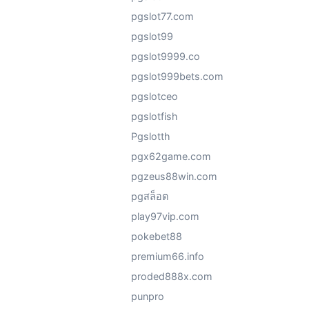
pgslot77.com
pgslot99
pgslot9999.co
pgslot999bets.com
pgslotceo
pgslotfish
Pgslotth
pgx62game.com
pgzeus88win.com
pgสล็อต
play97vip.com
pokebet88
premium66.info
proded888x.com
punpro