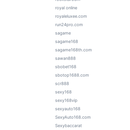
royal online
royaleluxee.com
run24pro.com
sagame
sagame168
sagame168th.com
sawan888
sbobet168
sbotop1688.com
scr888
sexy168
sexy168vip
sexyauto168
SexyAuto168.com
Sexybaccarat