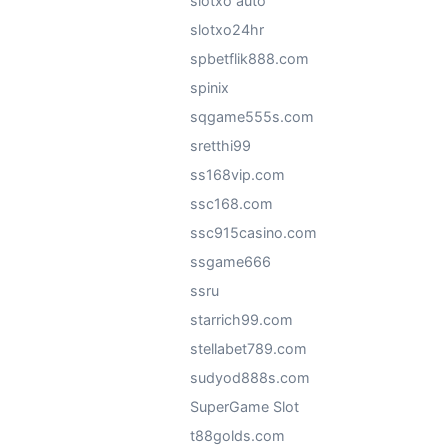
slotxo auto
slotxo24hr
spbetflik888.com
spinix
sqgame555s.com
sretthi99
ss168vip.com
ssc168.com
ssc915casino.com
ssgame666
ssru
starrich99.com
stellabet789.com
sudyod888s.com
SuperGame Slot
t88golds.com