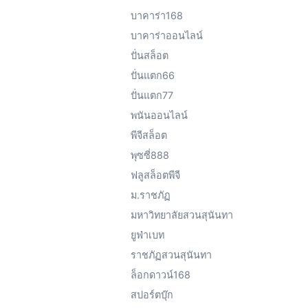
บาคาร่า168
บาคาร่าออนไลน์
ปั่นสล็อต
ปั่นแตก66
ปั่นแตก77
พนันออนไลน์
พีจีสล็อต
พุซซี่888
ฟลูสล็อตพีจี
ม.ราชภัฏ
มหาวิทยาลัยสวนสุนันทา
ยูฟ่าเบท
ราชภัฏสวนสุนันทา
ล็อกดาวน์168
สปอร์ตบุ๊ก