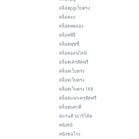
สล็อตpgเว็บตรง
สล็อตxo
สล็อตทดลอง
สล็อตพีจี
สล็อตพุซซี่
สล็อตออนไลน์
สล็อตเครดิตฟรี
สล็อตเว็บตรง
สล็อตเว็บตรง
สล็อตเว็บตรง 168
สล็อตแจกเครดิตฟรี
สล็อตแตกดี
สแกนคิวอาร์โค้ด
หนัง69
หนังชนโรง