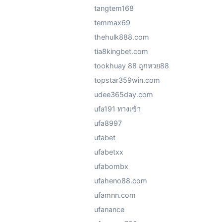
tangtem168
temmax69
thehulk888.com
tia8kingbet.com
tookhuay 88 ถูกหวย88
topstar359win.com
udee365day.com
ufa191 ทางเข้า
ufa8997
ufabet
ufabetxx
ufabombx
ufaheno88.com
ufamnn.com
ufanance