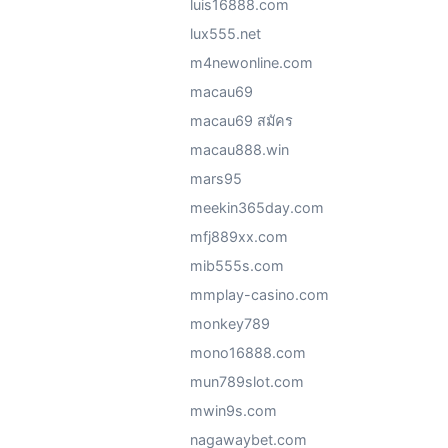
luis16888.com
lux555.net
m4newonline.com
macau69
macau69 สมัคร
macau888.win
mars95
meekin365day.com
mfj889xx.com
mib555s.com
mmplay-casino.com
monkey789
mono16888.com
mun789slot.com
mwin9s.com
nagawaybet.com