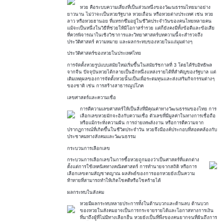
หวย คือระบบความเสี่ยงที่เป็นส่วนหนึ่งของวัฒนธรรมไทยมาอย่าง
ยาวนาน ไม่ว่าจะเป็นหวยรัฐบาล หวยเถื่อน หรือหวยต่างประเทศ เช่น หวย
ลาว หรือหวยฮานอย ที่แทรกซึมอยู่ในชีวิตประจำวันของคนไทยหลายคน
แม้จะเป็นหนึ่งในวิธีที่ช่วยให้มีโอกาสร่ำรวย แต่ก็ยังคงมีทั้งข้อดีและข้อเสีย
ที่ควรพิจารณาในเชิงวิชาการและวิทยาศาสตร์บทความนี้จะสำรวจถึง
ประวัติศาสตร์ ความหมาย และผลกระทบของหวยในแง่มุมต่างๆ
ประวัติศาสตร์ของหวยในประเทศไทย
การจัดตั้งหวยรูปแบบสมัยใหม่เริ่มขึ้นในสมัยรัชกาลที่ 3 โดยได้รับอิทธิพล
จากจีน ปัจจุบันหวยได้กลายเป็นอีกหนึ่งแหล่งรายได้ที่สำคัญของรัฐบาล แต่
เดิมเหตุผลของการจัดตั้งหวยนั้นเป็นเพื่อระดมทุนและส่งเสริมกิจกรรมต่างๆ
ของชาติ เช่น การสร้างสาธารณูปโภค
เลขศาสตร์และความเชื่อ
การตีความเลขศาสตร์ให้เป็นสิ่งที่มีคุณค่าทางวัฒนธรรมของไทย การ
เลือกเลขหวยมักจะอิงกับความเชื่อ ตัวเลขที่มีมูลค่าในทางการเชื่อถือ
หรือแม้กระทั่งความฝัน การถ่ายเทพลังงาน หรือการตีความจาก
ปรากฏการณ์ที่เกิดขึ้นในชีวิตประจำวัน หวยจึงมีองค์ประกอบที่สอดคล้องกับ
ประชาคมทางสังคมและวัฒนธรรม
กระบวนการเลือกเลข
กระบวนการเลือกเลขในการซื้อหวยถูกมองว่าเป็นศาสตร์ที่แตกต่าง
ตั้งแต่การใช้เทคนิคทางคณิตศาสตร์ การทำนายจากสถิติ หรือการ
เลือกเลขตามสัญชาตญาณ ผลลัพธ์ของการออกหวยยังเป็นความ
ท้าทายที่สามารถทำให้เกิดโชคดีหรือโชคร้ายได้
ผลกระทบในสังคม
หวยมีผลกระทบหลายประการทั้งในด้านบวกและด้านลบ ด้านบวก
ของหวยในสังคมอาจเป็นการกระจายรายได้และโอกาสทางการเงิน
ที่มาถึงผู้ที่ไม่มีทางเลือกอื่น หวยยังเป็นที่พึ่งของคนยากจนที่ฝันถึงการ