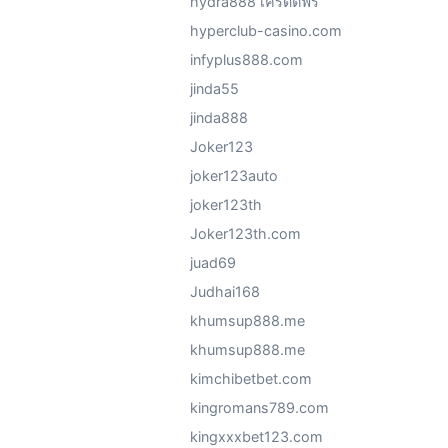
hydra888 เครดิตฟรี
hyperclub-casino.com
infyplus888.com
jinda55
jinda888
Joker123
joker123auto
joker123th
Joker123th.com
juad69
Judhai168
khumsup888.me
khumsup888.me
kimchibetbet.com
kingromans789.com
kingxxxbet123.com