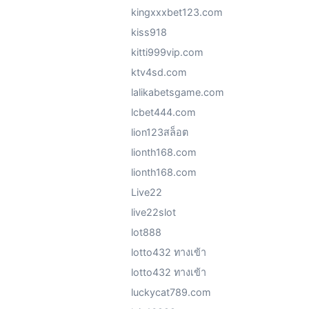
kingxxxbet123.com
kiss918
kitti999vip.com
ktv4sd.com
lalikabetsgame.com
lcbet444.com
lion123สล็อต
lionth168.com
lionth168.com
Live22
live22slot
lot888
lotto432 ทางเข้า
lotto432 ทางเข้า
luckycat789.com