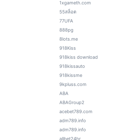
1xgameth.com
55สล็อต
77UFA
888pg
8lots.me
918Kiss
918kiss download
918kissauto
918kissme
9kpluss.com
ABA
ABAGroup2
acebet789.com
adm789.info
adm789.info
allbet24hr