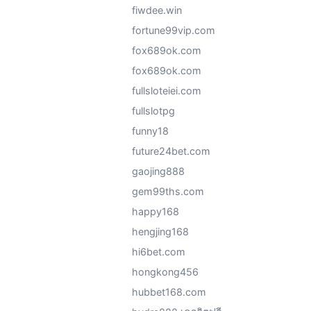
fiwdee.win
fortune99vip.com
fox689ok.com
fox689ok.com
fullsloteiei.com
fullslotpg
funny18
future24bet.com
gaojing888
gem99ths.com
happy168
hengjing168
hi6bet.com
hongkong456
hubbet168.com