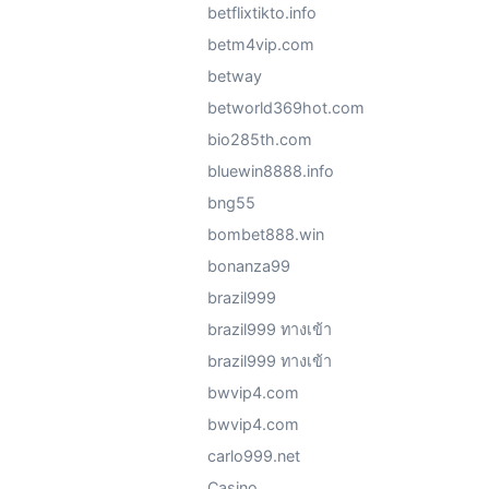
betflixtikto.info
betm4vip.com
betway
betworld369hot.com
bio285th.com
bluewin8888.info
bng55
bombet888.win
bonanza99
brazil999
brazil999 ทางเข้า
brazil999 ทางเข้า
bwvip4.com
bwvip4.com
carlo999.net
Casino