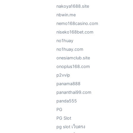
nakoya1688.site
nbwin.me
nemo168casino.com
niseko168bet.com
no1huay
no1huay.com
onesiamclub.site
onoplus168.com
p2vvip
panama888
pananthai99.com
panda555
PG
PG Slot
pg slot เว็บตรง