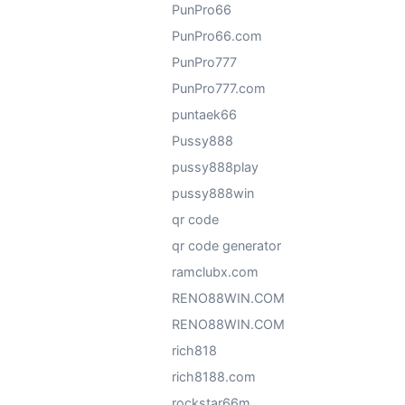
PunPro66
PunPro66.com
PunPro777
PunPro777.com
puntaek66
Pussy888
pussy888play
pussy888win
qr code
qr code generator
ramclubx.com
RENO88WIN.COM
RENO88WIN.COM
rich818
rich8188.com
rockstar66m