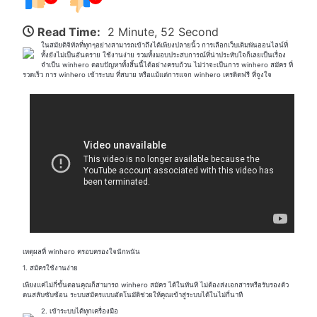
Read Time:
2 Minute, 52 Second
ในสมัยดิจิทัลที่ทุกๆอย่างสามารถเข้าถึงได้เพียงปลายนิ้ว การเลือกเว็บเดิมพันออนไลน์ที่
ทั้งยังไม่เป็นอันตราย ใช้งานง่าย รวมทั้งมอบประสบการณ์ที่น่าประทับใจก็เลยเป็นเรื่อง
จำเป็น winhero ตอบปัญหาทั้งสิ้นนี้ได้อย่างครบถ้วน ไม่ว่าจะเป็นการ winhero สมัคร ที่
รวดเร็ว การ winhero เข้าระบบ ที่สบาย หรือแม้แต่การแจก winhero เครดิตฟรี ที่จูงใจ
เหตุผลที่ winhero ครอบครองใจนักพนัน
1. สมัครใช้งานง่าย
เพียงแค่ไม่กี่ขั้นตอนคุณก็สามารถ winhero สมัคร ได้ในทันที ไม่ต้องส่งเอกสารหรือรับรองตัว
ตนสลับซับซ้อน ระบบสมัครแบบอัตโนมัติช่วยให้คุณเข้าสู่ระบบได้ในไม่กี่นาที
2. เข้าระบบได้ทุกเครื่องมือ