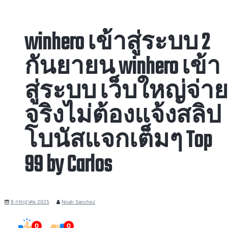
winhero เข้าสู่ระบบ 2
กันยายน winhero เข้า
สู่ระบบ เว็บใหญ่จ่าย
จริงไม่ต้องแจ้งสลิป
โบนัสแจกเต็มๆ Top
99 by Carlos
8 กรกฎาคม 2025
Noah Sanchez
0
0