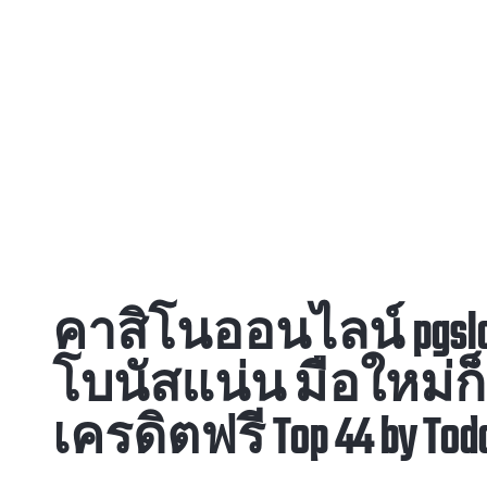
คาสิโนออนไลน์ pgslo
โบนัสแน่น มือใหม่ก็เร
เครดิตฟรี Top 44 by T