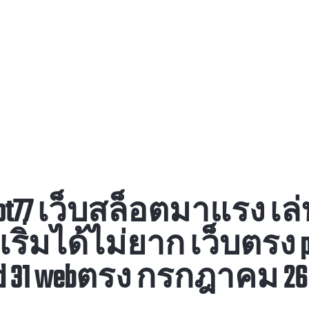
t77 เว็บสล็อตมาแรง เล
ิ่มได้ไม่ยาก เว็บตรง pgs
odd 31 webตรง กรกฎาคม 26