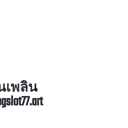
่นเพลิน
lot77.art