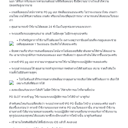
นอก ได้รับการรับรองจากค่ายเกมดังอย่างพีจีสล็อตแน่ๆ ซึ่งมีความน่าวางใจแล้วก็ความ
ปลอดภัยสูงมากมาย
• เกมสล็อตออนไลน์จากค่าย PG pg slot จัดเต็มแน่นอนนะครับ ไม่ว่าจะเกมแนวไหน เกมเก่า
เกมใหม่ เกมได้รับความนิยม เกมดัง หรือเกมไหนๆที่คุณปรารถนา สามารถเล่นได้เลยบนเว็บของ
เรา
• คุณสามารถเข้าใช้งานได้ตลอด 24 ชั่วโมงในทุกช่องทางของพวกเรา
• ระบบเสถียรแบบสุดๆเล่นง่าย เล่นดี ไม่มีสะดุด ไม่มีกระตุกแน่ๆครับ
• ถ้าเกิดปัญหาการใช้งานก็ไม่ต้องตกใจ เพราะเหตุว่าเรามีแอดไม่นที่จะรอดูแลและช่วย
เหลือคุณตลอด 1 วันแน่นอน บันเทิงใจได้เลยนะครับ
• มีบทความเกี่ยวกับการเล่นสล็อตออนไลน์มากไม่น้อยเลยทีเดียวล้นหลามให้ท่านได้ลองอ่าน
กัน เอามาประยุกต์กับการเล่นของตนเอง ผมการันตีเลยว่า คุณจะทำเงินได้มากขึ้นแน่ๆนะครับ
• ทางเข้าPG pg slot หาง่ายมากๆคุณสามารถใช้งานได้ทุกระบบปฏิบัติการเลยล่ะครับ
• ระบบฝากถอนออโต้ คุณสามารถทำธุรกรรมการคลังต่างๆได้ด้วยตัวเอง สบาย รวดเร็วทันใจ
รวมทั้งไม่มีอันตรายสุดๆ
• โปรโมชั่นแล้วก็กิจกรรมต่างๆจัดเต็มมากๆคุณสามารถเลือกได้ตามที่ใจต้องการ เลือกให้
เหมาะกับสิ่งที่ต้องการได้
• ลงทะเบียนกับพวกเราได้ฟรี ไม่มีค่าใช้จ่าย ไร้ค่าบริการอะไรก็ตามทั้งปวง
PG SLOT ทางเข้าpg ใช้งานบนระบบปฏิบัติการอะไรได้บ้าง? มาดูกัน!
สำหรับคนไหนกันแน่ที่สงสัยว่า ระบบปากทางเข้าPG PG นั้นมีอะไรบ้าง มาเลยนะครับ! ผมจำ
ต้องชี้แจงก่อนว่า ทางเข้าใช้งานของเกมจากค่าย PG บนเว็บของเรานั้น สามารถเข้าใช้งาน
ผ่านทางเข้าได้มากมายหนทางเลยครับ ระบบปฏิบัติการต่างๆเสถียรมากๆรองรับการใช้แรงงาน
ทุกรูปแบบของทุกคนได้แบบสบายๆซึ่งจะมีระบบทำการใดบ้างนั้น มาดูกันครับผม!
• เข้าผ่านโทรศัพท์มือถือได้ทั้งยังระบบ iOS แล้วก็ Android