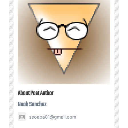
About Post Author
Noah Sanchez
seoaba01@gmail.com