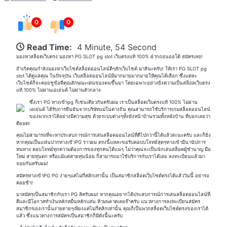
0
0
Read Time:
4 Minute, 54 Second
มองหาสล็อตเว็บตรง มองหา PG SLOT pg slot เว็บตรงแท้ 100% ฝากถอนออโต้ สมัครเลย!
ถ้าเกิดคุณกำลังมองหาเว็บไซต์สล็อตออนไลน์ดีๆสักเว็บไซต์ มาสินะครับ! ให้เรา PG SLOT pg
slot ได้ดูแลคุณ ในปัจจุบัน เว็บสล็อตออนไลน์มีมากมายมากมายให้คุณได้เลือก ซึ่งแต่ละ
เว็บไซต์ก็จะคอยชูข้อดีคุณลักษณะเด่นของตนขึ้นมา โดยเฉพาะอย่างยิ่งความเป็นสล็อตเว็บตรง
แท้ 100% ไม่ผ่านเอเย่นต์ ไม่ผ่านตัวกลาง
ซึ่งเรา PG ทางเข้าpg ก็เช่นเดียวกันครับผม เราเป็นสล็อตเว็บตรงแท้ 100% ไม่ผ่าน
เอเย่นต์ ได้รับการยืนยันจากบริษัทแม่ในต่างถิ่น คุณสามารถใช้บริการเกมสล็อตออนไลน์
ของพวกเราได้อย่างมีความสุข ด้วยระบบต่างๆทั้งยังหน้าบ้านรวมทั้งหลังบ้าน ที่บอกเลยว่า
ดียอด!
คุณไม่สามารถที่จะหาประสบการณ์การเล่นสล็อตออนไลน์ที่ดีไปกว่านี้ได้แล้วล่ะนะครับ และก็ยิ่ง
หากคุณเป็นแฟนปากทางเข้าPG ราวผม ตรงนี้แหละขอรับตอบบโจทย์สุดๆทางเข้ามีนานัปการ
หนทาง ตอบโจทย์ทุกความต้องการของทุกคนได้แน่ๆ ไม่ว่าคุณจะเป็นนักเล่นสล็อตผู้ชำนาญ มือ
ใหม่ สายทุนดก หรือแม้แต่สายทุนน้อย ก็สามารถมาใช้บริการกับเราได้เลย ลงทะเบียนแล้วมา
จอยกันครับผม!
สมัครทางเข้าPG PG ง่ายๆแค่ไม่กี่คลิกเท่านั้น เป็นสมาชิกสล็อตเว็บไซต์ตรงได้แล้ววันนี้ อย่ารอ
คอยช้า!
มาสมัครเป็นสมาชิกกับเรา PG สิครับผม! หากคุณอยากได้ประสบการณ์การเล่นสล็อตออนไลน์ที่
ดีและมีโอกาสทำเงินหลักหมื่นหลักแสน ห้ามพลาดเลยจ๊าครับ แนวทางการลงทะเบียนสมัคร
สมาชิกของเรานั้นง่ายดายๆเพียงแค่ไม่กี่คลิกเท่านั้น คุณก็เป็นพวกสล็อตเว็บไซต์ตรงของเราได้
แล้ว ซึ่งแนวทางการสมัครเป็นสมาชิกก็มีดังนี้นะครับ