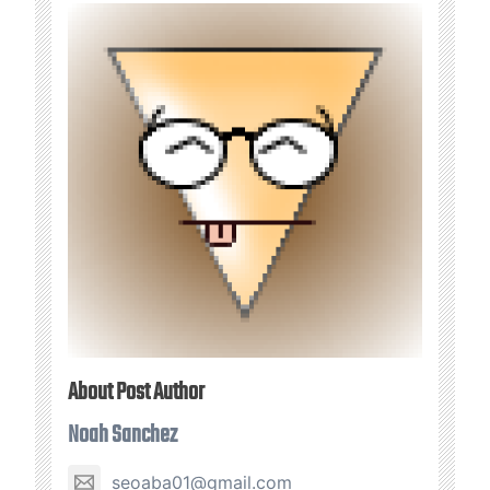
About Post Author
Noah Sanchez
seoaba01@gmail.com