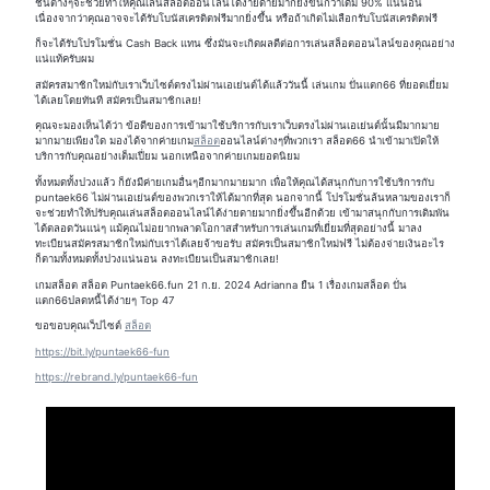
ชั่นต่างๆจะช่วยทำให้คุณเล่นสล็อตออนไลน์ได้ง่ายดายมากยิ่งขึ้นกว่าเดิม 90% แน่นอน
เนื่องจากว่าคุณอาจจะได้รับโบนัสเครดิตฟรีมากยิ่งขึ้น หรือถ้าเกิดไม่เลือกรับโบนัสเครดิตฟรี
ก็จะได้รับโปรโมชั่น Cash Back แทน ซึ่งมันจะเกิดผลดีต่อการเล่นสล็อตออนไลน์ของคุณอย่าง
แน่แท้ครับผม
สมัครสมาชิกใหม่กับเราเว็บไซต์ตรงไม่ผ่านเอเย่นต์ได้แล้ววันนี้ เล่นเกม ปั่นแตก66 ที่ยอดเยี่ยม
ได้เลยโดยทันที สมัครเป็นสมาชิกเลย!
คุณจะมองเห็นได้ว่า ข้อดีของการเข้ามาใช้บริการกับเราเว็บตรงไม่ผ่านเอเย่นต์นั้นมีมากมาย
มากมายเพียงใด มองได้จากค่ายเกม
สล็อต
ออนไลน์ต่างๆที่พวกเรา สล็อต66 นำเข้ามาเปิดให้
บริการกับคุณอย่างเต็มเปี่ยม นอกเหนือจากค่ายเกมยอดนิยม
ทั้งหมดทั้งปวงแล้ว ก็ยังมีค่ายเกมอื่นๆอีกมากมายมาก เพื่อให้คุณได้สนุกกับการใช้บริการกับ
puntaek66 ไม่ผ่านเอเย่นต์ของพวกเราให้ได้มากที่สุด นอกจากนี้ โปรโมชั่นล้นหลามของเราก็
จะช่วยทำให้ปรับคุณเล่นสล็อตออนไลน์ได้ง่ายดายมากยิ่งขึ้นอีกด้วย เข้ามาสนุกกับการเดิมพัน
ได้ตลอดวันแน่ๆ แม้คุณไม่อยากพลาดโอกาสสำหรับการเล่นเกมที่เยี่ยมที่สุดอย่างนี้ มาลง
ทะเบียนสมัครสมาชิกใหม่กับเราได้เลยจ้าขอรับ สมัครเป็นสมาชิกใหม่ฟรี ไม่ต้องจ่ายเงินอะไร
ก็ตามทั้งหมดทั้งปวงแน่นอน ลงทะเบียนเป็นสมาชิกเลย!
เกมสล็อต สล็อต Puntaek66.fun 21 ก.ย. 2024 Adrianna ยืน 1 เรื่องเกมสล็อต ปั่น
แตก66ปลดหนี้ได้ง่ายๆ Top 47
ขอขอบคุณเว็ปไซต์
สล็อต
https://bit.ly/puntaek66-fun
https://rebrand.ly/puntaek66-fun