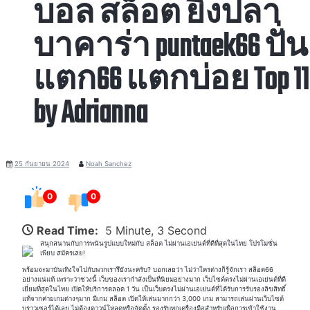
บอล สล็อต ยิงปลา
บาคาร่า puntaek66 ปั่น
แตก66 แตกบ่อย Top 11
by Adrianna
25 กันยายน 2024
Noah Sanchez
0
0
Read Time:
5 Minute, 3 Second
สนุกสนานกับการพนันรูปแบบใหม่กับ สล็อต ไม่ผ่านเอเย่นต์ที่ดีที่สุดในไทย โปรโมชั่น
เพียบ สมัครเลย!
พร้อมจะมาบันเทิงใจไปกับพวกเรารึยังนะครับ? บอกเลยว่า ไม่ว่าใครต่างก็รู้จักเรา สล็อต66
อย่างแน่แท้ เพราะว่าช่วงนี้ เว็บของเรากำลังเป็นที่นิยมอย่างมาก เว็บไซต์ตรงไม่ผ่านเอเย่นต์ที่ดี
เยี่ยมที่สุดในไทย เปิดให้บริการตลอด 1 วัน เป็นเว็บตรงไม่ผ่านเอเย่นต์ที่ได้รับการรับรองลิขสิทธิ์
แท้จากค่ายเกมต่างๆมาก มีเกม สล็อต เปิดให้เล่นมากกว่า 3,000 เกม สามารถเล่นผ่านเว็บไซต์
บราวเซอร์ได้เลย ไม่ต้องดาวน์โหลดหรือจัดตั้ง รองรับทุกเครื่องมือสำหรับเพื่อการเข้าใช้งาน