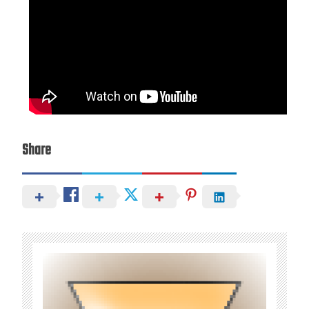
Share