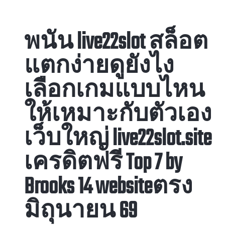
พนัน live22slot สล็อต
แตกง่ายดูยังไง
เลือกเกมแบบไหน
ให้เหมาะกับตัวเอง
เว็บใหญ่ live22slot.site
เครดิตฟรี Top 7 by
Brooks 14 websiteตรง
มิถุนายน 69