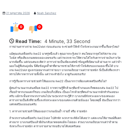
21 พฤษภาคม 2026
Noah Sanchez
0
0
Read Time:
4 Minute, 33 Second
การอ่านตารางจ่าย live22slot ก่อนเล่นเกม จะช่วยทำให้เข้าใจจังหวะเกมมากขึ้นเรื่อยๆไหม?
แม้คุณเล่นสล็อตกับ live22 มาครู่หนึ่งแล้ว คุณอาจจะรู้เลยว่า คนโดยมากจุดโฟกัสภาพ เกม
โบนัส หรือเสียงเกมลดลงเยอะเลยขอรับ แต่ว่าพวกเขาจะให้ความใส่ใจกับตารางจ่ายเงินรางวัล
มากเพิ่มขึ้น แต่ก่อนคนจะคิดว่า ตารางจ่ายเป็นเพียงแค่หน้าข้อมูลที่เปิดมาแล้วอ่านยาก แต่ว่าถ้า
มองในผู้ที่เล่นมุ่งมั่น นี่คือข้อมูลล้ำค่าที่สามารถช่วยให้เราเข้าใจนิสัยของเกมเยอะขึ้นได้ บาง
เกม live22slot ดูแจกบ่อยมากแต่ว่าจ่ายเบา บางเกมเงียบยาวแต่ว่าจ่ายหนัก นี่เป็นสิ่งที่พวกเรา
ทราบได้จากตารางจ่ายทั้งนั้น แต่ว่าจะทำยังไง มาดูกันเลยขอรับ!
การรู้เรื่องตารางจ่ายช่วยทำให้มองเกม live22 เป็นมากกว่าเพียงแค่กดสปินหรือไม่?
ผู้คนจำนวนมากเล่นสล็อต live22 จากความรู้สึกล้วนๆคือเข้าเกมและก็ทดลองเล่น live22 ไป
เรื่อยถ้าหากเกมแตกก็ชอบ เกมเงียบก็เปลี่ยน เป็นอะไรกล้วยๆที่คนจำนวนมากมักทำกันเลยนะ
ครับ แม้กระนั้นหากพวกเราเล่นไปนานๆพวกเราจะรู้ดีว่า บางเกมมีจังหวะเฉพาะของตนเอง
ตารางจ่ายเป็นสิ่งที่ช่วยชี้แจงจังหวะเฉพาะของแต่ละเกมด้วยนั่นเอง โดยเหตุนี้ มันเป็นมากกว่า
แค่กดสปินแน่นอนครับ
1. ตารางจ่ายช่วยทำให้มองออกว่าเกมเน้นย้ำ จ่ายถี่ หรือ จ่ายหนัก
ถ้าพวกเราเล่นสล็อตกับ live22slot ไปสักพัก พวกเราจะพินิจได้เลยว่า แต่ละเกมให้อารมณ์ที่แตก
ต่างมาก บางเกมสปินแล้วมีเงินกลับมาตลอดแม้จะไม่เยอะ ส่วนบางเกมเงียบมากแต่ว่าถ้าตาม
จังหวะก็จะจ่ายหนัก ตารางจ่ายสามารถอธิบายได้เลยครับผม