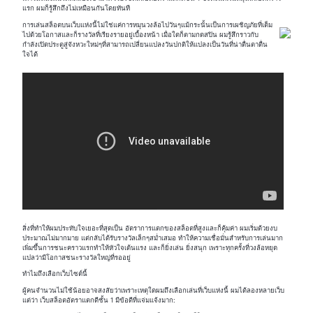
แรก ผมก็รู้สึกถึงไม่เหมือนกันโดยทันที
การเล่นสล็อตบนเว็บแห่งนี้ไม่ใช่แค่การหมุนวงล้อไปวันๆแม้กระนั้นเป็นการเผชิญภัยที่เต็ม
ไปด้วยโอกาสและก็รางวัลที่เรียงรายอยู่เบื้องหน้า เมื่อใดก็ตามกดสปิน ผมรู้สึกราวกับ
กำลังเปิดประตูสู่จังหวะใหม่ๆที่สามารถเปลี่ยนแปลงวันปกติให้แปลงเป็นวันที่น่าตื่นตาตื่น
ใจได้
สิ่งที่ทำให้ผมประทับใจเยอะที่สุดเป็น อัตราการแตกของสล็อตที่สูงและก็คุ้มค่า ผมเริ่มด้วยงบ
ประมาณไม่มากมาย แต่กลับได้รับรางวัลเล็กๆสม่ำเสมอ ทำให้ความเชื่อมั่นสำหรับการเล่นมาก
เพิ่มขึ้นการชนะคราวแรกทำให้หัวใจเต้นแรง และก็ยิ่งเล่น ยิ่งสนุก เพราะทุกครั้งที่วงล้อหยุด
แปลว่ามีโอกาสชนะรางวัลใหญ่ที่รออยู่
ทำไมถึงเลือกเว็บไซต์นี้
ผู้คนจำนวนไม่ใช้น้อยอาจสงสัยว่าเพราะเหตุใดผมถึงเลือกเล่นที่เว็บแห่งนี้ ผมได้ลองหลายเว็บ
แต่ว่า เว็บสล็อตอัตราแตกดีชั้น 1 มีข้อดีที่แจ่มแจ้งมาก: