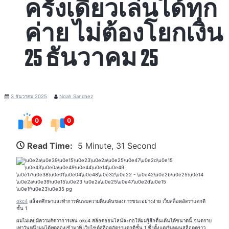
ครั้งเดียวเล่นได้ทุก
ค่าย ไม่ต้องโยกเงิน
25 ธันวาคม 25
3 ธันวาคม 2025
Noah Sanchez
0
0
Read Time:
5 Minute, 31 Second
okc4
สล็อตศึกษาและทำการค้นพบความตื่นเต้นของการชนะอย่างง่าย เว็บสล็อตอัตราแตกดี
ชั้น 1
ผมไม่เคยมีความคิดว่าการเล่น okc4 สล็อตออนไลน์จะก่อให้ผมรู้สึกตื่นเต้นได้ขนาดนี้ จนตราบ
เท่าวันหนึ่งผมได้ทดลองเข้ามาที่ เว็บไซต์สล็อตอัตราแตกดีชั้น 1 ซึ่งตั้งแต่เริ่มหมุนสล็อตคราว