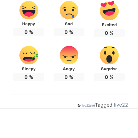
Happy
Sad
Excited
0
%
0
%
0
%
Sleepy
Angry
Surprise
0
%
0
%
0
%
Tagged
live22
live22slot