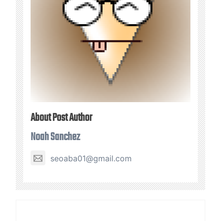
About Post Author
Noah Sanchez
seoaba01@gmail.com