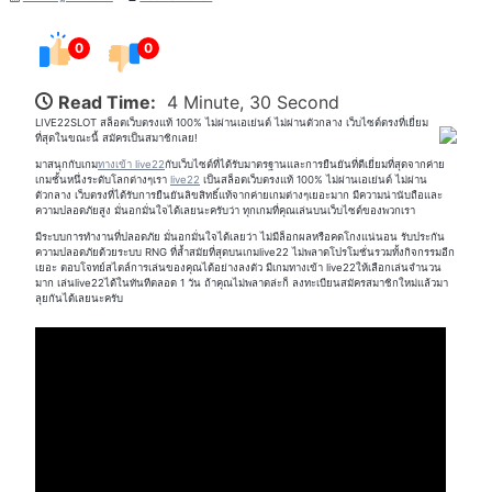
0
0
Read Time:
4 Minute, 30 Second
LIVE22SLOT สล็อตเว็บตรงแท้ 100% ไม่ผ่านเอเย่นต์ ไม่ผ่านตัวกลาง เว็บไซต์ตรงที่เยี่ยม
ที่สุดในขณะนี้ สมัครเป็นสมาชิกเลย!
มาสนุกกับเกม
ทางเข้า live22
กับเว็บไซต์ที่ได้รับมาตรฐานและการยืนยันที่ดีเยี่ยมที่สุดจากค่าย
เกมชั้นหนึ่งระดับโลกต่างๆเรา
live22
เป็นสล็อตเว็บตรงแท้ 100% ไม่ผ่านเอเย่นต์ ไม่ผ่าน
ตัวกลาง เว็บตรงที่ได้รับการยืนยันลิขสิทธิ์แท้จากค่ายเกมต่างๆเยอะมาก มีความน่านับถือและ
ความปลอดภัยสูง มั่นอกมั่นใจได้เลยนะครับว่า ทุกเกมที่คุณเล่นบนเว็บไซต์ของพวกเรา
มีระบบการทำงานที่ปลอดภัย มั่นอกมั่นใจได้เลยว่า ไม่มีล็อกผลหรือคดโกงแน่นอน รับประกัน
ความปลอดภัยด้วยระบบ RNG ที่ล้ำสมัยที่สุดบนเกมlive22 ไม่พลาดโปรโมชั่นรวมทั้งกิจกรรมอีก
เยอะ ตอบโจทย์สไตล์การเล่นของคุณได้อย่างลงตัว มีเกมทางเข้า live22ให้เลือกเล่นจำนวน
มาก เล่นlive22ได้ในทันทีตลอด 1 วัน ถ้าคุณไม่พลาดล่ะก็ ลงทะเบียนสมัครสมาชิกใหม่แล้วมา
ลุยกันได้เลยนะครับ