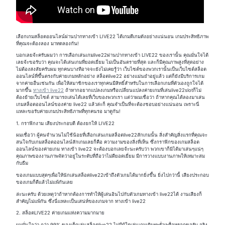
เลือกเกมสล็อตออนไลน์ผ่านปากทางเข้า LIVE22 ได้เกมดีเกมดังอย่างแน่นอน เกมประสิทธิภาพ
ที่คุณจะต้องลอง มาทดลองกัน!
บอกเลยจ้ะครับผมว่า การเลือกเล่นเกมlive22ผ่านปากทางเข้า LIVE22 ของเรานั้น คุณมั่นใจได้
เลยจ้ะขอรับว่า คุณจะได้เล่นเกมที่ยอดเยี่ยม ไม่เป็นอันตรายที่สุด และก็มีคุณภาพสูงที่สุดอย่าง
ไม่ต้องสงสัยครับผม ทุกคนบางทีอาจจะยังไม่เคยรู้ว่า เว็บไซต์ของพวกเรานั้นเป็นเว็บไซต์สล็อต
ออนไลน์ที่ขึ้นตรงกับค่ายเกมหลักอย่าง สล็อตlive22 อย่างแม่นยำอยู่แล้ว แต่ก็ยังมีบริการเกม
จากค่ายอื่นเช่นกัน เพื่อให้สมาชิกของเราทุกคนมีสิทธิ์สำหรับในการเลือกเกมที่ตัวเองถูกใจได้
มากขึ้น
ทางเข้า live22
ถ้าหากอยากแปลงเกมหรือเปลี่ยนแปลงค่ายเกมที่เล่นlive22slotก็ไม่
ต้องย้ายเว็บไซต์ สามารถเล่นได้เลยที่เว็บของพวกเรา แต่ว่าผมเชื่อว่า ถ้าหากคุณได้ลองมาเล่น
เกมสล็อตออนไลน์ของค่าย live22 แล้วล่ะก็ คุณจำเป็นที่จะต้องชอบอย่างแน่นอน เพราะนี่
แหละขอรับค่ายเกมประสิทธิภาพที่ทุกคนรอ มาดูกัน!
1. กราฟิกงาม เสียงประกอบดี ต้องยกให้ LIVE22
ผมเชื่อว่า ผู้คนจำนวนไม่ใช้น้อยที่เลือกเล่นเกมสล็อตlive22สักเกมนั้น สิ่งสำคัญสิ่งแรกที่คุณจะ
สนใจกับเกมสล็อตออนไลน์สักเกมเลยก็คือ ความงามของสิ่งที่เห็น ซึ่งกราฟิกของเกมสล็อต
ออนไลน์ของค่ายเกม ทางเข้า live22 จะต้องบอกเลยจ้ะนะครับว่า พวกเขาก็มิได้มาเล่นๆแน่ๆ
คุณภาพของงานภาพจัดว่าอยู่ในระดับที่ถือว่าไม่ดียอดเยี่ยม มีการวางแบบงานภาพให้เหมาะสม
กับธีม
ของเกมแบบสุดๆเพื่อให้นักเล่นสล็อตlive22เข้าถึงตัวเกมได้มากยิ่งขึ้น ยิ่งไปกว่านี้ เสียงประกอบ
ของเกมก็ดีแล้วไม่แพ้กันเลย
ล่ะนะครับ ด้วยเหตุว่าถ้าหากต้องการทำให้ผู้เล่นอินไปกับตัวเกมทางเข้า live22ได้ งานเสียงก็
สำคัญไม่แพ้กัน ซึ่งนี่แหละเป็นเสน่ห์ของเกมจาก ทางเข้า live22
2. สล็อตLIVE22 ค่ายเกมแห่งความมากมาย
ผมมั่นใจว่า กว่า 99% ของเด็กเล่นสล็อตlive22 ไม่มีผู้ใดเล่นเกมเดิมๆพร่ำเพรื่อหรอกขอรับ จริง