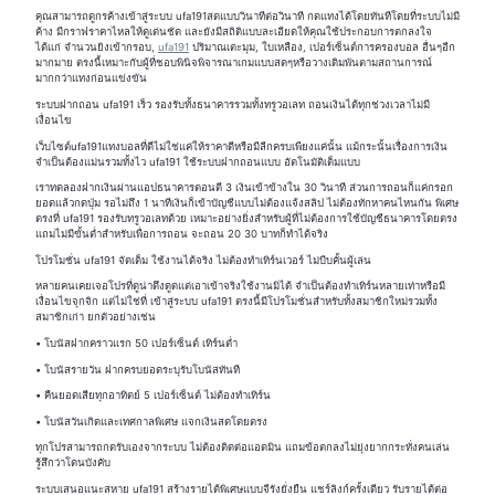
คุณสามารถดูกรค้างเข้าสู่ระบบ ufa191สดแบบวินาทีต่อวินาที กดแทงได้โดยทันทีโดยที่ระบบไม่มี
ค้าง มีกราฟราคาไหลให้ดูเด่นชัด และยังมีสถิติแบบละเอียดให้คุณใช้ประกอบการตกลงใจ
ได้แก่ จำนวนยิงเข้ากรอบ,
ufa191
ปริมาณเตะมุม, ใบเหลือง, เปอร์เซ็นต์การครองบอล อื่นๆอีก
มากมาย ตรงนี้เหมาะกับผู้ที่ชอบพินิจพิจารณาเกมแบบสดๆหรือวางเดิมพันตามสถานการณ์
มากกว่าแทงก่อนแข่งขัน
ระบบฝากถอน ufa191 เร็ว รองรับทั้งธนาคารรวมทั้งทรูวอเลท ถอนเงินได้ทุกช่วงเวลาไม่มี
เงื่อนไข
เว็บไซต์ufa191แทงบอลที่ดีไม่ใช่แค่ให้ราคาดีหรือมีลีกครบเพียงแค่นั้น แม้กระนั้นเรื่องการเงิน
จำเป็นต้องแม่นรวมทั้งไว ufa191 ใช้ระบบฝากถอนแบบ อัตโนมัติเต็มแบบ
เราทดลองฝากเงินผ่านแอปธนาคารตอนตี 3 เงินเข้าข้างใน 30 วินาที ส่วนการถอนก็แค่กรอก
ยอดแล้วกดปุ่ม รอไม่ถึง 1 นาทีเงินก็เข้าบัญชีแบบไม่ต้องแจ้งสลิป ไม่ต้องทักหาคนไหนกัน พิเศษ
ตรงที่ ufa191 รองรับทรูวอเลทด้วย เหมาะอย่างยิ่งสำหรับผู้ที่ไม่ต้องการใช้บัญชีธนาคารโดยตรง
แถมไม่มีขั้นต่ำสำหรับเพื่อการถอน จะถอน 20 30 บาทก็ทำได้จริง
โปรโมชั่น ufa191 จัดเต็ม ใช้งานได้จริง ไม่ต้องทำเทิร์นเวอร์ ไม่บีบคั้นผู้เล่น
หลายคนเคยเจอโปรที่ดูน่าดึงดูดแต่เอาเข้าจริงใช้งานมิได้ จำเป็นต้องทำเทิร์นหลายเท่าหรือมี
เงื่อนไขจุกจิก แต่ไม่ใช่ที่ เข้าสู่ระบบ ufa191 ตรงนี้มีโปรโมชั่นสำหรับทั้งสมาชิกใหม่รวมทั้ง
สมาชิกเก่า ยกตัวอย่างเช่น
• โบนัสฝากคราวแรก 50 เปอร์เซ็นต์ เทิร์นต่ำ
• โบนัสรายวัน ฝากครบยอดระบุรับโบนัสทันที
• คืนยอดเสียทุกอาทิตย์ 5 เปอร์เซ็นต์ ไม่ต้องทำเทิร์น
• โบนัสวันเกิดและเทศกาลพิเศษ แจกเงินสดโดยตรง
ทุกโปรสามารถกดรับเองจากระบบ ไม่ต้องติดต่อแอดมิน แถมข้อตกลงไม่ยุ่งยากกระทั่งคนเล่น
รู้สึกว่าโดนบังคับ
ระบบเสนอแนะสหาย ufa191 สร้างรายได้พิเศษแบบจีรังยั่งยืน แชร์ลิงก์ครั้งเดียว รับรายได้ต่อ