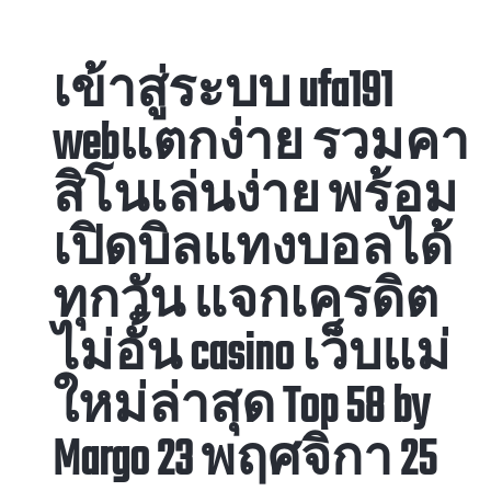
เข้าสู่ระบบ ufa191
webแตกง่าย รวมคา
สิโนเล่นง่าย พร้อม
เปิดบิลแทงบอลได้
ทุกวัน แจกเครดิต
ไม่อั้น casino เว็บแม่
ใหม่ล่าสุด Top 58 by
Margo 23 พฤศจิกา 25