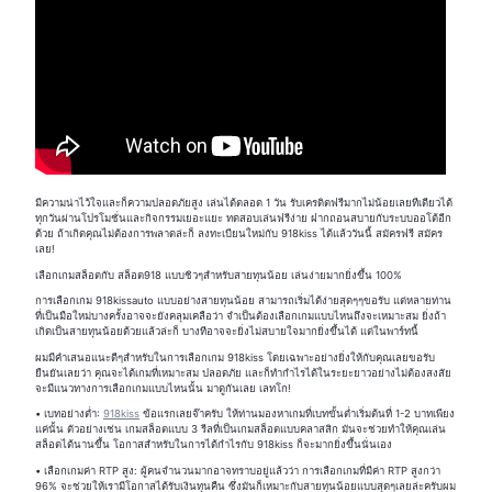
มีความน่าไว้ใจและก็ความปลอดภัยสูง เล่นได้ตลอด 1 วัน รับเครดิตฟรีมากไม่น้อยเลยทีเดียวได้
ทุกวันผ่านโปรโมชั่นและกิจกรรมเยอะแยะ ทดสอบเล่นฟรีง่าย ฝากถอนสบายกับระบบออโต้อีก
ด้วย ถ้าเกิดคุณไม่ต้องการพลาดล่ะก็ ลงทะเบียนใหม่กับ 918kiss ได้แล้ววันนี้ สมัครฟรี สมัคร
เลย!
เลือกเกมสล็อตกับ สล็อต918 แบบชิวๆสำหรับสายทุนน้อย เล่นง่ายมากยิ่งขึ้น 100%
การเลือกเกม 918kissauto แบบอย่างสายทุนน้อย สามารถเริ่มได้ง่ายสุดๆๆขอรับ แต่หลายท่าน
ที่เป็นมือใหม่บางครั้งอาจจะยังคลุมเคลือว่า จำเป็นต้องเลือกเกมแบบไหนถึงจะเหมาะสม ยิ่งถ้า
เกิดเป็นสายทุนน้อยด้วยแล้วล่ะก็ บางทีอาจจะยิ่งไม่สบายใจมากยิ่งขึ้นได้ แต่ในพาร์ทนี้
ผมมีคำเสนอแนะดีๆสำหรับในการเลือกเกม 918kiss โดยเฉพาะอย่างยิ่งให้กับคุณเลยขอรับ
ยืนยันเลยว่า คุณจะได้เกมที่เหมาะสม ปลอดภัย และก็ทำกำไรได้ในระยะยาวอย่างไม่ต้องสงสัย
จะมีแนวทางการเลือกเกมแบบไหนนั้น มาดูกันเลย เลทโก!
• เบทอย่างต่ำ:
918kiss
ข้อแรกเลยจ๊าครับ ให้ท่านมองหาเกมที่เบทขั้นต่ำเริ่มต้นที่ 1-2 บาทเพียง
แค่นั้น ตัวอย่างเช่น เกมสล็อตแบบ 3 รีลที่เป็นเกมสล็อตแบบคลาสสิก มันจะช่วยทำให้คุณเล่น
สล็อตได้นานขึ้น โอกาสสำหรับในการได้กำไรกับ 918kiss ก็จะมากยิ่งขึ้นนั่นเอง
• เลือกเกมค่า RTP สูง: ผู้คนจำนวนมากอาจทราบอยู่แล้วว่า การเลือกเกมที่มีค่า RTP สูงกว่า
96% จะช่วยให้เรามีโอกาสได้รับเงินทุนคืน ซึ่งมันก็เหมาะกับสายทุนน้อยแบบสุดๆเลยล่ะครับผม