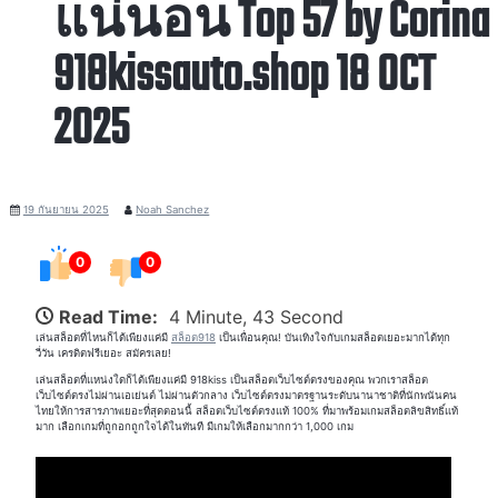
แน่นอน Top 57 by Corina
918kissauto.shop 18 OCT
2025
19 กันยายน 2025
Noah Sanchez
0
0
Read Time:
4 Minute, 43 Second
เล่นสล็อตที่ไหนก็ได้เพียงแค่มี
สล็อต918
เป็นเพื่อนคุณ! บันเทิงใจกับเกมสล็อตเยอะมากได้ทุก
วี่วัน เครดิตฟรีเยอะ สมัครเลย!
เล่นสล็อตที่แหน่งใดก็ได้เพียงแค่มี 918kiss เป็นสล็อตเว็บไซต์ตรงของคุณ พวกเราสล็อต
เว็บไซต์ตรงไม่ผ่านเอเย่นต์ ไม่ผ่านตัวกลาง เว็บไซต์ตรงมาตรฐานระดับนานาชาติที่นักพนันคน
ไทยให้การสารภาพเยอะที่สุดตอนนี้ สล็อตเว็บไซต์ตรงแท้ 100% ที่มาพร้อมเกมสล็อตลิขสิทธิ์แท้
มาก เลือกเกมที่ถูกอกถูกใจได้ในทันที มีเกมให้เลือกมากกว่า 1,000 เกม