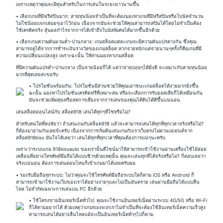
เพราะเหตุว่าคุณจะมีทุนสำหรับในการเล่นในระยะยาวนานขึ้น
• เลือกเกมที่มีฟรีสปินมาก: สายทุนน้อยจำเป็นที่จะต้องมองหาเกมที่มีฟรีสปินหรือโบนัสจำนวน
ไม่ใช่น้อยแจกเสมอๆเอาไว้ก่อน เนื่องจากมันจะช่วยให้คุณสามารถสปินได้โดยไม่จำเป็นต้อง
ใช้เครดิตจริง ลุ้นผลกำไรจากการได้เข้าถึงโบนัสพิเศษได้มากขึ้นอีกด้วย
• เลือกเกมความผันผวนต่ำ-ปานกลาง: เกมสล็อตแต่ละเกมจะมีความผันแปรต่างกัน ซึ่งคุณ
สามารถดูได้จากการชำระเงินรางวัลของเกมสล็อต หากจ่ายหนักแต่จ่ายนานๆครั้งก็คือเกมที่มี
ความเปลี่ยนแปลงสูง เพราะฉะนั้น ให้ท่านมองหาเกมสล็อต
ที่มีความผันแปรต่ำ-ปานกลาง เป็นจ่ายน้อยก็ได้ แต่ว่าจ่ายบ่อยๆได้ยิ่งดี จะเหมาะกับสายทุนน้อย
มากที่สุดเลยล่ะขอรับ
• โปรโมชั่นพร้อมกัน: โปรโมชั่นมีส่วนช่วยให้คุณเอาชนะเกมสล็อตได้ง่ายมากยิ่งขึ้น
ฉะนั้น มองหาโปรโมชั่นเครดิตฟรีที่เหมาะสม หรือจะเลือกการรับยอดเสียก็ได้เหมือนกัน
มันจะช่วยเพิ่มทุนหรือลดการเสี่ยงจากการเล่นของคุณได้ดิบได้ดีขึ้นแน่นอน
เล่นสล็อตออนไลน์กับ สล็อต918 เล่นได้ทุกๆที่ใช่หรือไม่?
สำหรับคนใดที่สงสัยว่า ถ้าเล่นเกมกับสล็อต918 แล้วจะสามารถเล่นได้ทุกที่ทุกเวลาจริงหรือไม่?
ก็ต้องมาอ่านกันเลยจ้ะครับ เนื่องจากการเริ่มต้นเล่นเกมกับเราเว็บตรงไม่ผ่านเอเย่นต์จาก
สล็อต918kiss มั่นใจได้เลยว่า เล่นได้ทุกที่ทุกเวลาที่คุณต้องการแน่ๆนะครับ
เพราะว่าระบบเกม 918kissauto ของเรานั้นดีไซน์มาให้สามารถเข้าใช้งานผ่านเครื่องใช้ไม้สอย
เคลื่อนที่อย่างโทรศัพท์มือถือได้แบบชิวๆด้วยเหตุนั้น คุณจะเล่นทุกที่ได้จริงหรือไม่? ก็ตอบเลยว่า
จริงแน่นอน ต้องการเล่นตอนไหนก็เข้าเกมมาได้เลยครับผม
• รองรับมือถือทุกระบบ: ไม่ว่าคุณจะใช้โทรศัพท์มือถือระบบใดก็ตาม iOS หรือ Android ก็
สามารถเข้ามาใช้งานเว็บของเราได้อย่างง่ายๆและไม่เป็นอันตราย เล่นผ่านมือถือได้แบบลื่น
ไหล ไม่จำกัดเฉพาะการเล่นบน PC อีกด้วย
• ใช้โครงข่ายอินเทอร์เน็ตทั่วไป: คุณจะใช้งานอินเทอร์เน็ตผ่านระบบ 4G/5G หรือ Wi-Fi
ก็ได้ตามอยากได้ ด้วยเหตุว่าเกมของพวกเราไม่จำเป็นที่จะต้องใช้อินเทอร์เน็ตความเร็วสูง
สามารถเล่นได้อย่างลื่นไหลแม้จะเป็นอินเทอร์เน็ตทั่วๆไปก็ตาม