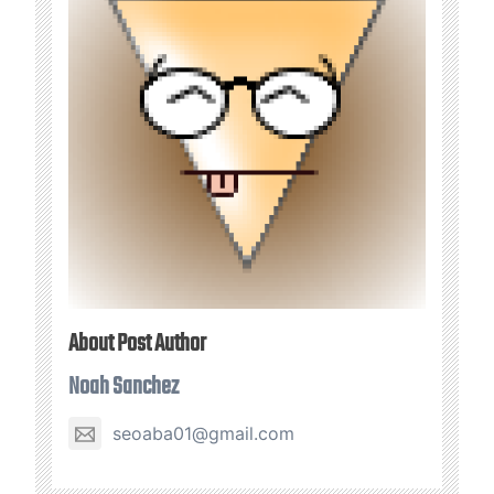
About Post Author
Noah Sanchez
seoaba01@gmail.com