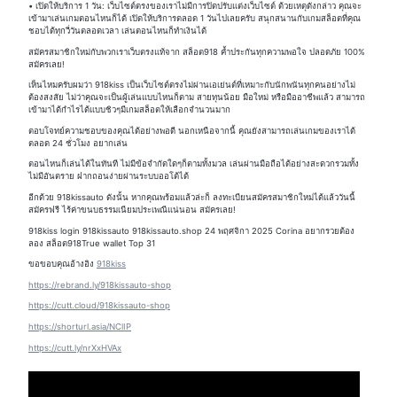
• เปิดให้บริการ 1 วัน: เว็บไซต์ตรงของเราไม่มีการปิดปรับแต่งเว็บไซต์ ด้วยเหตุดังกล่าว คุณจะ
เข้ามาเล่นเกมตอนไหนก็ได้ เปิดให้บริการตลอด 1 วันไปเลยครับ สนุกสนานกับเกมสล็อตที่คุณ
ชอบได้ทุกวี่วันตลอดเวลา เล่นตอนไหนก็ทำเงินได้
สมัครสมาชิกใหม่กับพวกเราเว็บตรงแท้จาก สล็อต918 ค้ำประกันทุกความพอใจ ปลอดภัย 100%
สมัครเลย!
เห็นไหมครับผมว่า 918kiss เป็นเว็บไซต์ตรงไม่ผ่านเอเย่นต์ที่เหมาะกับนักพนันทุกคนอย่างไม่
ต้องสงสัย ไม่ว่าคุณจะเป็นผู้เล่นแบบไหนก็ตาม สายทุนน้อย มือใหม่ หรือมืออาชีพแล้ว สามารถ
เข้ามาได้กำไรได้แบบชิวๆมีเกมสล็อตให้เลือกจำนวนมาก
ตอบโจทย์ความชอบของคุณได้อย่างพอดี นอกเหนือจากนี้ คุณยังสามารถเล่นเกมของเราได้
ตลอด 24 ชั่วโมง อยากเล่น
ตอนไหนก็เล่นได้ในทันที ไม่มีข้อจำกัดใดๆก็ตามทั้งมวล เล่นผ่านมือถือได้อย่างสะดวกรวมทั้ง
ไม่มีอันตราย ฝากถอนง่ายผ่านระบบออโต้ได้
อีกด้วย 918kissauto ดังนั้น หากคุณพร้อมแล้วล่ะก็ ลงทะเบียนสมัครสมาชิกใหม่ได้แล้ววันนี้
สมัครฟรี ไร้ค่าขนบธรรมเนียมประเพณีแน่นอน สมัครเลย!
918kiss login 918kissauto 918kissauto.shop 24 พฤศจิกา 2025 Corina อยากรวยต้อง
ลอง สล็อต918True wallet Top 31
ขอขอบคุณอ้างอิง
918kiss
https://rebrand.ly/918kissauto-shop
https://cutt.cloud/918kissauto-shop
https://shorturl.asia/NClIP
https://cutt.ly/nrXxHVAx