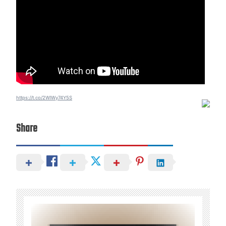
https://t.co/2WlWy74Y5S
Share