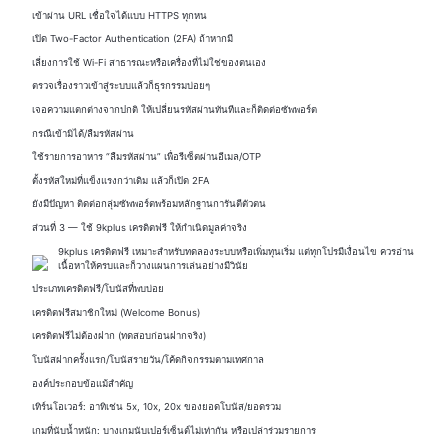
เข้าผ่าน URL เชื่อใจได้แบบ HTTPS ทุกหน
เปิด Two-Factor Authentication (2FA) ถ้าหากมี
เลี่ยงการใช้ Wi-Fi สาธารณะหรือเครื่องที่ไม่ใช่ของตนเอง
ตรวจเรื่องราวเข้าสู่ระบบแล้วก็ธุรกรรมบ่อยๆ
เจอความแตกต่างจากปกติ ให้เปลี่ยนรหัสผ่านทันทีและก็ติดต่อซัพพอร์ต
กรณีเข้ามิได้/ลืมรหัสผ่าน
ใช้รายการอาหาร “ลืมรหัสผ่าน” เพื่อรีเซ็ตผ่านอีเมล/OTP
ตั้งรหัสใหม่ที่แข็งแรงกว่าเดิม แล้วก็เปิด 2FA
ยังมีปัญหา ติดต่อกลุ่มซัพพอร์ตพร้อมหลักฐานการันตีตัวตน
ส่วนที่ 3 — ใช้ 9kplus เครดิตฟรี ให้กำเนิดมูลค่าจริง
9kplus เครดิตฟรี เหมาะสำหรับทดลองระบบหรือเพิ่มทุนเริ่ม แต่ทุกโปรมีเงื่อนไข ควรอ่าน
เนื้อหาให้ครบและก็วางแผนการเล่นอย่างมีวินัย
ประเภทเครดิตฟรี/โบนัสที่พบบ่อย
เครดิตฟรีสมาชิกใหม่ (Welcome Bonus)
เครดิตฟรีไม่ต้องฝาก (ทดสอบก่อนฝากจริง)
โบนัสฝากครั้งแรก/โบนัสรายวัน/โค้ดกิจกรรมตามเทศกาล
องค์ประกอบข้อแม้สำคัญ
เทิร์นโอเวอร์: อาทิเช่น 5x, 10x, 20x ของยอดโบนัส/ยอดรวม
เกมที่นับน้ำหนัก: บางเกมนับเปอร์เซ็นต์ไม่เท่ากัน หรือเปล่าร่วมรายการ