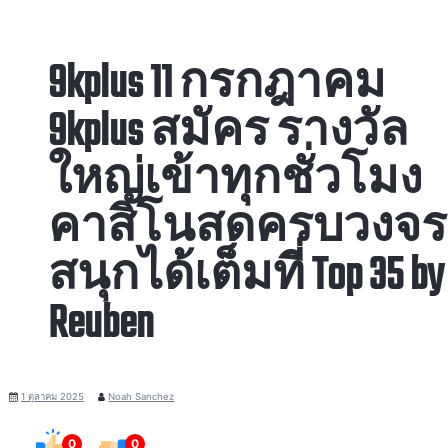
9kplus 11 กรกฎาคม
9kplus สมัคร รางวัล
ใหญ่เข้าทุกชั่วโมง
คาสิโนสดครบวงจร
สนุกได้เต็มที่ Top 35 by
Reuben
1 ตุลาคม 2025
Noah Sanchez
0
0