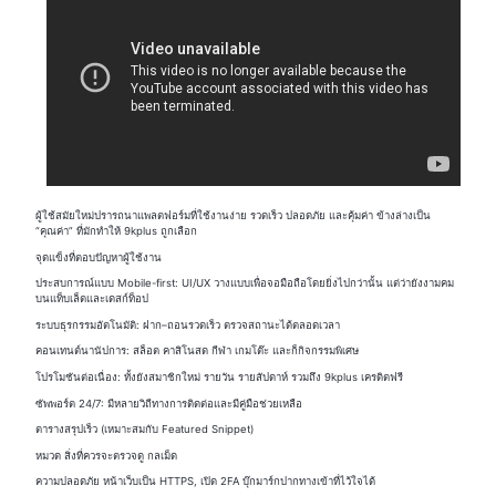
ผู้ใช้สมัยใหม่ปรารถนาแพลตฟอร์มที่ใช้งานง่าย รวดเร็ว ปลอดภัย และคุ้มค่า ข้างล่างเป็น
“คุณค่า” ที่มักทำให้ 9kplus ถูกเลือก
จุดแข็งที่ตอบปัญหาผู้ใช้งาน
ประสบการณ์แบบ Mobile-first: UI/UX วางแบบเพื่อจอมือถือโดยยิ่งไปกว่านั้น แต่ว่ายังงามคม
บนแท็บเล็ตและเดสก์ท็อป
ระบบธุรกรรมอัตโนมัติ: ฝาก–ถอนรวดเร็ว ตรวจสถานะได้ตลอดเวลา
คอนเทนต์นานัปการ: สล็อต คาสิโนสด กีฬา เกมโต๊ะ และก็กิจกรรมพิเศษ
โปรโมชันต่อเนื่อง: ทั้งยังสมาชิกใหม่ รายวัน รายสัปดาห์ รวมถึง 9kplus เครดิตฟรี
ซัพพอร์ต 24/7: มีหลายวิถีทางการติดต่อและมีคู่มือช่วยเหลือ
ตารางสรุปเร็ว (เหมาะสมกับ Featured Snippet)
หมวด สิ่งที่ควรจะตรวจดู กลเม็ด
ความปลอดภัย หน้าเว็บเป็น HTTPS, เปิด 2FA บุ๊กมาร์กปากทางเข้าที่ไว้ใจได้