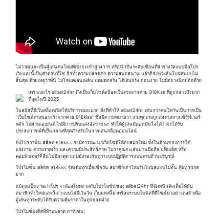
ไม่ว่าคุณจะเป็นผู้เล่นคนใหม่ที่เพิ่งจะเข้าสู่วงการ หรือนักปั่นระดับเซียนที่ล่ารางวัลแบบมือโปร
เว็บแห่งนี้เป็นคำตอบที่ใช่ อีกทั้งความปลอดภัย ความสนุกสนาน แล้วก็จังหวะลุ้นโบนัสแบบไม่
สิ้นสุด ด้วยเหตุว่าที่นี่ ไม่ใช่แค่เล่นเพลิน แต่แตกจริง ได้เงินจริง ถอนง่าย ไม่มีอย่างน้อยอีกด้วย
เพราะอะไร allbet24hr ถึงเป็นเว็บไซต์สล็อตเว็บตรงจากค่าย 918kiss ที่ถูกกล่าวถึงมาก
ที่สุดในปี 2025
ในสมัยที่มีเว็บสล็อตเปิดให้บริการเยอะมาก สิ่งที่ทำให้ allbet24hr เด่นกว่าคนใดกันเป็นการเป็น
“เว็บไซต์ตรงของจริงจากค่าย 918kiss” ซึ่งมีความหมายว่า เกมทุกเกมถูกส่งตรงจากเซิร์ฟเวอร์
หลัก ไม่ผ่านเอเย่นต์ ไม่มีการปรับแต่งอัตราชนะ ทำให้ผู้เล่นมั่นอกมั่นใจได้ว่าจะได้รับ
ประสบการณ์ที่เป็นกลางที่สุดสำหรับในการเล่นสล็อตออนไลน์
ยิ่งไปกว่านั้น สล็อต 918kiss ยังมีการพัฒนาเว็บไซต์ให้กับสมัยใหม่ ทั้งในด้านของการใช้
แรงงาน ความรวดเร็ว และความมีประสิทธิภาพ ไม่ว่าคุณจะเล่นผ่านมือถือ แท็บเล็ต หรือ
คอมพิวเตอร์ก็ลื่นไม่มีสะดุด แถมยังรองรับทุกระบบปฏิบัติการแบบครบถ้วนบริบูรณ์
โปรโมชั่น สล็อต 918kiss จัดเต็มทุกเมื่อเชื่อวัน สมาชิกเก่าใหม่รับโบนัสแบบไม่อั้น คุ้มทุกยอด
ฝาก
แม้คุณเป็นสายล่าโปร จะต้องไม่พลาดกับโปรโมชั่นของ allbet24hr ที่จัดหนักจัดเต็มให้กับ
สมาชิกทั้งใหม่และก็เก่าแบบไม่มีเว้นวัน เว็บแห่งนี้มาพร้อมระบบโบนัสที่ดีไซน์มาอย่างลงตัวเพื่อ
ผู้เล่นทุกระดับได้รับความคุ้มราคาในทุกยอดฝาก
โปรโมชั่นเด็ดที่ห้ามพลาด อาทิเช่น: