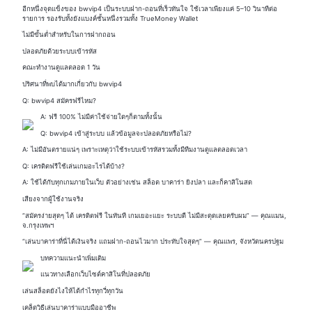
อีกหนึ่งจุดแข็งของ bwvip4 เป็นระบบฝาก-ถอนที่เร็วทันใจ ใช้เวลาเพียงแค่ 5–10 วินาทีต่อ
รายการ รองรับทั้งยังแบงค์ชั้นหนึ่งรวมทั้ง TrueMoney Wallet
ไม่มีขั้นต่ำสำหรับในการฝากถอน
ปลอดภัยด้วยระบบเข้ารหัส
คณะทำงานดูแลตลอด 1 วัน
ปริศนาที่พบได้มากเกี่ยวกับ bwvip4
Q: bwvip4 สมัครฟรีไหม?
A: ฟรี 100% ไม่มีค่าใช้จ่ายใดๆก็ตามทั้งนั้น
Q: bwvip4 เข้าสู่ระบบ แล้วข้อมูลจะปลอดภัยหรือไม่?
A: ไม่มีอันตรายแน่ๆ เพราะเหตุว่าใช้ระบบเข้ารหัสรวมทั้งมีทีมงานดูแลตลอดเวลา
Q: เครดิตฟรีใช้เล่นเกมอะไรได้บ้าง?
A: ใช้ได้กับทุกเกมภายในเว็บ ตัวอย่างเช่น สล็อต บาคาร่า ยิงปลา และก็คาสิโนสด
เสียงจากผู้ใช้งานจริง
“สมัครง่ายสุดๆ ได้ เครดิตฟรี ในทันที เกมเยอะแยะ ระบบดี ไม่มีสะดุดเลยครับผม” — คุณแมน,
จ.กรุงเทพฯ
“เล่นบาคาร่าที่นี่ได้เงินจริง แถมฝาก-ถอนไวมาก ประทับใจสุดๆ” — คุณแพร, จังหวัดนครปฐม
บทความแนะนำเพิ่มเติม
แนวทางเลือกเว็บไซต์คาสิโนที่ปลอดภัย
เล่นสล็อตยังไงให้ได้กำไรทุกวี่ทุกวัน
เคล็ดวิธีเล่นบาคาร่าแบบมืออาชีพ