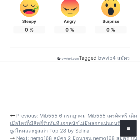
Sleepy
Angry
Surprise
0
%
0
%
0
%
Tagged
bwvip4 สมัคร
bwvip4.com
แนะแนว
Previous:
Mib555 6 กรกฎาคม Mib555 เครดิตฟรี เติม
เรื่อง
เมื่อไหร่ก็มีสิทธิ์รับทันทีแจกหนักไม่มีหลอกแน่นอนรับได้ทั้ง

ยูสใหม่และยูสเก่า Top 28 by Selina
Next:
nemo168 สมัคร 2 มิถุนายน nemo168 สมัคร ปั่น