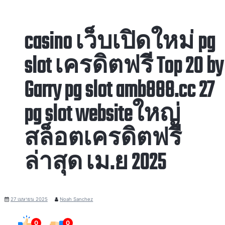
casino เว็บเปิดใหม่ pg
slot เครดิตฟรี Top 20 by
Garry pg slot amb888.cc 27
pg slot websiteใหญ่
สล็อตเครดิตฟรี
ล่าสุด เม.ย 2025
27 เมษายน 2025
Noah Sanchez
0
0