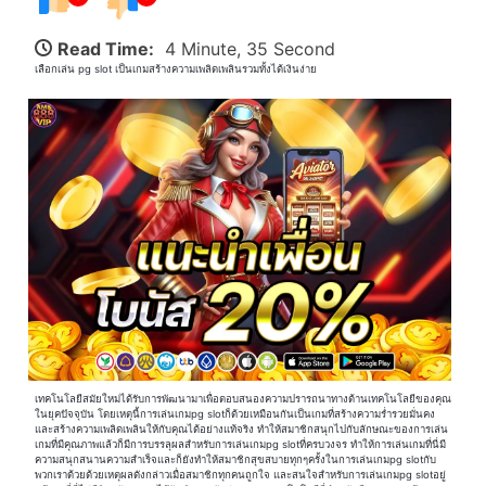
Read Time:
4 Minute, 35 Second
เลือกเล่น pg slot เป็นเกมสร้างความเพลิดเพลินรวมทั้งได้เงินง่าย
เทคโนโลยีสมัยใหม่ได้รับการพัฒนามาเพื่อตอบสนองความปรารถนาทางด้านเทคโนโลยีของคุณ
ในยุคปัจจุบัน โดยเหตุนี้การเล่นเกมpg slotก็ด้วยเหมือนกันเป็นเกมที่สร้างความร่ำรวยมั่นคง
และสร้างความเพลิดเพลินให้กับคุณได้อย่างแท้จริง ทำให้สมาชิกสนุกไปกับลักษณะของการเล่น
เกมที่มีคุณภาพแล้วก็มีการบรรลุผลสำหรับการเล่นเกมpg slotที่ครบวงจร ทำให้การเล่นเกมที่นี่มี
ความสนุกสนานความสำเร็จและก็ยังทำให้สมาชิกสุขสบายทุกๆครั้งในการเล่นเกมpg slotกับ
พวกเราด้วยด้วยเหตุผลดังกล่าวเมื่อสมาชิกทุกคนถูกใจ และสนใจสำหรับการเล่นเกมpg slotอยู่