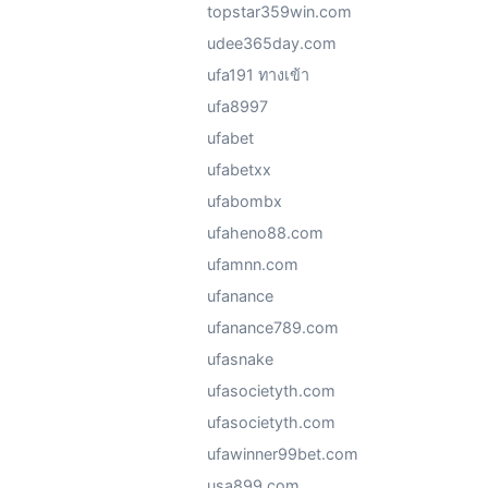
topstar359win.com
udee365day.com
ufa191 ทางเข้า
ufa8997
ufabet
ufabetxx
ufabombx
ufaheno88.com
ufamnn.com
ufanance
ufanance789.com
ufasnake
ufasocietyth.com
ufasocietyth.com
ufawinner99bet.com
usa899.com