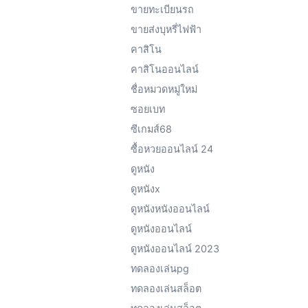
ขายทะเบียนรถ
ขายส่งบุหรี่ไฟฟ้า
คาสิโน
คาสิโนออนไลน์
ชื่อหมวดหมู่ใหม่
ซอยเบท
ซีเกมส์68
ซื้อหวยออนไลน์ 24
ดูหนัง
ดูหนังx
ดูหนังหนังออนไลน์
ดูหนังออนไลน์
ดูหนังออนไลน์ 2023
ทดลองเล่นpg
ทดลองเล่นสล็อต