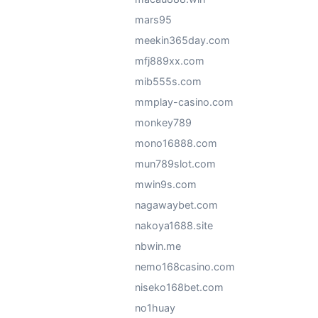
mars95
meekin365day.com
mfj889xx.com
mib555s.com
mmplay-casino.com
monkey789
mono16888.com
mun789slot.com
mwin9s.com
nagawaybet.com
nakoya1688.site
nbwin.me
nemo168casino.com
niseko168bet.com
no1huay