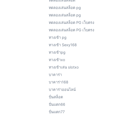
ทดลองเล่นสล็อต
ทดลองเล่นสล็อต pg
ทดลองเล่นสล็อต pg
ทดลองเล่นสล็อต PG เว็บตรง
ทดลองเล่นสล็อต PG เว็บตรง
ทางเข้า pg
ทางเข้า Sexy168
ทางเข้าpg
ทางเข้าxo
ทางเข้าเล่น slotxo
บาคาร่า
บาคาร่า168
บาคาร่าออนไลน์
ปั่นสล็อต
ปั่นแตก66
ปั่นแตก77