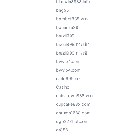
bluewin8888.info
bng55
bombet888.win
bonanza99
brazil999
brazil999 ทางเข้า
brazil999 ทางเข้า
bwvip4.com
bwvip4.com
carlo999.net
Casino
chinatown888.win
cupcake88x.com
daruma1688.com
dgb222hot.com
dr888