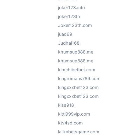
joker123auto
joker123th
Joker123th.com
juad69
Judhai168
khumsup888.me
khumsup888.me
kimchibetbet.com
kingromans789.com
kingxxxbet123.com
kingxxxbet123.com
kiss918
kitti999vip.com
ktv4sd.com
lalikabetsgame.com