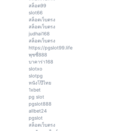
สล็อต99
slot66
สล็อตเว็บตรง
สล็อตเว็บตรง
judhai168
สล็อตเว็บตรง
https://pgslot99.life
พุซซี่888
บาคาร่า168
slotxo
slotpg
หนังโป๊ไทย
1xbet
pg slot
pgslot888
allbet24
pgslot
สล็อตเว็บตรง