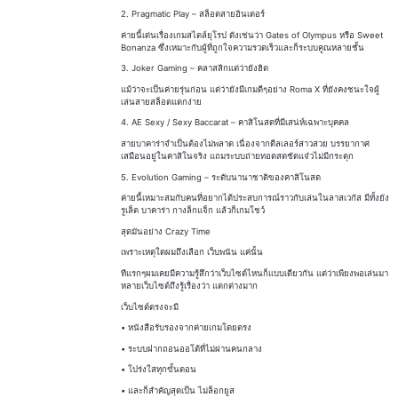
2. Pragmatic Play – สล็อตสายอินเตอร์
ค่ายนี้เด่นเรื่องเกมสไตล์ยุโรป ดังเช่นว่า Gates of Olympus หรือ Sweet
Bonanza ซึ่งเหมาะกับผู้ที่ถูกใจความรวดเร็วและก็ระบบคูณหลายชั้น
3. Joker Gaming – คลาสสิกแต่ว่ายังฮิต
แม้ว่าจะเป็นค่ายรุ่นก่อน แต่ว่ายังมีเกมดีๆอย่าง Roma X ที่ยังคงชนะใจผู้
เล่นสายสล็อตแตกง่าย
4. AE Sexy / Sexy Baccarat – คาสิโนสดที่มีเสน่ห์เฉพาะบุคคล
สายบาคาร่าจำเป็นต้องไม่พลาด เนื่องจากดีลเลอร์สาวสวย บรรยากาศ
เสมือนอยู่ในคาสิโนจริง แถมระบบถ่ายทอดสดชัดแจ๋วไม่มีกระตุก
5. Evolution Gaming – ระดับนานาชาติของคาสิโนสด
ค่ายนี้เหมาะสมกับคนที่อยากได้ประสบการณ์ราวกับเล่นในลาสเวกัส มีทั้งยัง
รูเล็ต บาคาร่า กางล็กแจ็ก แล้วก็เกมโชว์
สุดมันอย่าง Crazy Time
เพราะเหตุใดผมถึงเลือก เว็บพนัน แค่นั้น
ทีแรกๆผมเคยมีความรู้สึกว่าเว็บไซต์ไหนก็แบบเดียวกัน แต่ว่าเพียงพอเล่นมา
หลายเว็บไซต์ถึงรู้เรื่องว่า แตกต่างมาก
เว็บไซต์ตรงจะมี
• หนังสือรับรองจากค่ายเกมโดยตรง
• ระบบฝากถอนออโต้ที่ไม่ผ่านคนกลาง
• โปร่งใสทุกขั้นตอน
• และก็สำคัญสุดเป็น ไม่ล็อกยูส