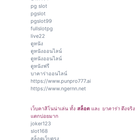
pg slot
pgslot
pgslot99
fullslotpg
live22
ดูหนัง
ดูหนังออนไลน์
ดูหนังออนไลน์
ดูหนังฟรี
บาคาร่าออนไลน์
https://www.punpro777.ai
https://www.ngernn.net
เว็บคาสิโนน่าเล่น ทั้ง
สล็อต
และ
บาคาร่า
ตึงจริง
แตกบ่อยมาก
joker123
slot168
สล็อตเว็บตรง