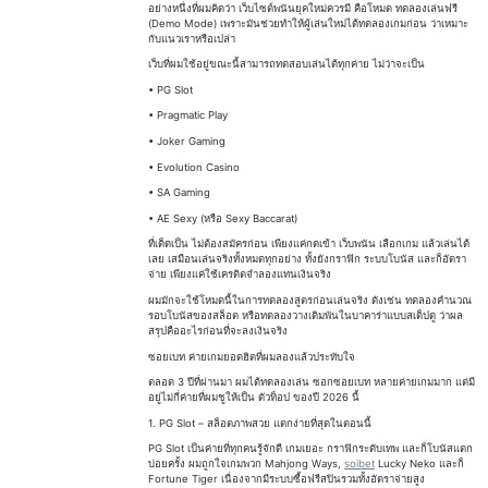
อย่างหนึ่งที่ผมคิดว่า เว็บไซต์พนันยุคใหม่ควรมี คือโหมด ทดลองเล่นฟรี
(Demo Mode) เพราะมันช่วยทำให้ผู้เล่นใหม่ได้ทดลองเกมก่อน ว่าเหมาะ
กับแนวเราหรือเปล่า
เว็บที่ผมใช้อยู่ขณะนี้สามารถทดสอบเล่นได้ทุกค่าย ไม่ว่าจะเป็น
• PG Slot
• Pragmatic Play
• Joker Gaming
• Evolution Casino
• SA Gaming
• AE Sexy (หรือ Sexy Baccarat)
ที่เด็ดเป็น ไม่ต้องสมัครก่อน เพียงแค่กดเข้า เว็บพนัน เลือกเกม แล้วเล่นได้
เลย เสมือนเล่นจริงทั้งหมดทุกอย่าง ทั้งยังกราฟิก ระบบโบนัส และก็อัตรา
จ่าย เพียงแค่ใช้เครดิตจำลองแทนเงินจริง
ผมมักจะใช้โหมดนี้ในการทดลองสูตรก่อนเล่นจริง ดังเช่น ทดลองคำนวณ
รอบโบนัสของสล็อต หรือทดลองวางเดิมพันในบาคาร่าแบบสเต็ปดู ว่าผล
สรุปคืออะไรก่อนที่จะลงเงินจริง
ซอยเบท ค่ายเกมยอดฮิตที่ผมลองแล้วประทับใจ
ตลอด 3 ปีที่ผ่านมา ผมได้ทดลองเล่น ซอกซอยเบท หลายค่ายเกมมาก แต่มี
อยู่ไม่กี่ค่ายที่ผมชูให้เป็น ตัวท็อป ของปี 2026 นี้
1. PG Slot – สล็อตภาพสวย แตกง่ายที่สุดในตอนนี้
PG Slot เป็นค่ายที่ทุกคนรู้จักดี เกมเยอะ กราฟิกระดับเทพ และก็โบนัสแตก
บ่อยครั้ง ผมถูกใจเกมพวก Mahjong Ways,
soibet
Lucky Neko และก็
Fortune Tiger เนื่องจากมีระบบซื้อฟรีสปินรวมทั้งอัตราจ่ายสูง