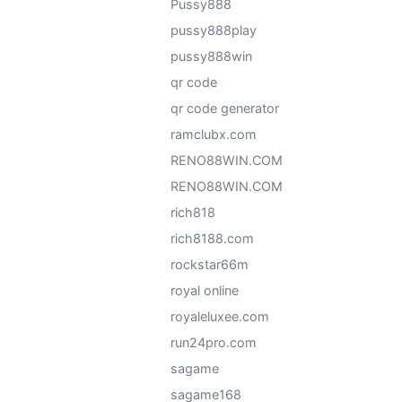
Pussy888
pussy888play
pussy888win
qr code
qr code generator
ramclubx.com
RENO88WIN.COM
RENO88WIN.COM
rich818
rich8188.com
rockstar66m
royal online
royaleluxee.com
run24pro.com
sagame
sagame168