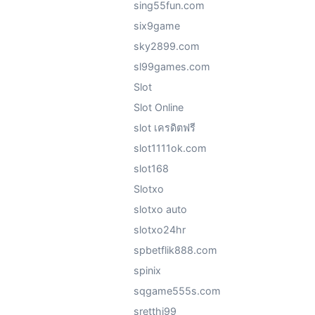
sing55fun.com
six9game
sky2899.com
sl99games.com
Slot
Slot Online
slot เครดิตฟรี
slot1111ok.com
slot168
Slotxo
slotxo auto
slotxo24hr
spbetflik888.com
spinix
sqgame555s.com
sretthi99