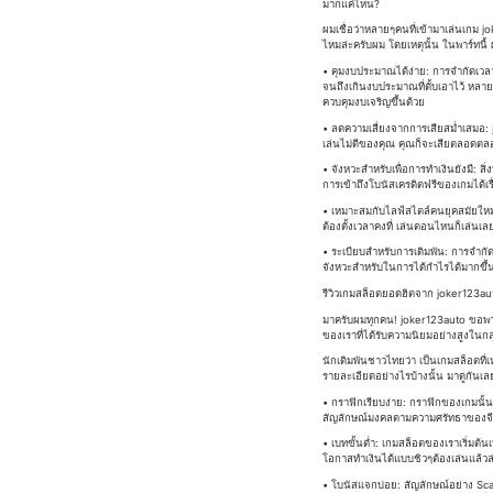
มากแค่ไหน?
ผมเชื่อว่าหลายๆคนที่เข้ามาเล่นเกม 
ไหมล่ะครับผม โดยเหตุนั้น ในพาร์ทน
• คุมงบประมาณได้ง่าย: การจำกัดเวล
จนถึงเกินงบประมาณที่ตั้บเอาไว้ หลา
ควบคุมงบเจริญขึ้นด้วย
• ลดความเสี่ยงจากการเสียสม่ำเสมอ:
เล่นไม่ดีของคุณ คุณก็จะเสียตลอดตลอด
• จังหวะสำหรับเพื่อการทำเงินยังมี: ส
การเข้าถึงโบนัสเครดิตฟรีของเกมได้เร
• เหมาะสมกับไลฟ์สไตล์คนยุคสมัยใหม
ต้องตั้งเวลาคงที่ เล่นตอนไหนก็เล่นเล
• ระเบียบสำหรับการเดิมพัน: การจำกัด
จังหวะสำหรับในการได้กำไรได้มากขึ้น
รีวิวเกมสล็อตยอดฮิตจาก joker123au
มาครับผมทุกคน! joker123auto ขอพา
ของเราที่ได้รับความนิยมอย่างสูงในกลุ
นักเดิมพันชาวไทยว่า เป็นเกมสล็อตที
รายละเอียดอย่างไรบ้างนั้น มาดูกันเล
• กราฟิกเรียบง่าย: กราฟิกของเกมนั้น
สัญลักษณ์มงคลตามความศรัทธาของจี
• เบทขั้นต่ำ: เกมสล็อตของเราเริ่มต้นเ
โอกาสทำเงินได้แบบชิวๆต้องเล่นแล้วล่
• โบนัสแจกบ่อย: สัญลักษณ์อย่าง Sca