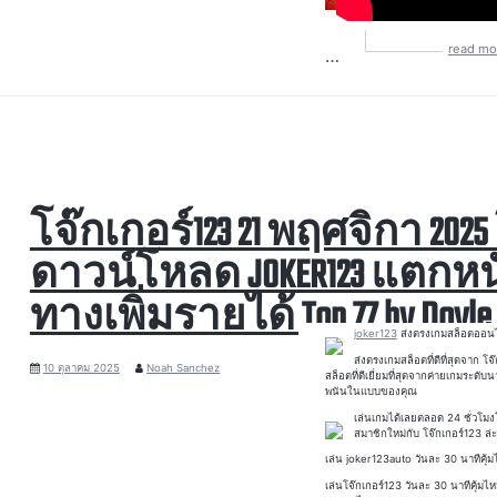
read mo
…
โจ๊กเกอร์123 21 พฤศจิกา 2025
ดาวน์โหลด JOKER123 แตกหนัก
ทางเพิ่มรายได้ Top 77 by Doyle j
joker123
ส่งตรงเกมสล็อตออนไลน์
ส่งตรงเกมสล็อตที่ดีที่สุดจาก 
10 ตุลาคม 2025
Noah Sanchez
สล็อตที่ดีเยี่ยมที่สุดจากค่ายเกมระดั
พนันในแบบของคุณ
เล่นเกมได้เลยตลอด 24 ชั่วโมงโ
สมาชิกใหม่กับ โจ๊กเกอร์123 ล่ะ
เล่น joker123auto วันละ 30 นาทีคุ
เล่นโจ๊กเกอร์123 วันละ 30 นาทีคุ้มไ