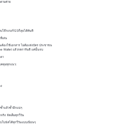
ดตามค่าย
ว็บโจ๊กเกอร์123ก็ลุยได้ทันที
ี่เล่น
็นต้องใช้เอกสาร ไม่ต้องส่งบัตร ประชาชน
e Wallet แล้วกดการันตี แค่นั้นจบ
กตา
อบคลุมทุกแนว:
อง
้ำแล้วซ้ำอีกแน่ๆ
ริง จัดเต็มทุกวี่วัน
รับโบนัสได้ทุกวี่วันแบบเนียนๆ