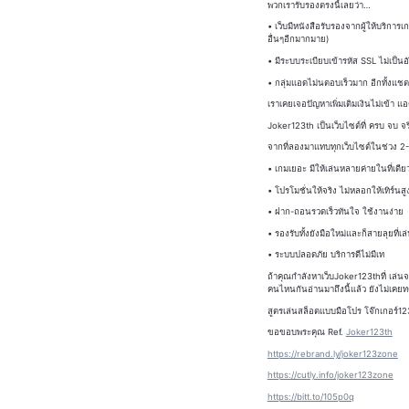
พวกเรารับรองตรงนี้เลยว่า…
• เว็บมีหนังสือรับรองจากผู้ให้บริกา
อื่นๆอีกมากมาย)
• มีระบบระเบียบเข้ารหัส SSL ไม่เป็
• กลุ่มแอดไม่นตอบเร็วมาก อีกทั้งแชตส
เราเคยเจอปัญหาเพิ่มเติมเงินไม่เข้า แ
Joker123th เป็นเว็บไซต์ที่ ครบ จบ จร
จากที่ลองมาแทบทุกเว็บไซต์ในช่วง 2-3 
• เกมเยอะ มีให้เล่นหลายค่ายในที่เดีย
• โปรโมชั่นให้จริง ไม่หลอกให้เทิร์นสู
• ฝาก-ถอนรวดเร็วทันใจ ใช้งานง่าย
• รองรับทั้งยังมือใหม่และก็สายลุยที่
• ระบบปลอดภัย บริการดีไม่มีเท
ถ้าคุณกำลังหาเว็บJoker123thที่ เล่นจ
คนไหนกันอ่านมาถึงนี้แล้ว ยังไม่เคย
สูตรเล่นสล็อตแบบมือโปร โจ๊กเกอร์
ขอขอบพระคุณ Ref.
Joker123th
https://rebrand.ly/joker123zone
https://cutly.info/joker123zone
https://bitt.to/105p0q