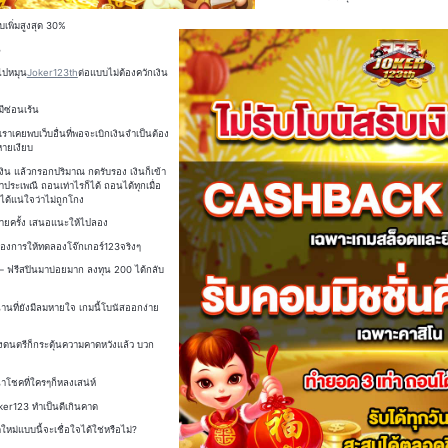
ับเพิ่มสูงสุด 30%
น
าไปหมุน
Joker123th
ต่อแบบไม่ต้องควักเงิน
ีซ่อนเร้น
เราเคยพบเว็บอื่นที่พอจะเบิกเงินจำเป็นต้อง
หายเงียบ
เงิน แล้วกรอกปริมาณ กดรับรอง เงินก็เข้า
่าประเพณี ถอนเท่าไรก็ได้ ถอนได้ทุกเมื่อ
ได้แน่ใจว่าไม่ถูกโกง
ลายครั้ง เสนอแนะให้ไปลอง
ต้องการให้ทดลองโจ๊กเกอร์123จริงๆ
– ฟรีสปินมาบ่อยมาก ลงทุน 200 ได้กลับ
นที่ยังมีลมหายใจ เกมนี้โบนัสออกง่าย
ยงดนตรีก็กระตุ้นความคาดหวังแล้ว บวก
โชคที่ใครๆก็หลงเสน่ห์
er123 ทำเป็นดีเกินคาด
หม่แบบนี้จะเชื่อใจได้ใช่หรือไม่?