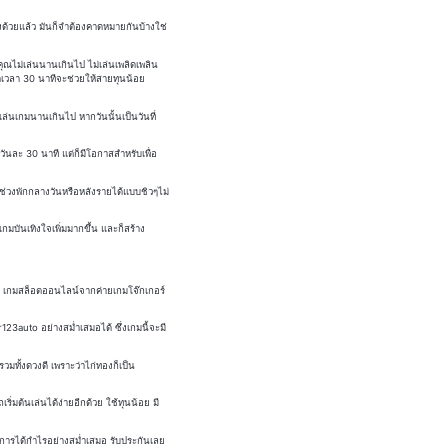
งด้วยแล้ว มันก็จำต้องคาดหมายกันบ้างใช่
ณไม่เล่นนานเกินไป ไม่เล่นเพลิดเพลิน
ัดเวลา 30 นาทีจะช่วยให้สายทุนน้อย
ล่นเกมนานเกินไป หากวันนั้นเป็นวันที่
วันละ 30 นาที แต่ก็มีโอกาสสำหรับเพื่อ
่วงพักกลางวันหรือหลังรายได้แบบชิวๆไม่
มบันเทิงใจเพิ่มมากขึ้น และก็สร้าง
 เกมสล็อตออนไลน์จากค่ายเกมโจ๊กเกอร์
23auto อย่างสม่ำเสมอได้ ซึ่งเกมนี้จะมี
มทั้งดวงดี เพราะว่าไก่ทองก็เป็น
ริ่มต้นเล่นได้ง่ายอีกด้วย ใช้ทุนน้อย มี
บการได้กำไรอย่างสม่ำเสมอ รับประกันเลย