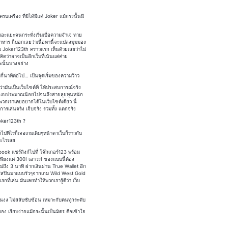
เครื่อง ที่มิได้มีแค่ Joker แม้กระนั้นมี
าเยอะแยะจนกระทั่งเริ่มเบื่อความจำเจ ทาย
อาหาร ก็บอกเลยว่าเนื้อหานี้จะแปลงมุมมอง
Joker123th คราวแรก เห็นด้วยเลยว่าไม่
ิดว่าอาจเป็นอีกเว็บที่เน้นแต่ค่าย
ะนั้นบางอย่าง
่กี่นาทีต่อไป… เป็นจุดเริ่มของความว้าว
่ามันเป็นเว็บไซต์ที่ ให้ประสบการณ์จริง
่คนงบประมาณน้อยไปจนถึงสายลุยทุนหนัก
่พวกเราเคยอยากได้ในเว็บไซต์เดียว นี่
การเล่นจริง เจ็บจริง รวมทั้ง แตกจริง
oker123th ?
เข้าไปทีไรก็เจอเกมเดิมๆหน้าตาเว็บก็ราวกับ
นอะไรเลย
ok แชร์ลิงก์ไปที่ โจ๊กเกอร์123 พร้อม
ียงแค่ 300! เอาวะ! ของแบบนี้ต้อง
ถึง 3 นาที ฝากเงินผ่าน True Wallet อีก
ฟรีสปินมาแบบรัวๆจากเกม Wild West Gold
ที่เล่น มันเลยทำให้พวกเรารู้ดีว่า เว็บ
ึนงง ไม่สลับซับซ้อน เหมาะกับคนทุกระดับ
ง เรียบง่ายแม้กระนั้นเป็นมิตร คือเข้าใจ