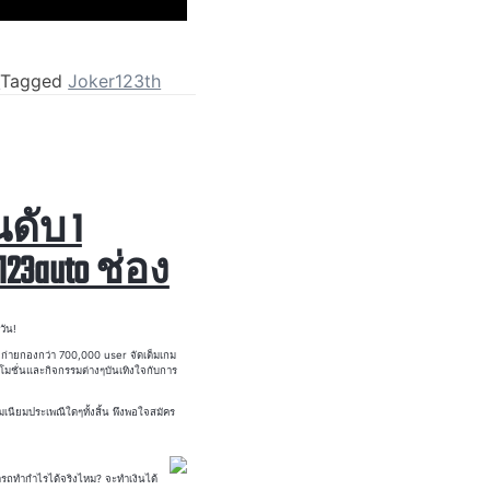
Tagged
Joker123th
3
ดับ 1
3auto ช่อง
วัน!
ายก่ายกองกว่า 700,000 user จัดเต็มเกม
ปรโมชั่นและกิจกรรมต่างๆบันเทิงใจกับการ
มเนียมประเพณีใดๆทั้งสิ้น พึงพอใจสมัคร
มารถทำกำไรได้จริงไหม? จะทำเงินได้