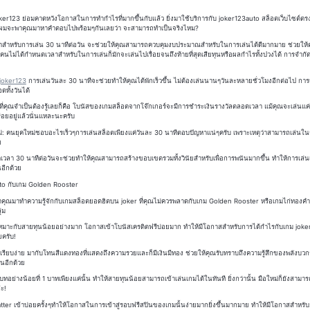
joker123 ย่อมคาดหวังโอกาสในการทำกำไรที่มากขึ้นกับแล้ว ยิ่งมาใช้บริการกับ joker123auto สล็อตเว็บไซต์ตร
ี้ ผมจะพาคุณมาหาคำตอบไปพร้อมๆกันเลยว่า จะสามารถทำเป็นจริงไหม?
าสำหรับการเล่น 30 นาทีต่อวัน จะช่วยให้คุณสามารถควบคุมงบประมาณสำหรับในการเล่นได้ดีมากมาย ช่วยให้คุ
ยคนไม่ได้กำหนดเวลาสำหรับในการเล่นก็มักจะเล่นไปเรื่อยจนถึงท้ายที่สุดเสียทุนหรือผลกำไรทั้งปวงได้ การจำก
joker123
การเล่นวันละ 30 นาทีจะช่วยทำให้คุณได้พักเร็วขึ้น ไม่ต้องเล่นนานๆวันละหลายชั่วโมงอีกต่อไป การเ
ทั้งวันได้
ิ่งที่คุณจำเป็นต้องรู้เลยก็คือ โบนัสของเกมสล็อตจากโจ๊กเกอร์จะมีการชำระเงินรางวัลตลอดเวลา แม้คุณจะเล่นแค่
ื่อยอยู่แล้วนั่นแหละนะครับ
่: คนยุคใหม่ชอบอะไรเร็วๆการเล่นสล็อตเพียงแค่วันละ 30 นาทีตอบปัญหาแน่ๆครับ เพราะเหตุว่าสามารถเล่นในช
ย
เวลา 30 นาทีต่อวันจะช่วยทำให้คุณสามารถสร้างขอบเขตรวมทั้งวินัยสำหรับเพื่อการพนันมากขึ้น ทำให้การเล่นเก
อีกด้วย
to กับเกม Golden Rooster
คุณมาทำความรู้จักกับเกมสล็อตยอดฮิตบน joker ที่คุณไม่ควรพลาดกับเกม Golden Rooster หรือเกมไก่ทองคำ
่ม
่เหมาะกับสายทุนน้อยอย่างมาก โอกาสเข้าโบนัสเครดิตฟรีบ่อยมาก ทำให้มีโอกาสสำหรับการได้กำไรกับเกม joker1
ยครับ!
เรียบง่าย มากับโทนสีแดงทองที่แสดงถึงความรวยและก็มีเงินมีทอง ช่วยให้คุณรับทราบถึงความรู้สึกของพลังบวกรว
นอีกด้วย
บทอย่างน้อยที่ 1 บาทเพียงแค่นั้น ทำให้สายทุนน้อยสามารถเข้าเล่นเกมได้ในทันที ยิ่งกว่านั้น มือใหม่ก็ยังสามารถเ
ะ!
tter เข้าบ่อยครั้งๆทำให้โอกาสในการเข้าสู่รอบฟรีสปินของเกมนั้นง่ายมากยิ่งขึ้นมากมาย ทำให้มีโอกาสสำหรั