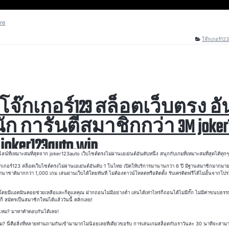
re
โจ๊กเกอร์12
 โจ๊กเกอร์123 สล็อตเว็บตรง อัน
 การันตีสมาชิกกว่า 3M joker12
oker123auto.win
ที่เหมาะสมที่สุดจาก joker123auto เว็บไซต์ตรงไม่ผ่านเอเย่นต์อันดับหนึ่ง สนุกกับเกมที่เหมาะสมที่สุดได้ทุกๆ
โจ๊กเกอร์123 สล็อตเว็บไซต์ตรงไม่ผ่านเอเย่นต์อันดับ 1 ในไทย เปิดให้บริการมานานกว่า 6 ปี มีฐานสมาชิกมากม
บนานาชาติมากกว่า 1,000 เกม เล่นผ่านเว็บได้โดยทันที ไม่ต้องดาวน์โหลดหรือติดตั้ง รับเครดิตฟรีได้ไม่อั้นจากโ
ดยมีแอดมินคอยช่วยเหลือและก็ดูแลคุณ ฝากถอนไม่มีอย่างต่ำ เล่นได้เท่าไหร่ก็ถอนได้ไม่มีกั๊ก ไม่มีค่าขนบธรร
ก็ สมัครเป็นสมาชิกใหม่ได้แล้ววันนี้ คลิกเลย!
้มไหม? มาหาคำตอบกันได้เลย!
หม? นี่คือสิ่งที่หลายท่านถามกันเข้ามามากไม่น้อยเลยทีเดียวขอรับ การเล่นเกมสล็อตกับเราวันละ 30 นาทีจะสา