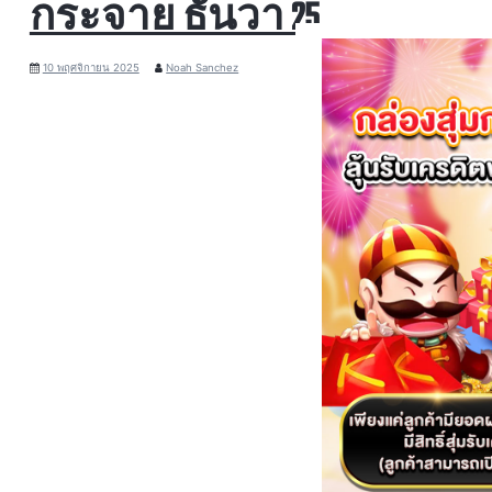
กระจาย ธันวา 25
10 พฤศจิกายน 2025
Noah Sanchez