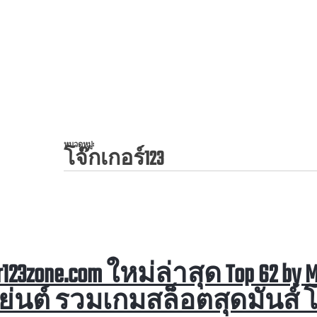
หมวดหมู่:
โจ๊กเกอร์123
one.com ใหม่ล่าสุด Top 62 by Mei
เย่นต์ รวมเกมสล็อตสุดมันส์