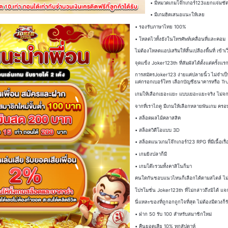
• มีหมวดเกมโจ๊กเกอร์123แยกแจ่มชั
• มีเกมฮิตเสนอแนะให้เลย
• รองรับภาษาไทย 100%
• โหลดไวทั้งยังในโทรศัพท์เคลื่อนที่และคอม
ไม่ต้องโหลดแอปเสริมให้สิ้นเปลืองพื้นที่ เข้าเ
จุดแข็ง Joker123th ที่สัมผัสได้ตั้งแต่ครั้งแรกท
การสมัครJoker123 ง่ายแค่ปลายนิ้ว ไม่จำเป
แค่กรอกเบอร์โทร เลือกบัญชีธนาคารหรือ Tru
เกมให้เลือกเยอะแยะ แบบเยอะแยะจริง ไม่จ
จากที่เราไถดู มีเกมให้เลือกหลายพันเกม คร
• สล็อตผลไม้คลาสสิค
• สล็อตวิดีโอแบบ 3D
• สล็อตแนวเกมโจ๊กเกอร์123 RPG ที่มีเนื้อเรื่
• เกมยิงปลาก็มี
• เกมโต๊ะรวมทั้งคาสิโนก็มา
คนใดกันชอบแนวไหนก็เลือกได้ตามสไตล์ ไม่ซ
โปรโมชั่น Joker123th ที่ไม่กล่าวถึงมิได้ แจกจ
นี่แหละของที่ถูกอกถูกใจที่สุด ไม่ต้องมีดวงก็
• ฝาก 50 รับ 100 สำหรับสมาชิกใหม่
• คืนยอดเสีย 10% ทุกสัปดาห์