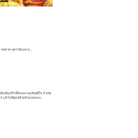
อการตลาด แต่ว่าเนื่องจาก…
เขียนรีวิวนี้ด้วยความบริสุทธิ์ใจ ถ้าเกิด
3 แล้วไปพิสูจน์ด้วยตัวเองมองนะ