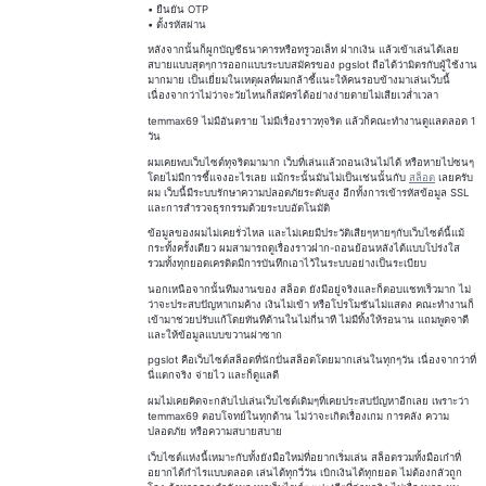
• ยืนยัน OTP
• ตั้งรหัสผ่าน
หลังจากนั้นก็ผูกบัญชีธนาคารหรือทรูวอเล็ท ฝากเงิน แล้วเข้าเล่นได้เลย
สบายแบบสุดๆการออกแบบระบบสมัครของ pgslot ถือได้ว่ามิตรกับผู้ใช้งาน
มากมาย เป็นเยี่ยมในเหตุผลที่ผมกล้าชี้แนะให้คนรอบข้างมาเล่นเว็บนี้
เนื่องจากว่าไม่ว่าจะวัยไหนก็สมัครได้อย่างง่ายดายไม่เสียเวล่ำเวลา
temmax69 ไม่มีอันตราย ไม่มีเรื่องราวทุจริต แล้วก็คณะทำงานดูแลตลอด 1
วัน
ผมเคยพบเว็บไซต์ทุจริตมามาก เว็บที่เล่นแล้วถอนเงินไม่ได้ หรือหายไปซนๆ
โดยไม่มีการชี้แจงอะไรเลย แม้กระนั้นมันไม่เป็นเช่นนั้นกับ
สล็อต
เลยครับ
ผม เว็บนี้มีระบบรักษาความปลอดภัยระดับสูง อีกทั้งการเข้ารหัสข้อมูล SSL
และการสำรวจธุรกรรมด้วยระบบอัตโนมัติ
ข้อมูลของผมไม่เคยรั่วไหล และไม่เคยมีประวัติเสียๆหายๆกับเว็บไซต์นี้แม้
กระทั้งครั้งเดียว ผมสามารถดูเรื่องราวฝาก-ถอนย้อนหลังได้แบบโปร่งใส
รวมทั้งทุกยอดเครดิตมีการบันทึกเอาไว้ในระบบอย่างเป็นระเบียบ
นอกเหนือจากนั้นทีมงานของ สล็อต ยังมีอยู่จริงและก็ตอบแชทเร็วมาก ไม่
ว่าจะประสบปัญหาเกมค้าง เงินไม่เข้า หรือโปรโมชันไม่แสดง คณะทำงานก็
เข้ามาช่วยปรับแก้โดยทันทีด้านในไม่กี่นาที ไม่มีทิ้งให้รอนาน แถมพูดจาดี
และให้ข้อมูลแบบขวานผ่าซาก
pgslot คือเว็บไซต์สล็อตที่นักปั่นสล็อตโดยมากเล่นในทุกๆวัน เนื่องจากว่าที่
นี่แตกจริง จ่ายไว และก็ดูแลดี
ผมไม่เคยคิดจะกลับไปเล่นเว็บไซต์เดิมๆที่เคยประสบปัญหาอีกเลย เพราะว่า
temmax69 ตอบโจทย์ในทุกด้าน ไม่ว่าจะเกิดเรื่องเกม การคลัง ความ
ปลอดภัย หรือความสบายสบาย
เว็บไซต์แห่งนี้เหมาะกับทั้งยังมือใหม่ที่อยากเริ่มเล่น สล็อตรวมทั้งมือเก๋าที่
อยากได้กำไรแบบตลอด เล่นได้ทุกวี่วัน เบิกเงินได้ทุกยอด ไม่ต้องกลัวถูก