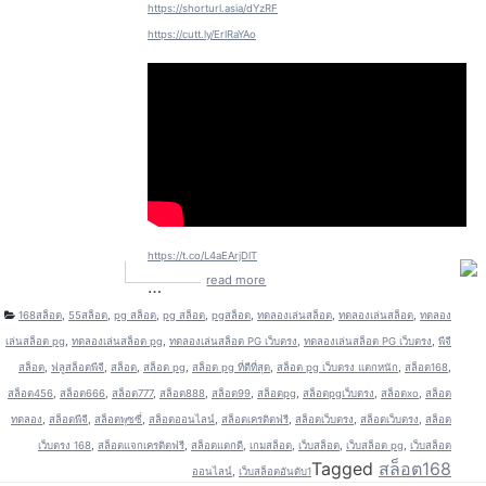
https://shorturl.asia/dYzRF
https://cutt.ly/ErlRaYAo
https://t.co/L4aEArjDlT
read more
…
168สล็อต
,
55สล็อต
,
pg สล็อต
,
pg สล็อต
,
pgสล็อต
,
ทดลองเล่นสล็อต
,
ทดลองเล่นสล็อต
,
ทดลอง
เล่นสล็อต pg
,
ทดลองเล่นสล็อต pg
,
ทดลองเล่นสล็อต PG เว็บตรง
,
ทดลองเล่นสล็อต PG เว็บตรง
,
พีจี
สล็อต
,
ฟลูสล็อตพีจี
,
สล็อต
,
สล็อต pg
,
สล็อต pg ที่ดีที่สุด
,
สล็อต pg เว็บตรง แตกหนัก
,
สล็อต168
,
สล็อต456
,
สล็อต666
,
สล็อต777
,
สล็อต888
,
สล็อต99
,
สล็อตpg
,
สล็อตpgเว็บตรง
,
สล็อตxo
,
สล็อต
ทดลอง
,
สล็อตพีจี
,
สล็อตพุซซี่
,
สล็อตออนไลน์
,
สล็อตเครดิตฟรี
,
สล็อตเว็บตรง
,
สล็อตเว็บตรง
,
สล็อต
เว็บตรง 168
,
สล็อตแจกเครดิตฟรี
,
สล็อตแตกดี
,
เกมสล็อต
,
เว็บสล็อต
,
เว็บสล็อต pg
,
เว็บสล็อต
Tagged
สล็อต168
ออนไลน์
,
เว็บสล็อตอันดับ1