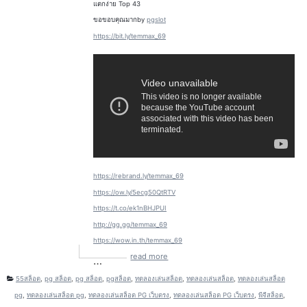
แตกง่าย Top 43
ขอขอบคุณมากby
pgslot
https://bit.ly/temmax_69
https://rebrand.ly/temmax_69
https://ow.ly/5ecg50QtRTV
https://t.co/ek1nBHJPUI
http://gg.gg/temmax_69
https://wow.in.th/temmax_69
read more
…
55สล็อต
,
pg สล็อต
,
pg สล็อต
,
pgสล็อต
,
ทดลองเล่นสล็อต
,
ทดลองเล่นสล็อต
,
ทดลองเล่นสล็อต
pg
,
ทดลองเล่นสล็อต pg
,
ทดลองเล่นสล็อต PG เว็บตรง
,
ทดลองเล่นสล็อต PG เว็บตรง
,
พีจีสล็อต
,