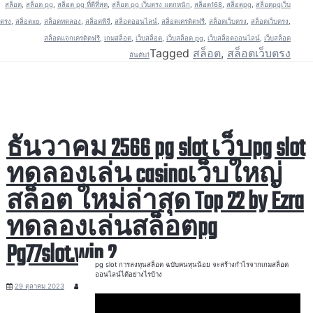
สล็อต
,
สล็อต pg
,
สล็อต pg ที่ดีที่สุด
,
สล็อต pg เว็บตรง แตกหนัก
,
สล็อต168
,
สล็อตpg
,
สล็อตpgเว็บ
ตรง
,
สล็อตxo
,
สล็อตทดลอง
,
สล็อตพีจี
,
สล็อตออนไลน์
,
สล็อตเครดิตฟรี
,
สล็อตเว็บตรง
,
สล็อตเว็บตรง
,
สล็อตแจกเครดิตฟรี
,
เกมสล็อต
,
เว็บสล็อต
,
เว็บสล็อต pg
,
เว็บสล็อตออนไลน์
,
เว็บสล็อต
Tagged
สล็อต
,
สล็อตเว็บตรง
อันดับ1
ธันวาคม 2566 pg slot เว็บpg slot
ทดลองเล่น casinoเว็บใหญ่
สล็อต ใหม่ล่าสุด Top 22 by Ezra
ทดลองเล่นสล็อตpg
Pg77slot.win 2
pg slot การลงทุนสล็อต ฉบับคนทุนน้อย จะสร้างกำไรจากเกมสล็อต
ออนไลน์ได้อย่างไรบ้าง
29 ตุลาคม 2023
Noah Sanchez