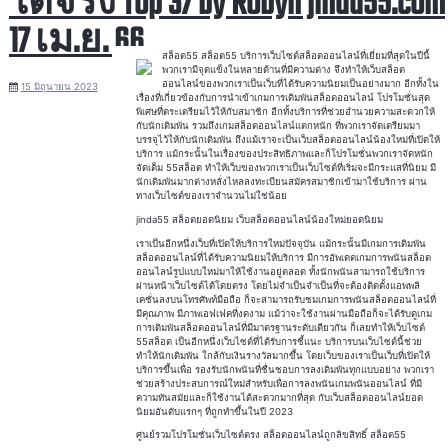
ได้จริง Top 37 by Robyn jinda55.com
17 เม.ย. 66
สล็อต55 สล็อต55 บริการเว็บไซต์สล็อตออนไลน์ที่เยี่ยมที่สุดในปีนี้
พวกเรามีจุดแข็งในหลายด้านที่มีความต่าง จึงทำให้เว็บสล็อต
ออนไลน์ของพวกเราเป็นเว็บที่ได้รับความนิยมเป็นอย่างมาก อีกทั้งใน
15 มิถุนายน 2023
Noah Sanchez
เรื่องที่เกี่ยวข้องกับการนำเข้าเกมการเดิมพันสล็อตออนไลน์ โปรโมชั่นสุด
พิเศษที่ตระเตรียมไว้ให้กับสมาชิก อีกทั้งบริการที่ช่วยอำนวยความสะดวกให้
กับนักเดิมพัน รวมถึงเกมสล็อตออนไลน์แตกหนัก ที่พวกเราจัดเตรียมมา
บรรจุไว้ให้กับนักเดิมพัน ถึงแม้เราจะเป็นเว็บสล็อตออนไลน์น้องใหม่ที่เปิดให้
บริการ แม้กระนั้นในเรื่องของประสิทธิภาพและก็โปรโมชั่นพวกเราจัดหนัก
จัดเต็ม 55สล็อต ทำให้เว็บของพวกเราเป็นเว็บไซต์ที่เริ่มจะมีกระแสที่นิยม มี
นักเดิมพันมากต่างหลั่งไหลลงทะเบียนสมัครสมาชิกเข้ามาใช้บริการ ผ่าน
ทางเว็บไซต์ของเราจำนวนไม่ใช่น้อย
jinda55 สล็อตยอดนิยม เว็บสล็อตออนไลน์น้องใหม่ยอดนิยม
เราเป็นอีกหนึ่งเว็บที่เปิดให้บริการใหม่ปัจจุบัน แม้กระนั้นมีเกมการเดิมพัน
สล็อตออนไลน์ที่ได้รับความนิยมให้บริการ มีการอัพเดตเกมการพนันสล็อต
ออนไลน์รูปแบบใหม่มาให้ใช้งานอยู่ตลอด ทั้งนักพนันสามารถใช้บริการ
ผ่านหน้าเว็บไซต์ได้โดยตรง โดยไม่จำเป็นจำเป็นที่จะต้องติดตั้งแอพพลิ
เคชั่นลงบนโทรศัพท์มือถือ ก็จะสามารถรับชมเกมการพนันสล็อตออนไลน์ที่
มีคุณภาพ มีภาพเอฟเฟคที่งดงาม แม้ว่าจะใช้งานผ่านมือถือก็จะได้รับดูเกม
การเดิมพันสล็อตออนไลน์ที่มีมาตรฐานระดับเดียวกัน ก็เลยทำให้เว็บไซต์
55สล็อต เป็นอีกหนึ่งเว็บไซต์ที่ได้รับการชี้แนะ บริการบนเว็บไซต์นี้ช่วย
ทำให้นักเดิมพัน ใกล้กับเงินรางวัลมากขึ้น โดยเว็บของเราเป็นเว็บที่เปิดให้
บริการขึ้นเพื่อ รองรับนักพนันที่ชื่นชอบการลงเดิมพันทุกแบบอย่าง พวกเรา
ช่วยสร้างประสบการณ์ใหม่สำหรับเพื่อการลงพนันเกมพนันออนไลน์ ที่มี
ความทันสมัยและก็ใช้งานได้สะดวกมากที่สุด กับเว็บสล็อตออนไลน์ยอด
นิยมอันดับแรกๆ ที่ถูกทำขึ้นในปี 2023
ศูนย์รวมโปรโมชั่นเว็บไซต์ตรง สล็อตออนไลน์ถูกลิขสิทธิ์ สล็อต55