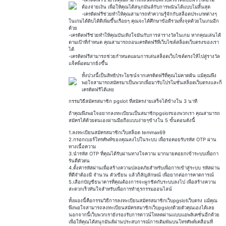
ต้องจ่ายเงิน เพื่อให้คุณได้สนุกมันส์กับการพนันได้แบบไม่สิ้นสุด
-เครดิตฟรีช่วยทำให้คุณสามารถทำความรู้จักกับสล็อตประเภทต่างๆ
ในเกมได้ดิบได้ดีเพิ่มขึ้นเรื่อยๆ คุณจะได้ศึกษาข้อดีรวมทั้งจุดด้วยในเกมอีก
ด้วย
-เครดิตฟรีช่วยทำให้คุณบันเทิงใจมันกับการล่ารางวัลในเกม หากคุณเล่นได้
ตามเป้าที่กำหนด คุณสามารถถอนเครดิตฟรีที่เว็บไซต์สล็อตเว็บตรงของเรา
ได้
-เครดิตฟรีสามารถช่วยกำหนดแผนการเล่นสล็อตเว็บไซต์ตรงให้ไปสู่รางวัล
แจ็คพ็อตมากยิ่งขึ้น
ทั้งปวงนี้เป็นสิทธิประโยชน์จากเครดิตฟรีที่คุณไม่คาดฝัน แม้คุณพึง
พอใจสามารถสมัครมาเป็นพวกเพื่อมารับโปรโมชั่นสล็อตเว็บตรงและก็
เครดิตฟรีได้เลย
กรรมวิธีสมัครสมาชิก pgslot ที่สมัครง่ายเสร็จได้ข้างใน 3 นาที
ถ้าคุณพึงพอใจอยากลงทะเบียนเป็นสมาชิกpgslotของพวกเรา คุณสามารถ
สมัครได้ด้วยตนเองผ่านมือถือแบบง่ายๆข้างใน 5 ขั้นตอนดังนี้
1.ลงทะเบียนสมัครสมาชิกเว็บสล็อต temmax69
2.กรอกเบอร์โทรศัพท์ของคุณลงไปในระบบ เพื่อรอคอยรับรหัส OTP ผ่าน
ทางเนื้อความ
3.นำรหัส OTP ที่คุณได้รับผ่านทางใจความ มากมายคอยกเข้าระบบเพื่อกา
รันตีตัวตน
4.ตั้งค่ารหัสผ่านเพื่อสร้างความปลอดภัยสำหรับเพื่อการเข้าสู่ระบบ รหัสผ่าน
ที่ดีจำต้องมี จำนวน ตัวเขียน แล้วก็สัญลักษณ์ เพื่อยากต่อการคาดการณ์
5.เลือกบัญชีธนาคารที่คุณต้องการจะผูกชิดกับระบบลงไป เพื่อสร้างความ
สะดวกเร็วทันใจสำหรับเพื่อการทำธุรกรรมออนไลน์
ทั้งผองนี้คือกรรมวิธีการลงทะเบียนสมัครสมาชิกเว็บpgslotเว็บตรง แม้คุณ
พึงพอใจสามารถลงทะเบียนสมัครสมาชิกเว็บpgslotด้วยตัวคุณเองได้เลย
นอกจากนี้เว็บพวกเรายังรองรับการดาวน์โหลดผ่านแบบแอพลิเคชั่นอีกด้วย
เพื่อให้คุณได้สนุกมันส์ผ่านประสบการณ์การเดิมพันบนโทรศัพท์เคลื่อนที่