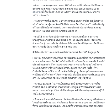
• ผ่านการทดสอบคุณภาพ: ระบบ RNG เป็นระบบที่ล้ำสมัยและไม่มีอันตรา
ยมากๆผ่านการตรวจสอบจากหน่วยงานที่เกี่ยวข้องกับการทดสอบเกม
สล็อต168
ทั้งสิ้น มั่นใจได้เลยว่า ไม่มีการล็อกผลหรือแทรกแซงจากเว็บ
100% แน่ๆขอรับ
• ระบบเข้ารหัสที่ปลอดภัย: นอกจากความปลอดภัยจากฝั่งของผู้ให้บริการ
แล้ว ในส่วนของผู้เล่นสล็อต168ก็ไม่สามารถที่จะปรับปรุงแก้ไขหรือปรับปรุง
แก้ไขเกมได้เหมือนกันนะครับ เพราะระบบมีการฝังอัลกอริทึมของเกมอยู่
แล้ว อย่าไปหลงเชื่อโปรแกรมช่วยเล่นเด็ดขาด
• เกมที่ใช้ RNG คือเกมที่มีมาตรฐาน: กว่าแต่ละเกมสล็อต168จะผ่าน
มาตรฐานและก็ความปลอดภัยมาได้ ก็ต้องมีการทดลองระบบ RNG ก่อน
ค่ายเกมใหญ่มากมายจึงนิยมใช้ระบบนี้ในเกมสล็อต168ทุกเกม เพื่อเป็นการ
สร้างความเชื่อมั่นและมั่นใจด้วยด้วยเหมือนกัน
สิ่งที่นักพนันปรารถนาบนเว็บตรงไม่ผ่านเอเย่นต์ faro168 ติ๊กถูกทุกข้อ!
Faro168 ของพวกเราเป็นเว็บไซต์ตรงไม่ผ่านเอเย่นต์ที่เปิดให้บริการมาอย่าง
นาน รวมทั้งอาจจะเป็นเลิศในเว็บไซต์ใหม่สำหรับคนอีกหลายคนที่เข้ามาใช้
บริการด้วยเช่นกัน ซึ่งความเพลิดเพลินของการเล่นสล็อตออนไลน์กับเรา
faro168 พวกเราเชื่อว่า เรื่องที่เกี่ยวข้องกับการให้บริการในเรื่องที่ว่า
เว็บไซต์สล็อตควรมีสิ่งเหล่านี้ เราต้องได้ติ๊กถูกทุกข้อแน่ๆครับผม เพราะพวก
เราให้ความใส่ใจกับการให้บริการอย่างยิ่ง เพื่อให้คุณสนุกรวมทั้งเอนจอยกับ
การใช้งานบนเว็บไซต์ตรงfaro168ของพวกเราให้สูงที่สุดด้วย
• ความปลอดภัยสูง: ไม่ว่าจะเป็นระบบเกมสล็อตหรือระบบต่างๆด้านใน
เว็บไซต์ ได้รับการยืนยันจากค่ายเกมต่างๆอยู่แล้ว ทำให้มีความน่าวางใจ
และความปลอดภัยสูง 100% ปกป้องข้อมูลและก็วิธีการทำธุรกรรมของผู้ใช้
งานได้แน่นอนครับผม
• มีเกมจากค่ายเกมดังล้นหลาม: ไม่ว่าจะเป็นค่ายหลักอย่าง pg หรือค่ายเกม
ไหนๆก็บันเทิงใจแน่นอน จัดเต็มเกมสล็อตมากกว่า 2,000 เกม เล่นได้ตลอด
ทั้งวัน ไม่มีเบื่อแน่นอนนะครับ เลือกเกมที่ชื่นชอบในแบบที่คุณชอบได้เลย