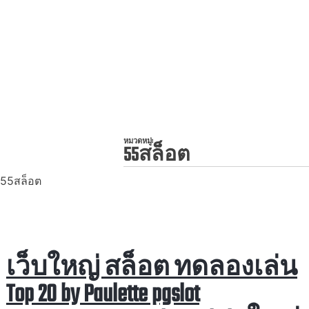
Skip
to
content
หมวดหมู่:
55สล็อต
55สล็อต
เว็บใหญ่ สล็อต ทดลองเล่น
Top 20 by Paulette pgslot