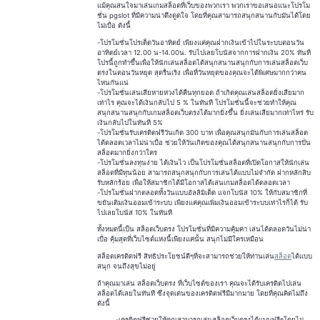
แม้คุณสนใจมาเล่นเกมสล็อตที่เว็บของพวกเรา พวกเราขอเสนอแนะโปรโม
ชั่น pgslot ที่มีความน่าดึงดูดใจ โดยที่คุณสามารถสนุกสนานกับมันได้โดย
ไม่เบื่อ ดังนี้
-โปรโมชั่นโปรเด็ดวันอาทิตย์ เพียงแค่คุณฝากเงินเข้าไปในระบบตอนวัน
อาทิตย์เวลา 12.00 น-14.00น. รับไปเลยโบนัสจากการฝากเงิน 20% ทันที
โปรนี้ถูกทำขึ้นเพื่อให้นักเล่นสล็อตได้สนุกสนานสนุกกับการเล่นสล็อตเว็บ
ตรงในตอนวันหยุด สุดรื่นเริง เพื่อที่วันหยุดของคุณจะได้พิเศษมากกว่าคน
ไหนกันแน่
-โปรโมชั่นเล่นเสียหายห่วงได้คืนทุกยอด ถ้าเกิดคุณเล่นสล็อตยิ่งเสียมาก
เท่าไร คุณจะได้เงินกลับไป 5 % ในทันที โปรโมชั่นนี้จะช่วยทำให้คุณ
สนุกสนานสนุกกับเกมสล็อตเว็บตรงได้มากยิ่งขึ้น ยิ่งเล่นเสียมากเท่าไหร่ รับ
เงินกลับไปในทันที 5%
-โปรโมชั่นรับเครดิตฟรีวันเกิด 300 บาท เพื่อคุณสนุกมันกับการเล่นสล็อต
ได้ตลอดเวลาไม่น่าเบื่อ ช่วยให้วันเกิดของคุณได้สนุกสนานสนุกกับการปั่น
สล็อตมากยิ่งกว่าใคร
-โปรโมชั่นลงทุนง่าย ได้เงินไว เป็นโปรโมชั่นสล็อตที่เปิดโอกาสให้นักเล่น
สล็อตที่มีทุนน้อย สามารถสนุกสนุกกับการเล่นได้แบบไม่จำกัด ฝากหลักสิบ
รับหลักร้อย เพื่อให้สมาชิกได้มีโอกาสได้เล่นเกมสล็อตได้ตลอดเวลา
-โปรโมชั่นฝากตลอดทั้งวันแบบอัลลิมิเต็ด แจกโบนัส 10% ให้กับสมาชิกที่
ขยันเติมเงินออมเข้าระบบ เพียงแค่คุณเพิ่มเงินออมเข้าระบบเท่าไรก็ได้ รับ
ไปเลยโบนัส 10% ในทันที
ทั้งหมดนี้เป็น สล็อตเว็บตรง โปรโมชั่นที่มีความคุ้มค่า เล่นได้ตลอดวันไม่น่า
เบื่อ คุ้มสุดที่เว็บไซต์แห่งนี้เพียงแค่นั้น สนุกไม่มีใครเหมือน
สล็อตเครดิตฟรี สิทธิประโยชน์ดีๆที่จะสามารถช่วยให้ท่านเล่น
สล็อต
ได้แบบ
สนุก จนถึงสุขไม่อยู่
ถ้าคุณมาเล่น สล็อตเว็บตรง ที่เว็บไซต์ของเรา คุณจะได้รับเครดิตไปเล่น
สล็อตได้เลยในทันที ซึ่งจุดเด่นของเครดิตฟรีมีมากมาย โดยที่คุณคิดไม่ถึง
ดังนี้
-เครดิตฟรีช่วยให้คุณสามารถเล่นสล็อตเว็บตรงได้แบบฟรีๆโดยไม่