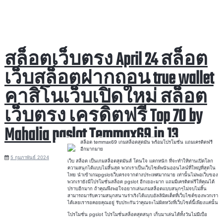
สล็อตเว็บตรง April 24 สล็อต
เว็บสล็อตฝากถอน true wallet
คาสิโนเว็บเปิดใหม่ สล็อต
เว็บตรง เครดิตฟรี Top 70 by
Mahalia pgslot Temmax69.in 13
สล็อต temmax69 เกมสล็อตสุดมัน พร้อมโปรโมชั่น แถมเครดิตฟรี
อีกมากมาย
5 กุมภาพันธ์ 2024
Noah Sanchez
เว็บ สล็อต เป็นเกมสล็อตสุดมันส์ โดนใจ แตกหนัก ที่จะทำให้ท่านเปิดโลก
ความสนุกได้แบบไม่สิ้นสุด พวกเราเป็นเว็บไซต์พนันออนไลน์ที่ใหญ่ที่สุดใน
ไทย นำเข้าเกมpgslotเว็บตรงจากต่างประเทศมากมาย เท่านั้นไม่พอเว็บของ
พวกเรายังมีโปรโมชั่นสล็อต pgslot อีกเยอะมาก แถมมีเครดิตฟรีให้คุณได้
ปราบอีกมาก ถ้าคุณพึงพอใจอยากเล่นเกมสล็อตแบบสนุกๆไม่จบไม่สิ้น
สามารถมารับความสนุกสนานร่าเริงได้แบบอัลลิมิตเต็ดที่เว็บไซต์ของพวกเรา
ได้เลยเรารอคอยคุณอยู่ รับประกันว่าคุณจะไม่ผิดหวังที่เว็บไซต์นี้เพียงแค่นั้น
โปรโมชั่น pgslot โปรโมชั่นสล็อตสุดสนุก เก็บมาเล่นได้ทั้งวันไม่มีเบื่อ