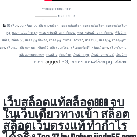
http://gg.gg/pg77_slot
read more
…
55สล็อต
,
pg สล็อต
,
pg สล็อต
,
pgสล็อต
,
ทดลองเล่นสล็อต
,
ทดลองเล่นสล็อต
,
ทดลองเล่นสล็อต
pg
,
ทดลองเล่นสล็อต pg
,
ทดลองเล่นสล็อต PG เว็บตรง
,
ทดลองเล่นสล็อต PG เว็บตรง
,
พีจีสล็อต
,
สล็อต
,
สล็อต pg
,
สล็อต pg ที่ดีที่สุด
,
สล็อต pg เว็บตรง แตกหนัก
,
สล็อต168
,
สล็อตpg
,
สล็อตpgเว็บ
ตรง
,
สล็อตxo
,
สล็อตทดลอง
,
สล็อตพีจี
,
สล็อตออนไลน์
,
สล็อตเครดิตฟรี
,
สล็อตเว็บตรง
,
สล็อตเว็บตรง
,
สล็อตแจกเครดิตฟรี
,
เกมสล็อต
,
เว็บสล็อต
,
เว็บสล็อต pg
,
เว็บสล็อตออนไลน์
,
เว็บสล็อต
Tagged
PG
,
ทดลองเล่นสล็อตpg
,
สล็อต
อันดับ1
เว็บสล็อตแท้สล็อต888 จบ
ในเว็บเดียวทางเข้า สล็อต
สล็อตเว็บตรงแท้ ทำกำไร