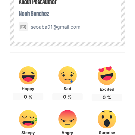
About Post Author
Noah Sanchez
seoaba01@gmail.com
Happy
Sad
Excited
0
%
0
%
0
%
Sleepy
Angry
Surprise