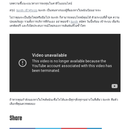
บทความชี้แนะแนวทางการลงทุนในคาสิโนออนไลน์
สรุป:
lionth เข้าสู่ระบบ
lionth เป็นหนทางของผู้ที่มองหาเว็บพนันป้อมอาจจะ
ไม่ว่าคุณจะเป็นมือใหม่หรือมือโปร lionth ก็สามารถตอบโจทย์คุณได้ ด้วยระบบที่ล้ำยุค ความ
ปลอดภัยสูง รวมทั้งการบริการที่กันเอง อย่าคอยช้า
lionth
สมัคร วันนี้พร้อม เข้าระบบ เพื่อรับ
เครดิตฟรี และก็เปิดประสบการณ์ใหม่ของการเดิมพันที่ไม่ซ้ำใคร
ถ้าหากคุณกำลังมองหาเว็บไซต์พนันเชื่อใจได้และมีทุกๆสิ่งทุกๆอย่างในที่เดียว lionth คือตัว
เลือกที่คุณควรทดลอง
Share