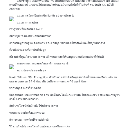
เว็บไซต์ถูกดีไซน์ให้รองรับอีกทั้งโทรศัพท์เคลื่อนที่ แท็บเล็ต และคอมพิวเตอร์ โดยไม่ต้อง
ดาวน์โหลดแอป เล่นผ่านโปรแกรมสำหรับเล่นอินเตอร์เน็ตได้ในทันที รองรับทั้ง iOS แล้วก็
Android
แนวทางสมัครเป็นสมาชิก lionth อย่างระมัดระวัง
แนวทางการสมัคร
เข้าสู่หน้าเว็บหลักของ lionth
คลิกที่ปุ่ม “ลงทะเบียนสมัครสมาชิก”
กรอกข้อมูลรากฐาน ดังเช่นว่า ชื่อ-ชื่อสกุล หมายเลขโทรศัพท์ และก็บัญชีธนาคาร
ตั้งรหัสผ่านรวมทั้งการันตีข้อมูล
เพียงเท่านี้คุณก็สามารถ lionth เข้าระบบ และก็เริ่มสนุกสนานกับเกมต่างๆได้ทันที
มาตรฐานความปลอดภัยและก็การดูแลสมาชิก
ความปลอดภัยของข้อมูล
lionth ใช้ระบบ SSL Encryption สำหรับการเข้ารหัสข้อมูลสมาชิกทั้งหมด และมีคณะทำงาน
ดูแลระบบตลอด 24 ชั่วโมง เพื่อปกป้องการแฮกและก็ข้อมูลรั่วไหล
บริการลูกค้าแล้วก็ซัพพอร์ต
มีแอดมินคอยตอบแชทตลอด 1 วัน อีกทั้งทางไลน์และแชทสด ให้คำแนะนำ ช่วยเหลือแก้ปัญหา
การใช้งานอย่างมืออาชีพ
สิทธิประโยชน์เพิ่มอีกเมื่อใช้บริการ lionth
ระบบสะสมแต้มเพื่อแลกรางวัล
กิจกรรมแจกเครดิตฟรีรายสัปดาห์
รีวิวเกมใหม่ก่อนคนใด พร้อมสูตรและเทคนิคการเล่น