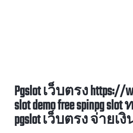
Pgslot เว็บตรง https://w
slot demo free spinpg
pgslot เว็บตรง จ่ายเงินจ