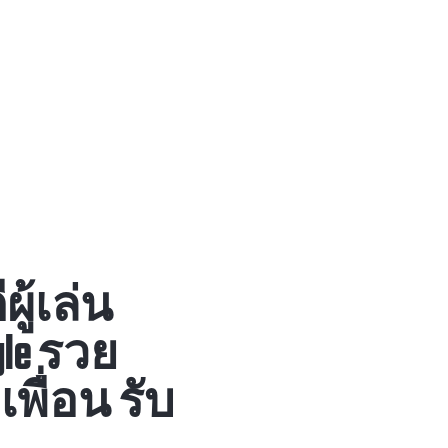
ผู้เล่น
le รวย
เพื่อน รับ