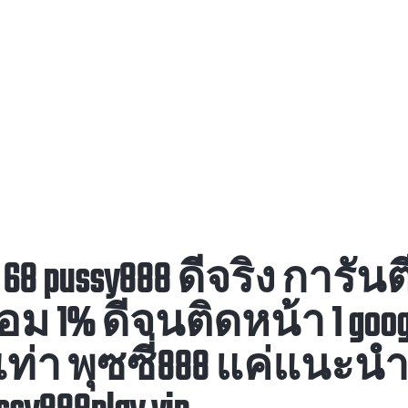
r 68 pussy888 ดีจริง การันตี
 1% ดีจนติดหน้า 1 goog
เท่า พุซซี่888 แค่แนะนำ