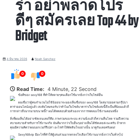
ร่า อย่าพลาดโปร
ดีๆ สมัครเลย Top 44 by
Bridget
4 มีนาคม 2026
Noah Sanchez
0
0
Read Time:
4 Minute, 22 Second
ข้อดีของ sexy168 ที่ทำให้หลายๆคนเลือกใช้มากยิ่งกว่าเว็บไซต์อื่น
ผมเชื่อว่าผู้คนจำนวนไม่ใช้น้อยน่าจะมองเห็นชื่อของ sexy168 โผล่มาบ่อยตามกรุ๊ปบา
คาร่าออนไลน์อยู่แล้ว สงสัยไหมขอรับว่าทำไมเว็บไซต์บาคาร่าเว็บไซต์แห่งนี้ถึงเป็นที่นิยมแล้วก็
การกล่าวถึงมากมายขนาดนี้? ผมได้ทดสอบด้วยตัวเองจากการทดลองใช้งานตอนหนึ่ง
สิ่งที่ผมเห็นได้อย่างชัดเจนเลยก็คือ ภาพรวมของระบบ ความนิ่งแล้วก็ความลื่นไหล รวมถึงความ
สบายสบายสำหรับการใช้งานจริง มันดีมากกว่าเว็บอื่นๆอย่างเห็นได้ชัดเลยล่ะนะครับ ถ้าหาก
คุณมีความคิดว่าผมบอกเวอร์รึเปล่า อะไรทำให้ตัดสินใจอย่างนั้น มาดูกันเลยครับผม!
Sexy168vip มีอะไรที่ทำให้ผู้เล่นส่วนมากตกลงใจเลือกใช้งานมากยิ่งกว่าเว็บทั่วๆไป