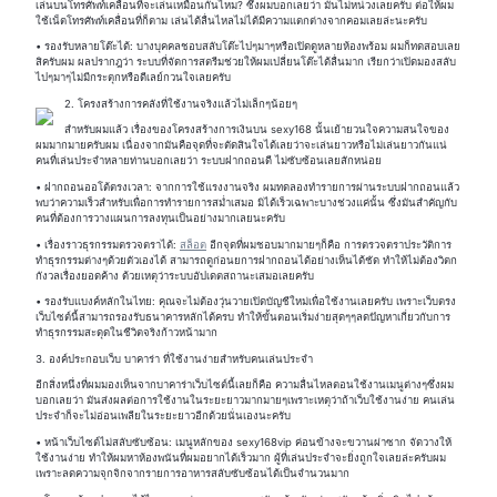
เล่นบนโทรศัพท์เคลื่อนที่จะเล่นเหมือนกันไหม? ซึ่งผมบอกเลยว่า มันไม่หน่วงเลยครับ ต่อให้ผม
ใช้เน็ตโทรศัพท์เคลื่อนที่ก็ตาม เล่นได้ลื่นไหลไม่ได้มีความแตกต่างจากคอมเลยล่ะนะครับ
• รองรับหลายโต๊ะได้: บางบุคคลชอบสลับโต๊ะไปๆมาๆหรือเปิดดูหลายห้องพร้อม ผมก็ทดสอบเลย
สิครับผม ผลปรากฎว่า ระบบที่จัดการสตรีมช่วยให้ผมเปลี่ยนโต๊ะได้ลื่นมาก เรียกว่าเปิดมองสลับ
ไปๆมาๆไม่มีกระตุกหรือดีเลย์กวนใจเลยครับ
2. โครงสร้างการคลังที่ใช้งานจริงแล้วไม่เล็กๆน้อยๆ
สำหรับผมแล้ว เรื่องของโครงสร้างการเงินบน sexy168 นั้นเย้ายวนใจความสนใจของ
ผมมากมายครับผม เนื่องจากมันคือจุดที่จะตัดสินใจได้เลยว่าจะเล่นยาวหรือไม่เล่นยาวกันแน่
คนที่เล่นประจำหลายท่านบอกเลยว่า ระบบฝากถอนดี ไม่ซับซ้อนเลยสักหน่อย
• ฝากถอนออโต้ตรงเวลา: จากการใช้แรงงานจริง ผมทดลองทำรายการผ่านระบบฝากถอนแล้ว
พบว่าความเร็วสำหรับเพื่อการทำรายการสม่ำเสมอ มิได้เร็วเฉพาะบางช่วงแค่นั้น ซึ่งมันสำคัญกับ
คนที่ต้องการวางแผนการลงทุนเป็นอย่างมากเลยนะครับ
• เรื่องราวธุรกรรมตรวจตราได้:
สล็อต
อีกจุดที่ผมชอบมากมายๆก็คือ การตรวจตราประวัติการ
ทำธุรกรรมต่างๆด้วยตัวเองได้ สามารถดูก่อนยการฝากถอนได้อย่างเห็นได้ชัด ทำให้ไม่ต้องวิตก
กังวลเรื่องยอดค้าง ด้วยเหตุว่าระบบอัปเดตสถานะเสมอเลยครับ
• รองรับแบงค์หลักในไทย: คุณจะไม่ต้องวุ่นวายเปิดบัญชีใหม่เพื่อใช้งานเลยครับ เพราะเว็บตรง
เว็บไซต์นี้สามารถรองรับธนาคารหลักได้ครบ ทำให้ขั้นตอนเริ่มง่ายสุดๆๆลดปัญหาเกี่ยวกับการ
ทำธุรกรรมสะดุดในชีวิตจริงก้าวหน้ามาก
3. องค์ประกอบเว็บ บาคาร่า ที่ใช้งานง่ายสำหรับคนเล่นประจำ
อีกสิ่งหนึ่งที่ผมมองเห็นจากบาคาร่าเว็บไซต์นี้เลยก็คือ ความลื่นไหลตอนใช้งานเมนูต่างๆซึ่งผม
บอกเลยว่า มันส่งผลต่อการใช้งานในระยะยาวมากมายๆเพราะเหตุว่าถ้าเว็บใช้งานง่าย คนเล่น
ประจำก็จะไม่อ่อนเพลียในระยะยาวอีกด้วยนั่นเองนะครับ
• หน้าเว็บไซต์ไม่สลับซับซ้อน: เมนูหลักของ sexy168vip ค่อนข้างจะขวานผ่าซาก จัดวางให้
ใช้งานง่าย ทำให้ผมหาห้องพนันที่ผมอยากได้เร็วมาก ผู้ที่เล่นประจำจะยิ่งถูกใจเลยล่ะครับผม
เพราะลดความจุกจิกจากรายการอาหารสลับซับซ้อนได้เป็นจำนวนมาก