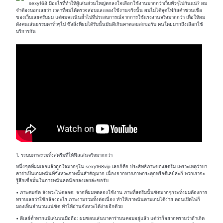
sexy168 มีอะไรที่ทำให้ผู้เล่นส่วนใหญ่ตกลงใจเลือกใช้งานมากกว่าเว็บทั่วๆไปกันแน่? ผม
จำต้องบอกเลยว่า เวลาที่ผมได้ตรวจสอบและลองใช้งานจริงนั้น ผมไม่ได้จุดโฟกัสคำชวนเชื่อ
ของเว็บเลยครับผม แต่ผมจะเน้นย้ำไปที่ประสบการณ์จากการใช้แรงงานจริงมากกว่า เพื่อให้ผม
ดังคนเล่นธรรมดาทั่วๆไป ซึ่งสิ่งที่ผมได้รับนั้นมันดีเกินคาดเลยล่ะขอรับ คนโดยมากถึงเลือกใช้
บริการกัน
1. ระบบภาพรวมทั้งสตรีมที่ให้ฟีลเล่นจริงมากกว่า
หนึ่งจุดที่ผมเจอแล้วถูกใจมากๆใน sexy168vip เลยก็คือ ประสิทธิภาพของสตรีม เพราะเหตุว่าบา
คาร่าเป็นเกมพนันที่จังหวะภาพนั้นสำคัญมาก เนื่องจากหากภาพกระตุกหรือดีเลย์ล่ะก็ พวกเราจะ
รู้สึกเชื่อมั่นในการพนันลดน้อยลงเลยล่ะขอรับ
• ภาพคมชัด จังหวะไพ่ตลอด: จากที่ผมทดลองใช้งาน ภาพที่สตรีมนั้นชัดมากๆกระทั่งผมต้องการ
ทราบเลยว่าใช้กล้องอะไร ภาพงามรวมทั้งต่อเนื่อง ทำให้เราพนันตามเกมได้ง่าย ตอนเปิดไพ่ก็
มองเห็นจำนวนแน่ชัด ทำให้อ่านจังหวะได้ง่ายอีกด้วย
• ดีเลย์ต่ำหากแม้เล่นบนมือถือ: ผมชอบเล่นบาคาร่าบนคอมอยู่แล้ว แต่ว่าก็อยากทราบว่าถ้าเกิด