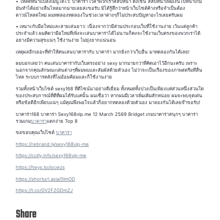
• โหลดหน้าแปลงเมนูได้ไว: บาคาร่า เวลาพวกเราสลับหน้า ดังเช่น สลับหน้าเพิ่มเงินไปหน้าเกม
มันทำได้อย่างลื่นไหลมากมายเลยล่ะขอรับ มิได้รู้สึกว่าหน้าเว็บไซต์ค้างหรือจำเป็นต้อง
ดาวน์โหลดใหม่ ผมทดลองทดลองในช่วงเวลาต่างๆก็ไม่ประสบปัญหาอะไรเลยครับผม
• เหมาะกับมือใหม่และสายเล่นยาว: เนื่องจากว่ามีส่วนประกอบเว็บที่ใช้งานง่าย เว้นแต่ลูกค้า
ประจำแล้ว ผมคิดว่ามือใหม่ที่เพิ่งจะเล่นบาคาร่าได้ไม่นานก็คงจะใช้งานเว็บตรงของพวกเราได้
อย่างมีความสุขแน่ๆ ใช้งานง่าย ไม่ยุ่งยากแน่นอน
เหตุผลอีกเยอะที่ทำให้คนเล่นบาคาร่ากับ บาคาร่า มากยิ่งกว่าเว็บอื่น มาทดลองกันได้เลย!
ผมบอกเลยว่า คนเล่นบาคาร่ากับเว็บตรงอย่าง sexy มากมายกว่าที่คิดเอาไว้อีกนะครับ เพราะ
นอกจากคุณลักษณะเด่นต่างๆที่ผมพบและสัมผัสด้วยตัวเอง ไม่ว่าจะเป็นเรื่องของภาพสตรีมที่ลื่น
ไหล ระบบการคลังที่ไม่อ้อมค้อมและก็ใช้งานง่าย
รวมทั้งหน้าเว็บไซต์ sexy168 ที่ดีไซน์มาอย่างดีเยี่ยม ทั้งหมดทั้งปวงเป็นเพียงแค่ส่วนหนึ่งส่วนใด
ของประสบการณ์ที่ดีที่ผมได้รับแค่นั้น ผมเชื่อว่า หากผมมีเวลาเพิ่มเติมสักหน่อย ผมจะพบจุดเด่น
หรือข้อดีอีกเพียบแน่ๆ แม้คุณพึงพอใจแล้วก็อยากทดลองด้วยตัวเอง มาลองกันได้เลยจ๊าขอรับ!
บาคาร่า168 บาคาร่า Sexy168vip.me 12 March 2569 Bridget เกมบาคาร่าสนุกๆ บาคาร่า
รวมเกม
บาคาร่า
แตกง่าย Top 8
ขอขอบคุณเว็ปไซต์
บาคาร่า
https://rebrand.ly/sexy168vip-me
https://cutly.info/sexy168vip-me
https://heys.to/iocwzs
https://shorturl.asia/0lmOD
https://t.co/GV2FZGDmZJ
Share