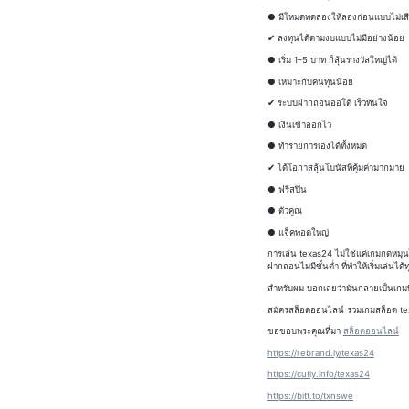
● มีโหมดทดลองให้ลองก่อนแบบไม่เสีย
✔ ลงทุนได้ตามงบแบบไม่มีอย่างน้อย
● เริ่ม 1–5 บาท ก็ลุ้นรางวัลใหญ่ได้
● เหมาะกับคนทุนน้อย
✔ ระบบฝากถอนออโต้ เร็วทันใจ
● เงินเข้าออกไว
● ทำรายการเองได้ทั้งหมด
✔ ได้โอกาสลุ้นโบนัสที่คุ้มค่ามากมาย
● ฟรีสปิน
● ตัวคูณ
● แจ็คพอตใหญ่
การเล่น texas24 ไม่ใช่แค่เกมกดหมุนไป
ฝากถอนไม่มีขั้นต่ำ ที่ทำให้เริ่มเล่นไ
สำหรับผม บอกเลยว่ามันกลายเป็นเกมที
สมัครสล็อตออนไลน์ รวมเกมสล็อต te
ขอขอบพระคุณที่มา
สล็อตออนไลน์
https://rebrand.ly/texas24
https://cutly.info/texas24
https://bitt.to/txnswe