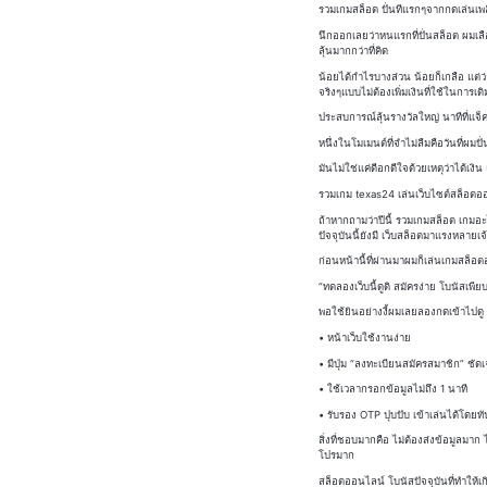
รวมเกมสล็อต ปั่นทีแรกๆจากกดเล่นเพลิ
นึกออกเลยว่าหนแรกที่ปั่นสล็อต ผมเลือ
ลุ้นมากกว่าที่คิด
น้อยได้กำไรบางส่วน น้อยก็เกลือ แต่ว่า
จริงๆแบบไม่ต้องเพิ่มเงินที่ใช้ในการเด
ประสบการณ์ลุ้นรางวัลใหญ่ นาทีที่แ
หนึ่งในโมเมนต์ที่จำไม่ลืมคือวันที่ผมป
มันไม่ใช่แค่ดีอกดีใจด้วยเหตุว่าได้เง
รวมเกม texas24 เล่นเว็บไซต์สล็อตอ
ถ้าหากถามว่าปีนี้ รวมเกมสล็อต เกมอ
ปัจจุบันนี้ยังมี เว็บสล็อตมาแรงหลายเ
ก่อนหน้านี้ที่ผ่านมาผมก็เล่นเกมสล็อตอ
“ทดลองเว็บนี้ดูดิ สมัครง่าย โบนัสเพียบ
พอใช้ยินอย่างงี้ผมเลยลองกดเข้าไปด
• หน้าเว็บใช้งานง่าย
• มีปุ่ม “ลงทะเบียนสมัครสมาชิก” ชัด
• ใช้เวลากรอกข้อมูลไม่ถึง 1 นาที
• รับรอง OTP ปุบปับ เข้าเล่นได้โดยทั
สิ่งที่ชอบมากคือ ไม่ต้องส่งข้อมูลมาก 
โปรมาก
สล็อตออนไลน์ โบนัสปัจจุบันที่ทำให้เกิด