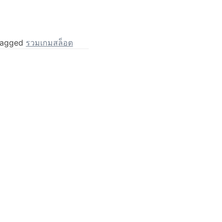
Tagged
รวมเกมสล็อต