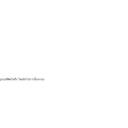
แบบที่คิดไม่ถึง โดยยิ่งไปกว่านั้นระบบ