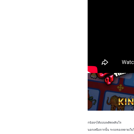
กน้อยๆได้แบบเพลิดเพลินใจ
นอกเหนือจากนั้น ระบบของหลายเว็บไซต