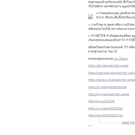
สมควรมองข้ามจริงๆนะครับ ซึ่งในพาร
เว็บไซต์ตรง แตกหนักอย่าง pgslotได้
• กำหนดเงินลงทุน คุณจึงควรระ
ลำบาก ซึ่งประเด็นนี้เกิดเรื่อง
• วางเป้าหมาย คุณควรต้องวางเป้าหมา
สล็อตออนไลน์ได้ เพราะมันจะยากจนข
• กำไรมีไว้ใช้ ถ้าเกิดคุณเล่นสล็อต p
เงินลงทุนของตนเองด้วยกำไร กำไรมีไว
สล็อตเว็บตรงไม่ผ่านเอเย่นต์ 777 ส
มาตรฐานสากล Top 31
ขอขอบคุณwebsite
pg เว็บตรง
https://bit.ly/pgslot-fish-article
https://rebrand.ly/pgslot-fish-artic
https://wow.in.th/pgslot-fish-articl
https://is.gd/pgslotfisharticle
http://gg.gg/pgslot-fish-article
http://rlu.ru/3hmTB
https://t.co/aq4JX4D3OQ
http://ow.ly/shZl50OqT2p
read mo
…