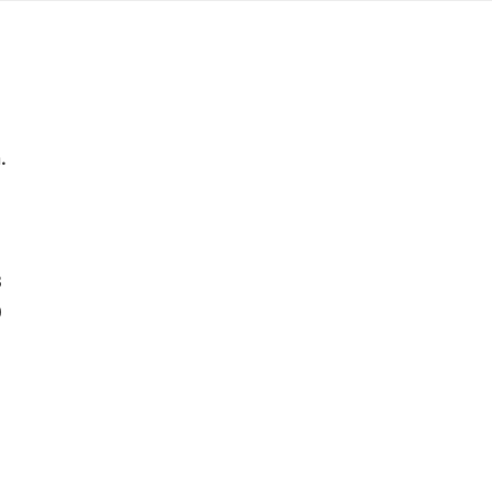
.
3
0