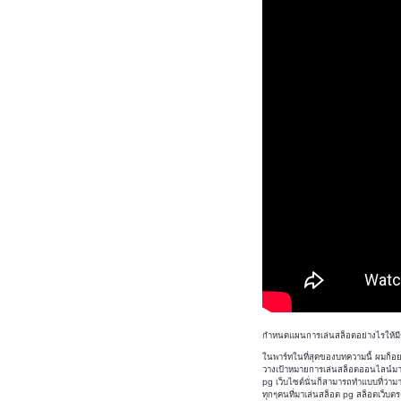
กำหนดแผนการเล่นสล็อตอย่างไรให้มี
ในพาร์ทในที่สุดของบทความนี้ ผมก็อย
วางเป้าหมายการเล่นสล็อตออนไลน์มากน
pg เว็บไซต์นั่นก็สามารถทำแบบที่ว่ามาไ
ทุกๆคนที่มาเล่นสล็อต pg สล็อตเว็บตรง