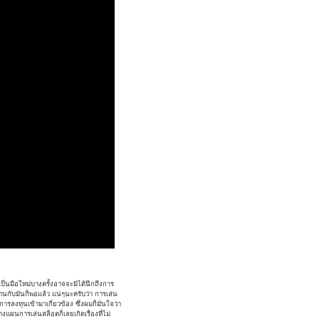
็นมือใหม่บางครั้งอาจจะมิได้นึกถึงการ
นกับมันก็พอแล้ว แน่ๆนะครับว่า การเล่น
การลงทุนเข้ามาเกี่ยวข้อง ซึ่งผมก็มั่นใจว่า
แผนการเล่นสล็อตก็เลยเกิดเรื่องที่ไม่