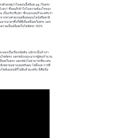
งๆด้วยเหตุว่าในตอนนี้สล็อต pg เว็บตรง
งไงล่ะ? ซึ่งผมก็เข้าใจในความข้องใจของ
น เป็นจริงๆรึเปล่า ซึ่งบอกเลยจ๊านะครับว่า
บสุทธิจากทางค่ายเกมสล็อตออนไลน์หรือคาสิ
มากมายๆซึ่งก็มีที่เป็นสล็อตเว็บตรง แตก
กันความเป็นสล็อตเว็บไซต์ตรง 100%
มองเป็นเรื่องเพ้อฝัน แม้กระนั้นถ้าเรา
เว็บไซต์ตรง แตกหนักเยอะมากๆผู้คนจำนวน
ช่สล็อตเว็บตรง แตกหนักไม่สามารถที่จะเล่น
สิ่งหลายอย่างเลยครับผม ไล่ตั้งแต่ การที่
ต์เอเย่นต์ก็ไม่มีแล้วนะครับ นี่คือข้อ