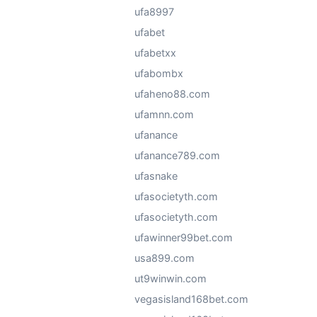
ufa8997
ufabet
ufabetxx
ufabombx
ufaheno88.com
ufamnn.com
ufanance
ufanance789.com
ufasnake
ufasocietyth.com
ufasocietyth.com
ufawinner99bet.com
usa899.com
ut9winwin.com
vegasisland168bet.com