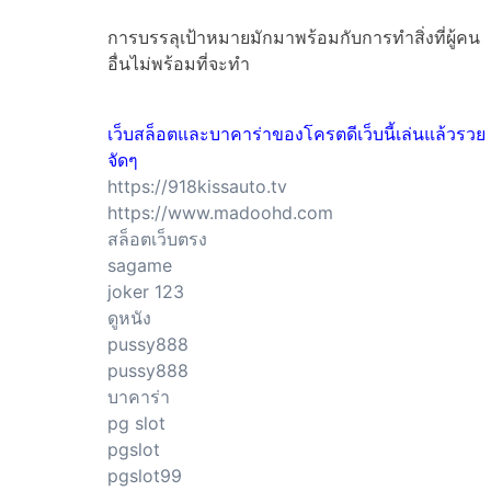
การบรรลุเป้าหมายมักมาพร้อมกับการทำสิ่งที่ผู้คน
อื่นไม่พร้อมที่จะทำ
เว็บสล็อตและบาคาร่าของโครตดีเว็บนี้เล่นแล้วรวย
จัดๆ
https://918kissauto.tv
https://www.madoohd.com
สล็อตเว็บตรง
sagame
joker 123
ดูหนัง
pussy888
pussy888
บาคาร่า
pg slot
pgslot
pgslot99