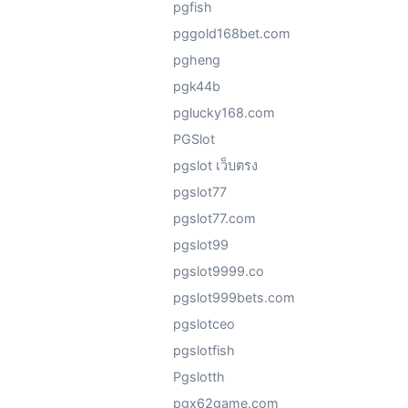
pgfish
pggold168bet.com
pgheng
pgk44b
pglucky168.com
PGSlot
pgslot เว็บตรง
pgslot77
pgslot77.com
pgslot99
pgslot9999.co
pgslot999bets.com
pgslotceo
pgslotfish
Pgslotth
pgx62game.com