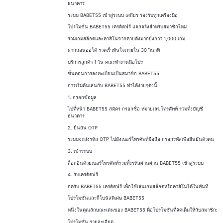
ธนาคาร
ระบบ BABET55 เข้าสู่ระบบ เสถียร รองรับทุกเครื่องมือ
โปรโมชั่น BABET55 เครดิตฟรี แจกจริงสำหรับสมาชิกใหม่
รวมเกมสล็อตและคาสิโนจากค่ายดังมากยิ่งกว่า 1,000 เกม
ฝากถอนออโต้ รวดเร็วทันใจภายใน 30 วินาที
บริการลูกค้า 1 วัน คณะทำงานมือโปร
ขั้นตอนการลงทะเบียนเป็นสมาชิก BABET55
การเริ่มต้นเล่นกับ BABET55 ทำได้ง่ายๆดังนี้:
1. กรอกข้อมูล
ไปที่หน้า BABET55 สมัคร กรอกชื่อ หมายเลขโทรศัพท์ รวมทั้งบัญชี
ธนาคาร
2. ยืนยัน OTP
ระบบจะส่งรหัส OTP ไปยังเบอร์โทรศัพท์มือถือ กรอกรหัสเพื่อยืนยันตัวตน
3. เข้าระบบ
ล็อกอินด้วยเบอร์โทรศัพท์รวมทั้งรหัสผ่านผ่าน BABET55 เข้าสู่ระบบ
4. รับเครดิตฟรี
กดรับ BABET55 เครดิตฟรี เพื่อใช้เล่นเกมสล็อตหรือคาสิโนได้ในทันที
โปรโมชั่นและก็โบนัสพิเศษ BABET55
หนึ่งในคุณลักษณะเด่นของ BABET55 คือโปรโมชั่นที่จัดเต็มให้กับสมาชิก:
โปรโมชั่น รายละเอียด