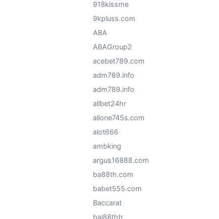
918kissme
9kpluss.com
ABA
ABAGroup2
acebet789.com
adm789.info
adm789.info
allbet24hr
allone745s.com
alot666
ambking
argus16888.com
ba88th.com
babet555.com
Baccarat
baj88thb