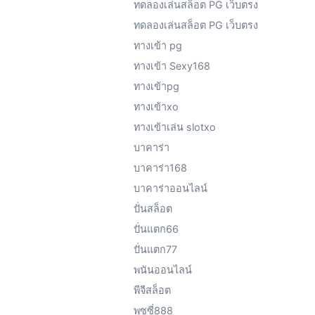
ทดลองเล่นสล็อต PG เว็บตรง
ทดลองเล่นสล็อต PG เว็บตรง
ทางเข้า pg
ทางเข้า Sexy168
ทางเข้าpg
ทางเข้าxo
ทางเข้าเล่น slotxo
บาคาร่า
บาคาร่า168
บาคาร่าออนไลน์
ปั่นสล็อต
ปั่นแตก66
ปั่นแตก77
พนันออนไลน์
พีจีสล็อต
พุซซี่888