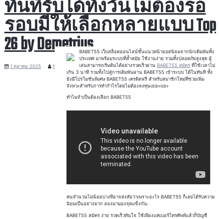
ทันทีรับได้ทั้งวันไม่ต้องรอ
รอบมีให้เลือกหลายแบบ Top
26 by Demetrius
BABET55 เว็บสล็อตออนไลน์ชั้นแนวหน้ายอดนิยมจากนักเดิมพันทั้ง
ประเทศ มาพร้อมระบบที่ล้ำสมัย ใช้งานง่าย รวมทั้งปลอดภัยสูงสุด ผู้
เล่นสามารถเริ่มต้นได้อย่างรวดเร็วผ่าน
BABET55 สมัคร
ที่ใช้เวลาไม่
1 ตุลาคม 2025
Noah Sanchez
เกิน 3 นาที รวมทั้งไปสู่การเดิมพันผ่าน BABET55 เข้าระบบ ได้ในทันที ทั้ง
ยังมีโปรโมชั่นพิเศษ BABET55 เครดิตฟรี สำหรับสมาชิกใหม่ที่ช่วยเพิ่ม
จังหวะสำหรับการทำกำไรโดยไม่ต้องลงทุนเยอะแยะ
ทำไมจำเป็นต้องเลือก BABET55
คนจำนวนไม่น้อยบางทีอาจสงสัยว่าเพราะอะไร BABET55 ก็เลยได้รับความ
นิยมเป็นอย่างมาก ลองมามองจุดแข็งกัน:
BABET55 สมัคร ง่าย รวดเร็วทันใจ ใช้เพียงแค่เบอร์โทรศัพท์แล้วก็บัญชี