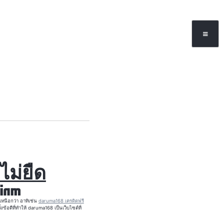

ไม่ยืด
iam
่เหนือกว่า อาทิเช่น
daruma168 เครดิตฟรี
ข้อดีที่ทำให้ daruma168 เป็นเว็บไซต์ที่