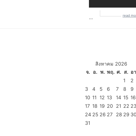
read mo
…
สิงหาคม 2026
จ.
อ.
พ.
พฤ.
ศ.
ส.
อา
1
2
3
4
5
6
7
8
9
10
11
12
13
14
15
16
17
18
19
20
21
22
2
24
25
26
27
28
29
3
31