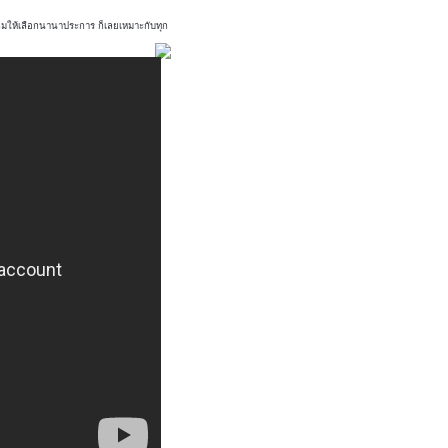
มเกมให้เลือกนานาประการ ก็เลยเหมาะกับทุก