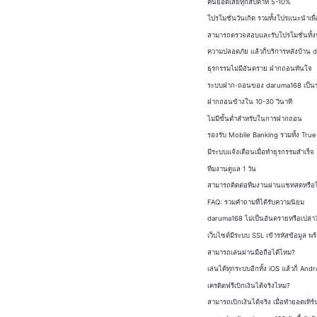
คืนยอดเสียทุกสัปดาห์ 5-10%
โปรโมชั่นวันเกิด รวมทั้งโปรแนะนำเพื
สามารถตรวจสอบและรับโปรโมชั่นทั้
ความปลอดภัย แล้วก็บริการหลังบ้าน
ธุรกรรมไม่มีอันตราย ฝากถอนทันใจ
ระบบฝาก-ถอนของ daruma168 เป็นระบ
ฝากถอนข้างใน 10-30 วินาที
ไม่มีขั้นต่ำสำหรับในการฝากถอน
รองรับ Mobile Banking รวมทั้ง True
มีระบบแจ้งเตือนเมื่อทำธุรกรรมสำเร็จ
ทีมงานดูแล 1 วัน
สามารถติดต่อทีมงานผ่านแชทสดหรือไลน
FAQ: รวมคำถามที่ได้รับความนิยม
daruma168 ไม่เป็นอันตรายหรือเปล่า
เว็บไซต์มีระบบ SSL เข้ารหัสข้อมู
สามารถเล่นผ่านมือถือได้ไหม?
เล่นได้ทุกระบบอีกทั้ง iOS แล้วก็ And
เครดิตฟรีเบิกเงินได้จริงไหม?
สามารถเบิกเงินได้จริง เมื่อทำยอดเทิร