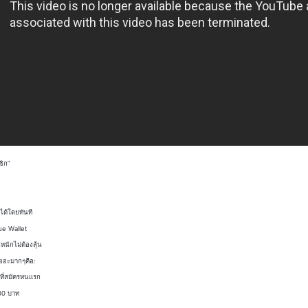
ชิก”
รได้โดยทันที
ue Wallet
นักไม่ต้องลุ้น
นเยอะมากๆคือ:
ที่สมัครหนแรก
00 บาท