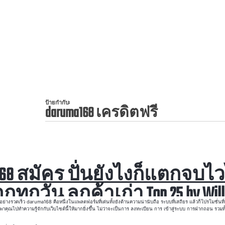
ป้ายกำกับ:
daruma168 เครดิตฟรี
168 สมัคร ปั่นยังไงก็แตกจบไว
กวัน ลูกค้าเก่า Top 25 by Will
อย่างรวดเร็ว daruma168 คือหนึ่งในแพลตฟอร์มที่เด่นทั้งยังด้านความน่านับถือ ระบบที่เสถียร แล้วก็โปรโมชั่นที
พาคุณไปทำความรู้จักกับเว็บไซต์นี้ให้มากยิ่งขึ้น ไม่ว่าจะเป็นการ ลงทะเบียน การ เข้าสู่ระบบ การฝากถอน รวมทั้ง