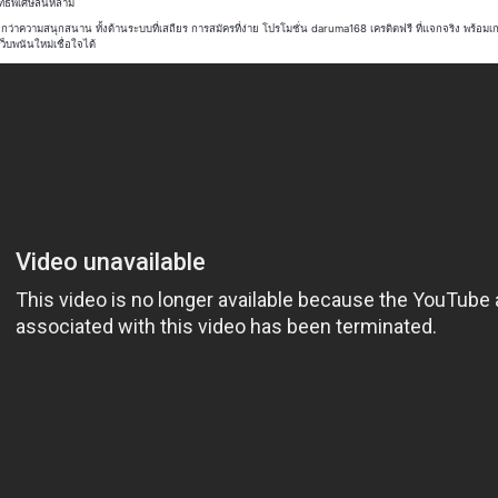
ิทธิพิเศษล้นหลาม
ิ่งกว่าความสนุกสนาน ทั้งด้านระบบที่เสถียร การสมัครที่ง่าย โปรโมชั่น daruma168 เครดิตฟรี ที่แจกจริง พร้อ
็บพนันใหม่เชื่อใจได้