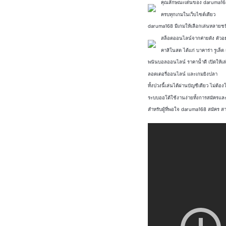
คุณลักษณะเด่นของ daruma168 
ครบทุกเกมในเว็บไซต์เดียว
daruma168 มีเกมให้เลือกเล่นหลายชนิ
สล็อตออนไลน์จากค่ายดัง ตัวอย
คาสิโนสด ได้แก่ บาคาร่า รูเล็ต 
พนันบอลออนไลน์ ราคาน้ำดี เปิดให้เล
ลอตเตอรี่ออนไลน์ และเกมยิงปลา
ทั้งปวงนี้เล่นได้ผ่านบัญชีเดียว ไม่ต้
ระบบออโต้ใช้งานง่ายทั้งการสมัครและก
สำหรับผู้ที่พอใจ daruma168 สมัคร สา