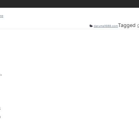
re
Tagged
daruma1688.com
.
3
0