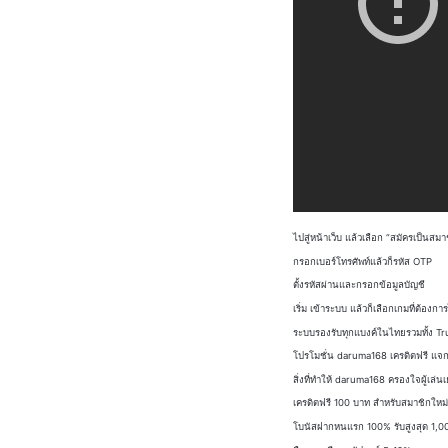
ไปสู่หน้าเว็บ แล้วเลือก “สมัครเป็นสมา
กรอกเบอร์โทรศัพท์แล้วก็รหัส OTP
ตั้งรหัสผ่านและกรอกข้อมูลบัญชี
เริ่ม เข้าระบบ แล้วก็เลือกเกมที่ต้องกา
ระบบรองรับทุกแบงค์ในไทยรวมทั้ง Tr
โปรโมชั่น daruma168 เครดิตฟรี แจกห
สิ่งที่ทำให้ daruma168 ครองใจผู้เล่
เครดิตฟรี 100 บาท สำหรับสมาชิกใหม่
โบนัสฝากหนแรก 100% รับสูงสุด 1,0