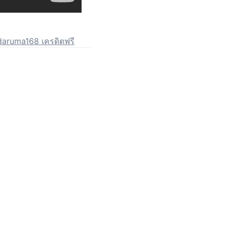
daruma168 เครดิตฟรี