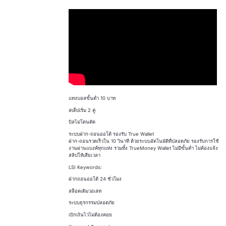
แทงบอลขั้นต่ำ 10 บาท
สเต็ปเริ่ม 2 คู่
บิลไม่โดนตัด
ระบบฝาก-ถอนออโต้ รองรับ True Wallet
ฝาก-ถอนรวดเร็วใน 10 วินาที ด้วยระบบอัตโนมัติที่ปลอดภัย รองรับการใช้
งานผ่านแบงค์ทุกแห่ง รวมทั้ง TrueMoney Wallet ไม่มีขั้นต่ำ ไม่ต้องแจ้ง
สลิปให้เสียเวลา
LSI Keywords:
ฝากถอนออโต้ 24 ชั่วโมง
สล็อตเติมวอเลท
ระบบธุรกรรมปลอดภัย
เบิกเงินไวไม่ต้องคอย