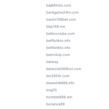
baj88thbz.com
bar4game24hr.com
baslot168bet.com
bbp168.me
betboxclubs.com
betflixtikto.info
betflixtikto.info
betm4vip.com
betway
betworld369hot.com
bio285th.com
bluewin8888.info
bng55
bombet888.win
bonanza99