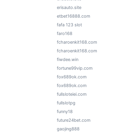
erisauto.site
etbet16888.com
fafa 123 slot
faro168
fcharoenkit168.com
fcharoenkit168.com
fiwdee.win
fortune99vip.com
fox689ok.com
fox689ok.com
fullsloteiei.com
fullslotpg
funny18
future24bet.com
gaojing888