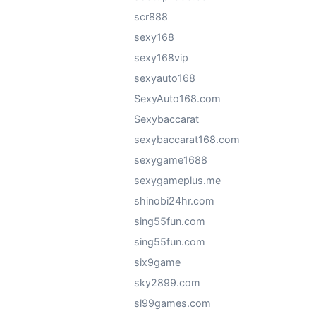
scr888
sexy168
sexy168vip
sexyauto168
SexyAuto168.com
Sexybaccarat
sexybaccarat168.com
sexygame1688
sexygameplus.me
shinobi24hr.com
sing55fun.com
sing55fun.com
six9game
sky2899.com
sl99games.com