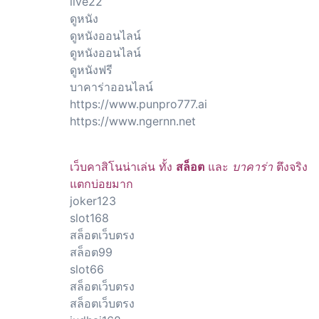
live22
ดูหนัง
ดูหนังออนไลน์
ดูหนังออนไลน์
ดูหนังฟรี
บาคาร่าออนไลน์
https://www.punpro777.ai
https://www.ngernn.net
เว็บคาสิโนน่าเล่น ทั้ง
สล็อต
และ
บาคาร่า
ตึงจริง
แตกบ่อยมาก
joker123
slot168
สล็อตเว็บตรง
สล็อต99
slot66
สล็อตเว็บตรง
สล็อตเว็บตรง