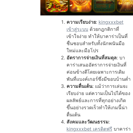
ความเรียบง่าย
:
kingxxxbet
เข้าสู่ระบบ
ด้วยกฎกติกาที่
เข้าใจง่าย ทำให้บาคาร่าเป็นที่
ชื่นชอบสำหรับทั้งนักพนันมือ
ใหม่และมือโปร
อัตราการจ่ายเงินที่สมดุล
: บา
คาร่าเสนออัตราการจ่ายเงินที่
ค่อนข้างดีโดยเฉพาะการเดิม
พันที่แบงค์เกอร์ซึ่งมีขอบบ้านต่ำ
ความตื่นเต้น
: แม้ว่าการเล่นจะ
เรียบง่าย แต่ความเป็นไปได้ของ
ผลลัพธ์และการที่ทุกอย่างเกิด
ขึ้นอย่างรวดเร็วทำให้เกมนี้น่า
ตื่นเต้น
สังคมและวัฒนธรรม
:
kingxxxbet เครดิตฟรี
บาคาร่า