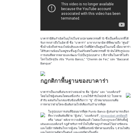
บาคาร่ามีต้นกำเนิดในยุโรปในช่วงปลายศตวรรษที่ 15 ซึ่งเป็นครั้งแรกที่ได้
รับการกล่าวถึงในอิตาลี ชื่อ “บาคาร่า” มาจากภาษาอิตาลีที่หมายถึง “ศูนย์”
ซึ่งอ้างอิงถึงค่าของไพ่นับสิบและหน้าไพ่ที่มีค่าเป็นศูนย์ในเกมนี้ เมื่อบาคาร่า
ได้รับความนิยมในหมู่ชนชั้นสูงในฝรั่งเศสในศตวรรษที่ 19 มันได้รับรูปแบบ
การเล่นที่หลากหลายและพัฒนาไปเป็นรูปแบบต่าง ๆ ที่เราเห็นในคาสิโนทั่ว
โลกในปัจจุบัน เช่น “Punto Banco,” “Chemin de Fer,” และ “Baccarat
Banque”
กฎกติกาพื้นฐานของบาคาร่า
บาคาร่าเป็นเกมที่เล่นระหว่างสองฝ่าย คือ “ผู้เล่น” และ “แบงค์เกอร์”
โดยไม่ใช่ผู้เล่นคนใดคนหนึ่งจริง ๆ เกมใช้สำรับไพ่ปกติ 52 ใบหลาย
สำรับ ผสมกันในกล่องซับซ้อนที่เรียกว่า “ชู” เป้าหมายของเกมคือ
การทายว่าฝ่ายใดจะมีแต้มรวมใกล้เคียงกับเก้ามากที่สุด
ในรูปแบบการเล่นที่นิยมมากที่สุด Punto Banco ผู้เล่นสามารถเลือก
ที่จะวางเดิมพันที่ฝ่าย “ผู้เล่น”, “แบงค์เกอร์”,
kingxxxbet เครดิตฟรี
หรือ “เสมอ” หลังจากวางเดิมพันแล้ว ไพ่สองใบจะถูกแจกให้กับทั้งผู้
เล่นและแบงค์เกอร์ กฎสำหรับการจั่วไพ่ใบที่สามถูกกำหนดไว้อย่างชัดเจน
และไม่มีการตัดสินใจจากผู้เล่น ไพ่ที่มีเลขหน้ามีค่าตามเลขนั้น ๆ ส่วนไพ่สิบ
และไพ่รูปภาพมีค่าเป็นศูนย์ และเอซมีค่าเป็นหนึ่ง