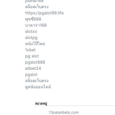
judhai168
สล็อตเว็บตรง
https://pgslot99.life
พุซซี่888
บาคาร่า168
slotxo
slotpg
หนังโป๊ไทย
1xbet
pg slot
pgslot888
allbet24
pgslot
สล็อตเว็บตรง
ดูหนังออนไลน์
หมวดหมู่
13satanbets.com