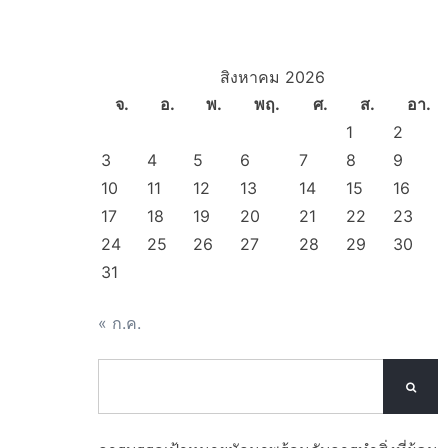
สิงหาคม 2026
จ.
อ.
พ.
พฤ.
ศ.
ส.
อา.
1
2
3
4
5
6
7
8
9
10
11
12
13
14
15
16
17
18
19
20
21
22
23
24
25
26
27
28
29
30
31
« ก.ค.
