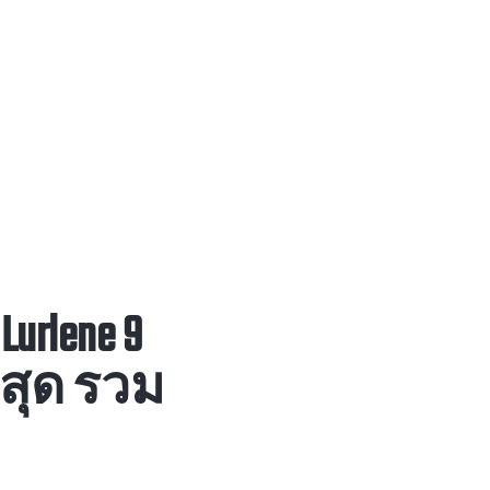
rlene 9
่าสุด รวม