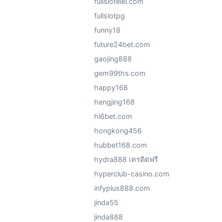
fullsloteiei.com
fullslotpg
funny18
future24bet.com
gaojing888
gem99ths.com
happy168
hengjing168
hi6bet.com
hongkong456
hubbet168.com
hydra888 เครดิตฟรี
hyperclub-casino.com
infyplus888.com
jinda55
jinda888