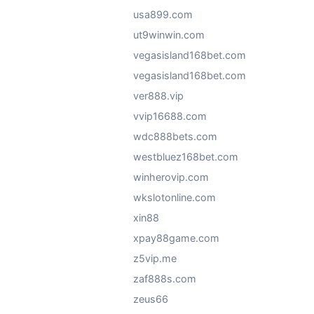
usa899.com
ut9winwin.com
vegasisland168bet.com
vegasisland168bet.com
ver888.vip
vvip16688.com
wdc888bets.com
westbluez168bet.com
winherovip.com
wkslotonline.com
xin88
xpay88game.com
z5vip.me
zaf888s.com
zeus66