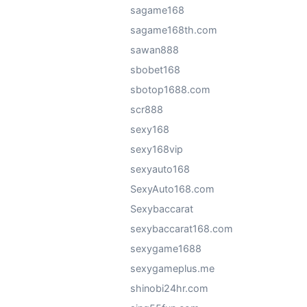
sagame168
sagame168th.com
sawan888
sbobet168
sbotop1688.com
scr888
sexy168
sexy168vip
sexyauto168
SexyAuto168.com
Sexybaccarat
sexybaccarat168.com
sexygame1688
sexygameplus.me
shinobi24hr.com