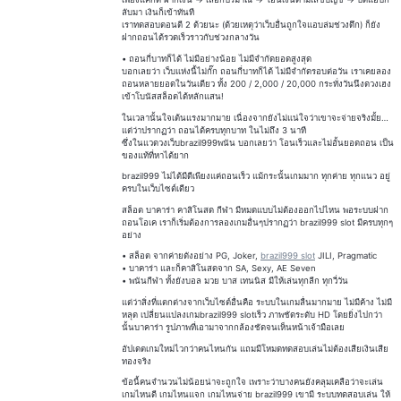
ลับมา เงินก็เข้าทันที
เราทดสอบตอนตี 2 ด้วยนะ (ด้วยเหตุว่าเว็บอื่นถูกใจแอบล่มช่วงดึก) ก็ยัง
ฝากถอนได้รวดเร็วราวกับช่วงกลางวัน
• ถอนกี่บาทก็ได้ ไม่มีอย่างน้อย ไม่มีจำกัดยอดสูงสุด
บอกเลยว่า เว็บแห่งนี้ไม่กั๊ก ถอนกี่บาทก็ได้ ไม่มีจำกัดรอบต่อวัน เราเคยลอง
ถอนหลายยอดในวันเดียว ทั้ง 200 / 2,000 / 20,000 กระทั่งวันนึงดวงเฮง
เข้าโบนัสสล็อตได้หลักแสน!
ในเวลานั้นใจเต้นแรงมากมาย เนื่องจากยังไม่แน่ใจว่าเขาจะจ่ายจริงมั้ย…
แต่ว่าปรากฏว่า ถอนได้ครบทุกบาท ในไม่ถึง 3 นาที
ซึ่งในแวดวงเว็บbrazil999พนัน บอกเลยว่า โอนเร็วและไม่อั้นยอดถอน เป็น
ของแท้ที่หาได้ยาก
brazil999 ไม่ได้มีดีเพียงแค่ถอนเร็ว แม้กระนั้นเกมมาก ทุกค่าย ทุกแนว อยู่
ครบในเว็บไซต์เดียว
สล็อต บาคาร่า คาสิโนสด กีฬา มีหมดแบบไม่ต้องออกไปไหน พอระบบฝาก
ถอนโอเค เราก็เริ่มต้องการลองเกมอื่นๆปรากฏว่า brazil999 slot มีครบทุกๆ
อย่าง
• สล็อต จากค่ายดังอย่าง PG, Joker,
brazil999 slot
JILI, Pragmatic
• บาคาร่า และก็คาสิโนสดจาก SA, Sexy, AE Seven
• พนันกีฬา ทั้งยังบอล มวย บาส เทนนิส มีให้เล่นทุกลีก ทุกวี่วัน
แต่ว่าสิ่งที่แตกต่างจากเว็บไซต์อื่นคือ ระบบในเกมลื่นมากมาย ไม่มีค้าง ไม่มี
หลุด เปลี่ยนแปลงเกมbrazil999 slotเร็ว ภาพชัดระดับ HD โดยยิ่งไปกว่า
นั้นบาคาร่า รูปภาพที่เอามาจากกล้องชัดจนเห็นหน้าเจ้ามือเลย
อัปเดตเกมใหม่ไวกว่าคนไหนกัน แถมมีโหมดทดสอบเล่นไม่ต้องเสียเงินเสีย
ทองจริง
ข้อนี้คนจำนวนไม่น้อยน่าจะถูกใจ เพราะว่าบางคนยังคลุมเคลือว่าจะเล่น
เกมไหนดี เกมไหนแจก เกมไหนจ่าย brazil999 เขามี ระบบทดสอบเล่น ให้