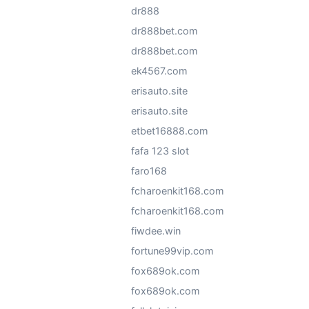
dr888
dr888bet.com
dr888bet.com
ek4567.com
erisauto.site
erisauto.site
etbet16888.com
fafa 123 slot
faro168
fcharoenkit168.com
fcharoenkit168.com
fiwdee.win
fortune99vip.com
fox689ok.com
fox689ok.com