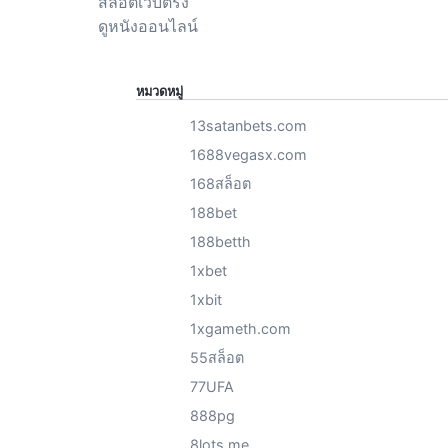
สล็อตเว็บตรง
ดูหนังออนไลน์
หมวดหมู่
13satanbets.com
1688vegasx.com
168สล็อต
188bet
188betth
1xbet
1xbit
1xgameth.com
55สล็อต
77UFA
888pg
8lots.me