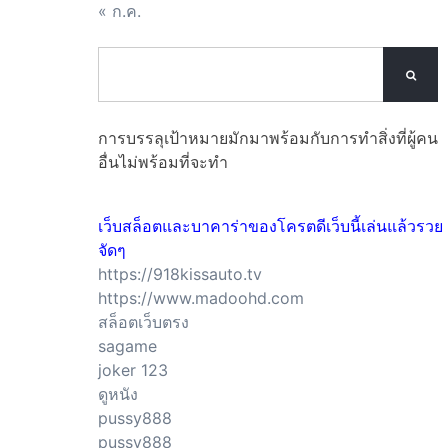
« ก.ค.

การบรรลุเป้าหมายมักมาพร้อมกับการทำสิ่งที่ผู้คน
อื่นไม่พร้อมที่จะทำ
เว็บสล็อตและบาคาร่าของโครตดีเว็บนี้เล่นแล้วรวย
จัดๆ
https://918kissauto.tv
https://www.madoohd.com
สล็อตเว็บตรง
sagame
joker 123
ดูหนัง
pussy888
pussy888