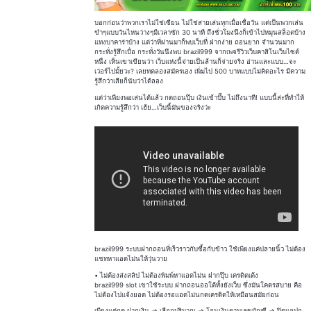
บอกก่อนว่าพวกเราไม่ใช่เซียน ไม่ใช่สายเล่นทุกเมื่อเชื่อวัน แต่เป็นพวกเล่น
ขำๆแบบวันไหนว่างๆมีเวลาซัก 30 นาที ถึงชั่วโมงนึงก็เข้าไปหมุนสล็อตบ้าง
แทงบาคาร่าบ้าง แต่ว่าที่ผ่านมาก็พบเว็บที่ ฝากง่าย ถอนยาก จำนวนมาก
กระทั่งรู้สึกเบื่อ กระทั่งวันนึงพบ brazil999 จากเพจรีวิวเว็บคาสิโนเว็บไซต์
หนึ่ง เห็นเขาเขียนว่า เว็บแห่งนี้จ่ายเป็นล้านก็จ่ายจริง อ่านและแบบ…จะ
เว่อร์ไปมั้ยวะ? เลยทดลองสมัครเอง เพิ่มไป 500 บาทแบบไม่คิดอะไร มีความ
รู้สึกว่าเสียก็นับว่าได้ลอง
แต่ว่าเพียงพอเล่นได้แล้ว กดถอนปุ๊บ เงินเข้าปั๊บ ไม่ถึงนาที! แบบนี้ล่ะที่ทำให้
เกิดความรู้สึกว่า เฮ้ย…เว็บนี้มันของจริงว่ะ
brazil999 ระบบฝากถอนที่เร็วราวกับซื้อกับข้าว ใช้เพียงแค่ปลายนิ้ว ไม่ต้อง
แชทหาแอดไม่นให้วุ่นวาย
• ไม่ต้องส่งสลิป ไม่ต้องพิมพ์หาแอดไม่น ฝากปุ๊บ เครดิตเด้ง
brazil999 slot เขาใช้ระบบ ฝากถอนออโต้ทั้งยังเว็บ ซึ่งมันโคตรสบาย คือ
ไม่ต้องไปแจ้งยอด ไม่ต้องรอแอดไม่นกดเครดิตให้เหมือนสมัยก่อน
เพียงแค่กด ฝากเงิน → เลือกปริมาณ → โอนเงินตามเลขบัญชี → ปิดแอปก