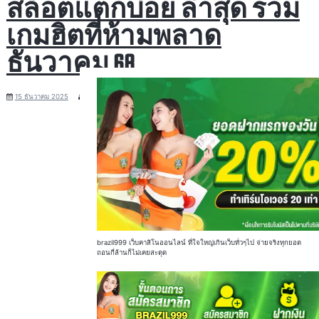
สล็อตแตกบ่อย ล่าสุด รวม
เกมฮิตที่ห้ามพลาด
ธันวาคม 68
15 ธันวาคม 2025
Noah Sanchez
brazil999 เว็บคาสิโนออนไลน์ ที่ใจใหญ่เกินเว็บทั่วๆไป จ่ายจริงทุกยอด
ถอนกี่ล้านก็ไม่เคยสะดุด