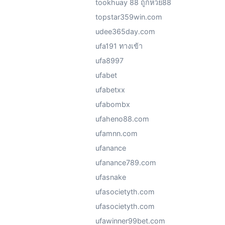
tookhuay 88 ถูกหวย88
topstar359win.com
udee365day.com
ufa191 ทางเข้า
ufa8997
ufabet
ufabetxx
ufabombx
ufaheno88.com
ufamnn.com
ufanance
ufanance789.com
ufasnake
ufasocietyth.com
ufasocietyth.com
ufawinner99bet.com