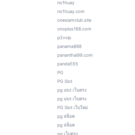
no1huay
no1huay.com
onesiamclub.site
onoplus168.com
p2vvip
panama888
pananthai99.com
panda555
PG
PG Slot
pg slot เว็บตรง
pg slot เว็บตรง
PG Slot เว็บใหม่
pg สล็อต
pg สล็อต
pg เว็บตรง