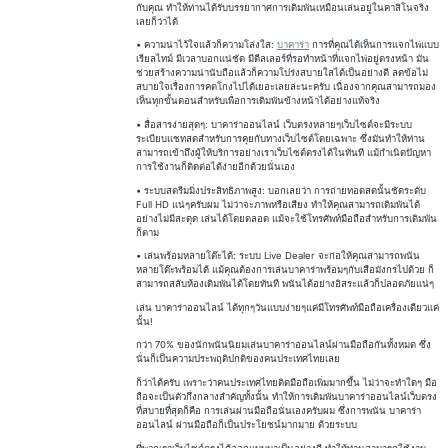
กับคุณ ทำให้ท่านได้รับบรรยากาศการเดิมพันเหมือนเล่นอยู่ในคาสิโนจริง
เลยก็ว่าได้
• ความน่าไว้ใจแล้วก็ความโล่งใส:
บาคาร่า
การที่คุณได้เห็นการแจกไพ่แบบ
เรียลไทม์ มีเวลาบอกแน่ชัด มีดีลเลอร์ที่รอทำหน้าที่แจกไพ่อยู่ตรงหน้า มัน
ช่วยสร้างความน่านับถือแล้วก็ความโปร่งสบายใสได้เป็นอย่างดี ลดข้อไม่
สบายใจเรื่องการคดโกงไปได้เยอะเลยล่ะนะครับ เนื่องจากคุณสามารถมอง
เห็นทุกขั้นตอนสำหรับเพื่อการเดิมพันข้างหน้าได้อย่างแท้จริง
• สื่อสารง่ายสุดๆ: บาคาร่าออนไลน์ เว็บตรงหลายๆเว็บไซต์จะมีระบบ
ระเบียบแชทสดสำหรับการคุยกับทางเว็บไซต์โดยเฉพาะ ซึ่งมันทำให้ท่าน
สามารถเข้าถึงผู้ให้บริการอย่างเราเว็บไซต์ตรงได้ในทันที แม้กำเนิดปัญหา
การใช้งานก็ติดต่อได้ง่ายอีกด้วยนั่นเอง
• ระบบสตรีมมิ่งประสิทธิภาพสูง: บอกเลยว่า การถ่ายทอดสดนั้นชัดระดับ
Full HD แน่ๆครับผม ไม่ว่าจะภาพหรือเสียง ทำให้คุณสามารถเดิมพันได้
อย่างไม่มีสะดุด เล่นได้โดยตลอด แม้จะใช้โทรศัพท์มือถือสำหรับการเดิมพัน
ก็ตาม
• เล่นพร้อมหลายโต๊ะได้: ระบบ Live Dealer จะก่อให้คุณสามารถพนัน
หลายโต๊ะพร้อมได้ แม้คุณต้องการเล่นบาคาร่าพร้อมๆกับเสือมังกรไปด้วย ก็
สามารถสลับห้องเดิมพันได้โดยทันที พนันได้อย่างอิสระแล้วก็ปลอดภัยแน่ๆ
เล่น บาคาร่าออนไลน์ ได้ทุกๆวันแบบง่ายๆแค่มีโทรศัพท์มือถือเครื่องเดียวแค่
นั้น!
กว่า 70% ของนักพนันนิยมเล่นบาคาร่าออนไลน์ผ่านมือถือกันทั้งหมด ซึ่ง
นั่นก็เป็นความประพฤติปกติของคนประเทศไทยเลย
ก็ว่าได้ครับ เพราะว่าคนประเทศไทยติดมือถือเพิ่มมากขึ้น ไม่ว่าจะทำใดๆ มือ
ถือจะเป็นตัวกึ่งกลางสำคัญทั้งนั้น ทำให้การเดิมพันบาคาร่าออนไลน์เว็บตรง
ที่สบายที่สุดก็คือ การเล่นผ่านมือถือนั่นเองครับผม ซึ่งการพนัน บาคาร่า
ออนไลน์ ผ่านมือถือก็เป็นประโยชน์มากมาย ด้วยระบบ