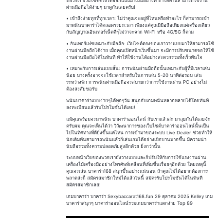
ที่พวกเราเว็บไซต์ตรงได้ออกแบบมาเป็นอย่างดี ทำให้ท่านสามารถใช้งาน
ผ่านมือถือได้ง่ายๆ มาดูกันเลยครับ!
• เข้าถึงง่ายทุกที่ทุกเวลา: ไม่ว่าคุณจะอยู่ที่ไหนหรือทำอะไร ก็สามารถเข้า
มาพนันบาคาร่าได้ตลอดระยะเวลา เพียงแค่คุณมีมือถือเพียงแค่เครื่องเดียว
กับสัญญาณอินเทอร์เน็ตดีๆไม่ว่าจะจาก Wi-FI หรือ 4G/5G ก็ตาม
• อินเทอร์เฟซเหมาะกับมือถือ: เว็บไซต์ตรงของเราวางแบบมาให้สามารถใช้
งานผ่านมือถือได้ง่าย เมื่อคุณเปิดหน้าเว็บขึ้นมา จะมีการปรับขนาดจอให้ใช้
งานผ่านมือถือได้ในทันที ทำให้ใช้งานได้อย่างสะดวกรวมทั้งเร็วทันใจ
• เหมาะกับการเล่นแบบสั้น: การพนันผ่านมือถือนั้นเหมาะกับผู้ที่มีเวลาเล่น
น้อย บางครั้งอาจจะใช้เวลาสำหรับในการเล่น 5-20 นาทีต่อรอบ เล่น
ระหว่างพัก การพนันผ่านมือถือจะสบายกว่าการใช้งานผ่าน PC อย่างไม่
ต้องสงสัยขอรับ
พนันบาคาร่าแบบง่ายๆได้ทุกๆวัน สนุกกับเกมพนันหลากหลายได้โดยทันที
ลงทะเบียนแล้วรับโปรโมชั่นได้เลย!
แม้คุณพร้อมจะมาพนัน บาคาร่าออนไลน์ กับเราแล้วล่ะ มาลุยกันได้เลยจ้ะ
ครับผม คุณจะเห็นได้ว่า วิวัฒนาการของเว็บไซต์บาคาร่าออนไลน์นั้นเป็น
ไปในทิศทางที่ดียิ่งขึ้นแค่ไหน การเข้ามาของระบบ Live Dealer ช่วยทำให้
นักเดิมพันสามารถพนันแล้วก็เล่นเกมได้อย่างเบิกบานมากขึ้น มีความน่า
นับถือรวมทั้งความปลอดภัยสูงอีกด้วย ยิ่งกว่านั้น
ระบบหน้าเว็บของพวกเรายังวางแบบและก็ปรับให้กับการใช้แรงงานผ่าน
เครื่องไม้เครื่องมืออย่างโทรศัพท์เคลื่อนที่เพิ่มขึ้นเรื่อยๆอีกด้วย โดยเหตุนี้
คุณจะเล่น บาคาร่า168 สนุกขึ้นอย่างแน่นอน ถ้าคุณไม่ได้อยากต้องการ
พลาดล่ะก็ สมัครสมาชิกใหม่ได้แล้ววันนี้ สมัครรับโปรโมชั่นได้ในทันที
สมัครสมาชิกเลย!
เกมบาคาร่า บาคาร่า Sexybaccarat168.fun 29 ตุลาคม 2025 Kelley เกม
บาคาร่าสนุกๆ บาคาร่าออนไลน์รวมเกมบาคาร่าแตกง่าย Top 89