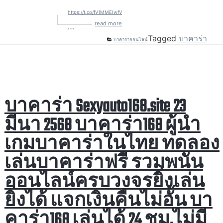
https://t.co/fV1MMEIwfV
read more
…
Tagged
บาคาร่า
บาคาร่าออนไลน์
บาคาร่า Sexyauto168.site 23
มีนา 2568 บาคาร่า168 ผู้นำ
เกมบาคาร่าในไทย ทดลอง
เล่นบาคาร่าฟรี รวมพนัน
ออนไลน์ครบวงจรยิ่งเล่น
ยิ่งได้ แจกเงินคืนไม่อั้น บา
คาร่า168 เล่นได้ 24 ชม.ไม่มี