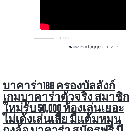
read more
…
Tagged
บาคาร่า
บาคาร่า168
บาคาร่า168 ครองบัลลังก์
เกมบาคาร่าตัวจริง สมาชิก
ใหม่รับ 50,000 ห้องเล่นเยอะ
ไม่เด้งเล่นเสีย มีแต้มหมุน