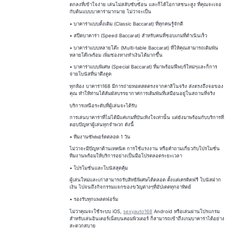
ตกลงที่เข้าใจง่าย เล่นไม่สลับซับซ้อน และก็ได้โอกาสชนะสูง ที่คุณจะเจอ
กับต้นแบบบาคาร่ามากมาย ไม่ว่าจะเป็น
• บาคาร่าแบบดั้งเดิม (Classic Baccarat) ที่ทุกคนรู้จักดี
• สปีดบาคาร่า (Speed Baccarat) สำหรับคนที่ชอบเกมที่ดำเนินเร็ว
• บาคาร่าแบบหลายโต๊ะ (Multi-table Baccarat) ที่ให้คุณสามารถเดิมพัน
หลายโต๊ะพร้อม เพิ่มช่องทางทำเงินได้มากขึ้น
• บาคาร่าแบบพิเศษ (Special Baccarat) ที่มาพร้อมฟีพบร์ใหม่ๆและก็การ
จ่ายโบนัสที่น่าดึงดูด
ทุกห้อง บาคาร่า168 มีการถ่ายทอดสดตรงจากคาสิโนจริง ส่งตรงถึงจอของ
คุณ ทำให้ท่านได้สัมผัสบรรยากาศการเดิมพันที่เสมือนอยู่ในสถานที่จริง
บริการเหนือระดับที่ผู้เล่นจะได้รับ
การเล่นบาคาร่าที่ไม่ได้มีแค่เกมที่บันเทิงใจเท่านั้น แต่ยังมาพร้อมกับบริการที่
ตอบปัญหาผู้เล่นทุกจำพวก ดังนี้
• ทีมงานซัพพอร์ตตลอด 1 วัน
ไม่ว่าจะมีปัญหาด้านเทคนิค การใช้แรงงาน หรือคำถามเกี่ยวกับโปรโมชั่น
ทีมงานพร้อมให้บริการอย่างเป็นมือโปรตลอดระยะเวลา
• โปรโมชั่นและโบนัสสุดคุ้ม
ผู้เล่นใหม่และเก่าสามารถรับสิทธิพิเศษได้ตลอด ตั้งแต่เครดิตฟรี โบนัสฝาก
เงิน ไปจนถึงกิจกรรมแจกของขวัญต่างๆที่อัปเดตทุกอาทิตย์
• รองรับทุกแพลตฟอร์ม
ไม่ว่าคุณจะใช้ระบบ iOS,
sexyauto168
Android หรือเล่นผ่านโปรแกรม
สำหรับเล่นอินเตอร์เน็ตบนคอมพิวเตอร์ ก็สามารถเข้าถึงเกมบาคาร่าได้อย่าง
สะดวกสบาย