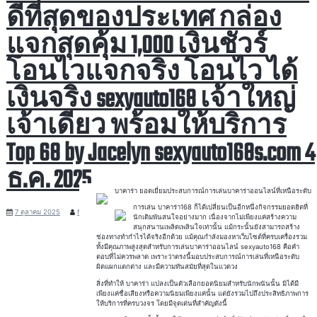
ดีที่สุดของประเทศ กล่อง
แจกสุดคุ้ม 1,000 เงินชัวร์
โอนไวแจกจริง โอนไว ได้
เงินจริง sexyauto168 เจ้าใหญ่
เจ้าเดียว พร้อมให้บริการ
Top 68 by Jacelyn sexyauto168s.com 4
ธ.ค. 2025
บาคาร่า ยอดเยี่ยมประสบการณ์การเล่นบาคาร่าออนไลน์ที่เหนือระดับ
การเล่น บาคาร่า168 ก็ได้เปลี่ยนเป็นอีกหนึ่งกิจกรรมยอดฮิตที่
7 ตุลาคม 2025
Noah Sanchez
นักเดิมพันสนใจอย่างมาก เนื่องจากไม่เพียงแค่สร้างความ
สนุกสนานเพลิดเพลินใจเท่านั้น แม้กระนั้นยังสามารถสร้าง
ช่องทางทำกำไรได้จริงอีกด้วย แม้คุณกำลังมองหาเว็บไซต์ที่ครบเครื่องรวม
ทั้งมีคุณภาพสูงสุดสำหรับการเล่นบาคาร่าออนไลน์ sexyauto168 คือคำ
ตอบที่ไม่ควรพลาด เพราะว่าตรงนี้มอบประสบการณ์การเล่นที่เหนือระดับ
ผิดแผกแตกต่าง และมีความทันสมัยที่สุดในแวดวง
สิ่งที่ทำให้ บาคาร่า แปลงเป็นตัวเลือกยอดนิยมสำหรับนักพนันนั้น มิได้มี
เพียงแค่ชื่อเสียงหรือความนิยมเพียงแค่นั้น แต่ยังรวมไปถึงประสิทธิภาพการ
ให้บริการที่ครบวงจร โดยมีจุดเด่นที่สำคัญดังนี้