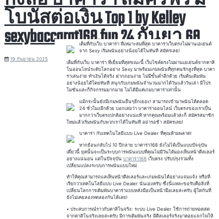
กงล้อ บาคาร่า สมัครฟรี มี
โบนัสต่อเงิน Top 1 by Kelley
sexybaccarat168.fun 24 กันยา 68
เต็มที่กับเว็บ บาคาร่า ที่เหมาะสมที่สุด บาคาร่าเว็บตรงไม่ผ่านเอเย่นต์
จาก Sexy เริ่มพนันอย่างน้อยได้ในทันที สมัครเลย!
19 กันยายน 2025
Noah Sanchez
เต็มที่กับเว็บ บาคาร่า ที่เยี่ยมที่สุดขณะนี้ เว็บไซต์ตรงไม่ผ่านเอเย่นต์จากคาสิ
โนออนไลน์ระดับโลกอย่าง Sexy มาพร้อมเกมพนันที่ทุกคนรักสูงที่สุด บาคา
ร่าเล่นง่าย ทำเงินได้จริง ฝากถอนง่าย ไม่มีขั้นต่ำอีกด้วย เริ่มต้นเดิมพัน
อย่างน้อยได้โดยทันที สนุกกับเกมพนันจำนวนมากได้วันแล้ววันเล่า มีโปร
โมชั่นและก็กิจกรรมมากมาย ไม่ได้มีแค่เกมบาคาร่าเท่านั้น
แม้กระนั้นยังมีเกมพนันอื่นๆอีกเยอะ! สามารถเข้ามาพนันได้ตลอด
24 ชั่วโมงอีกด้วย บอกเลยว่า บาคาร่าออนไลน์ เว็บตรงของเราเป็น
มากกว่าเว็บตรงปกติอย่างแน่แท้ หากคุณพร้อมแล้วล่ะก็ สมัครสมาชิก
ใหม่แล้วเริ่มพนันกับพวกเราได้ในทันที อย่ารอช้า สมัครเลย!
บาคาร่า กับเทคโนโลยีแบบ Live Dealer ที่คุณห้ามพลาด!
หากย้อนกลับไป 10 ปีกลาย บาคาร่า168 ยังไม่ได้เป็นแบบปัจจุบัน
เดี๋ยวนี้ ยุคนั้นจะเป็นระบบการพนันแบบที่คุณไม่มีวันได้มองเห็นหน้าดีลเลอร์
อย่างแน่นอน แต่ในปัจจุบัน
บาคาร่า168
เว็บตรง ปรับปรุงรวมทั้ง
เปลี่ยนแปลงระบบการพนันแบบใหม่
ทำให้คุณสามารถแลเห็นหน้าดีลเลอร์และเกมพนันได้อย่างแจ่มแจ้ง หรือที่
เรียกว่าเทคโนโลยีแบบ Live Dealer นั่นเองครับ ซึ่งนี่แหละขอรับคือสิ่งที่
เปลี่ยนโลกการเดิมพันบาคาร่าแบบหลังมือเป็นหน้ามือเลยล่ะครับ ผู้ใดกันที่
ยังไม่เคยลองทดลองกันได้เลย!
• ประสบการณ์ราวกับคาสิโนจริง: ระบบ Live Dealer ใช้การถ่ายทอดสด
จากคาสิโนจริงเลยล่ะครับ มีการเดิมพันจริง มีดีลเลอร์จริงมาคอยแจกไพ่ให้