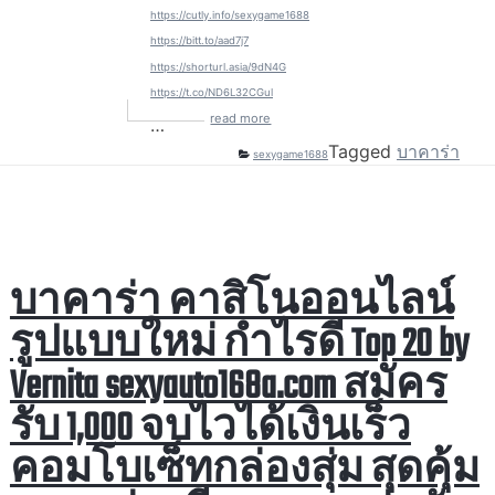
https://cutly.info/sexygame1688
https://bitt.to/aad7j7
https://shorturl.asia/9dN4G
https://t.co/ND6L32CGul
read more
…
Tagged
บาคาร่า
sexygame1688
บาคาร่า คาสิโนออนไลน์
รูปแบบใหม่ กำไรดี Top 20 by
Vernita sexyauto168a.com สมัคร
รับ 1,000 จบไวได้เงินเร็ว
คอมโบเซ็ทกล่องสุ่ม สุดคุ้ม