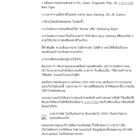
• สล็อตจากทุกค่ายดังอย่าง PG, Joker, Pragmatic Play, Jili,
บาคาร่า168
Red Tiger
• บาคาร่ารวมทั้งคาสิโนสดจากค่าย Sexy Gaming, SA, AE Casino
• มีเกมใหม่อัปเดตตลอด ไม่เคยซ้ำ
บางวันต้องการเล่นสล็อตก็จัด “Roma” หรือ “Mahjong Ways”
บางวันต้องการลองโชคในบาคาร่า ก็เข้าห้อง Sexy Gaming มีดีลเลอร์สาว
สวยให้บรรยากาศเหมือนคาสิโนจริงๆ
ที่สำคัญคือ ระบบลื่นมากมาย ไม่มีกระเด้ง ไม่มีค้าง เล่นได้ทั้งมือถือและ
คอมพิวเตอร์ รองรับทุกระบบจริงๆ
จากเกมที่เล่นเพลินๆสู่รายได้จริง
ต้องกล่าวว่า ทีแรกๆผมเล่นแค่เพื่อความเพลิดเพลิน แต่ว่าภายหลังจากพอ
เข้าใจแนวทางแล้วก็เลือกเกมเป็น บาคาร่า ก็เปลี่ยนเป็น “วิถีทางสร้างราย
ได้พิเศษ” ของผมไปแบบไม่รู้ตัว
ผมเริ่มจากทุนน้อยมาก แค่วันละ 200–300 บาท แต่เนื่องจากว่าระบบเกม
ของเว็บไซต์แห่งนี้ “แตกง่ายกว่า” หลายที่ที่เคยเล่น ทำให้ทุนเท่านี้บางวันปั่น
ได้กำไรหลักพันเลย
แน่นอนว่าผมไม่ได้บอกว่าเล่นแล้วรวยทันที แต่ถ้าเล่นอย่างมีสติ ใช้เคล็ดวิธี
ดีๆและก็เลือกเว็บที่เชื่อถือได้อย่าง
บาคาร่า168
มันก็เปลี่ยนเป็นอาชีพเสริมที่
มั่นคงได้จริง
บาคาร่า168 ไม่เป็นอันตราย มั่นอกมั่นใจ 100% เว็บตรงไม่ผ่าน
เอเย่นต์ของจริง
ผมลองตรวจดูและก็ถามทีมงานเสริมเติม ก็ได้คำตอบว่า บาคาร่า เป็น
เว็บไซต์ตรงจากบริษัทแม่ ไม่ผ่านเอเย่นต์ ข้อมูลผู้เล่นทั้งหมดจะถูกเข้ารหัส
(Encrypted) ไม่เป็นอันตรายแน่ๆ