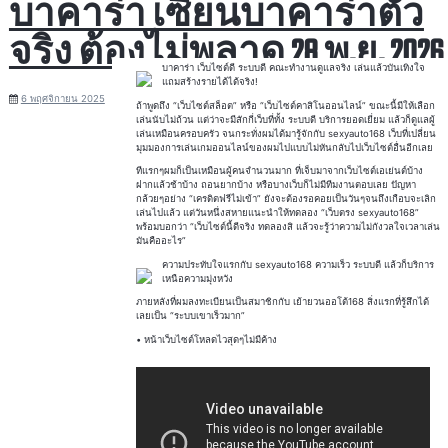
บาคาร่า เซียนบาคาร่าตัว
จริง ต้องไม่พลาด 28 พ.ย. 2026
บาคาร่า เว็บไซต์ดี ระบบดี คณะทำงานดูแลจริง เล่นแล้วบันเทิงใจ
แถมสร้างรายได้ได้จริง!
6 พฤศจิกายน 2025
Noah Sanchez
ถ้าพูดถึง “เว็บไซต์สล็อต” หรือ “เว็บไซต์คาสิโนออนไลน์” ขณะนี้มีให้เลือก
เล่นนับไม่ถ้วน แต่ว่าจะมีสักกี่เว็บที่ทั้ง ระบบดี บริการยอดเยี่ยม แล้วก็ดูแลผู้
เล่นเหมือนครอบครัว จนกระทั่งผมได้มารู้จักกับ sexyauto168 เว็บที่เปลี่ยน
มุมมองการเล่นเกมออนไลน์ของผมไปแบบไม่หันกลับไปเว็บไซต์อื่นอีกเลย
ทีแรกๆผมก็เป็นเหมือนผู้คนจำนวนมาก ที่เจ็บมาจากเว็บไซต์เอเย่นต์บ้าง
ฝากแล้วช้าบ้าง ถอนยากบ้าง หรือบางเว็บก็ไม่มีทีมงานตอบเลย ปัญหา
กล้วยๆอย่าง “เครดิตฟรีไม่เข้า” ยังจะต้องรอคอยเป็นวันๆจนถึงเกือบจะเลิก
เล่นไปแล้ว แต่วันหนึ่งสหายแนะนำให้ทดลอง “เว็บตรง sexyauto168”
พร้อมบอกว่า “เว็บไซต์นี้ดีจริง ทดลองสิ แล้วจะรู้ว่าความไม่กังวลใจเวลาเล่น
มันคืออะไร”
ความประทับใจแรกกับ sexyauto168 ความเร็ว ระบบดี แล้วก็บริการ
เหนือความมุ่งหวัง
ภายหลังที่ผมลงทะเบียนเป็นสมาชิกกับ เย้ายวนออโต้168 สิ่งแรกที่รู้สึกได้
เลยเป็น “ระบบเขาเร็วมาก”
• หน้าเว็บไซต์โหลดไวสุดๆไม่มีค้าง