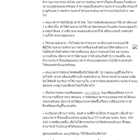
ทำงานมากมากขนาดไหน แต่ว่าการพนันบาคาร่าเว็บตรงนั้นตอบโจทย์พวก
เขาแบบสุดๆเลยล่ะครับผม ถ้าหากคุณเป็นคนทำงานประจำแบบเดียวกันล่ะก็
มาดูกันเลยว่า คนทำงานประจำส่วนมากเล่นบาคาร่าแบบไหนกันบ้าง เลท
โก!
• เล่นบาคาร่า168ได้แม้เวลาจำกัด: ในการเดิมพันต่อรอบจะใช้เวลาเพียงแค่
1 นาทีเท่านั้น ทำให้ท่านสามารถใช้เวลานิดๆหน่อยๆในแต่ละวันของคุณเข้า
มาพนันได้เลย บางทีอาจจะเล่นตอนพักเบรกก็ได้ หรือจะเล่นข้างหลังเลิก
งานก็ได้ สะดวกสุดๆแน่ๆ!
• ใช้งบตามสะดวก: เว็บไซต์บาคาร่าของเราจะมีระบบฝากถอนออโต้
ที่ผู้ใช้งานสามารถทำรายการฝากหรือถอนด้วยตัวเองได้ตามต้องการ
ไม่มีข้อจำกัดสำหรับการฝากหรือถอน ต้องการเล่นเท่าไหร่ อยากถอน
มากแค่ไหน เลือกบาคาร่าได้ตามอยากได้ พนันเริ่มที่ 10 บาทแค่นั้น คน
ทำงานประจำก็เลยนิยมเล่นบาคาร่ากันแบบสุดๆเพราะไม่ได้กระทบกับค่า
ใช้สอยหลักนั่นเองครับผม
• เล่นบาคาร่า168บนโทรศัพท์มือถือได้ทุกๆที่: ไม่ว่าคุณจะอยู่ที่ไหนก็ช่าง
รถไฟฟ้า คาเฟ่ หรือเล่นที่บ้านข้างหลังเลิกงาน ก็สามารถเข้ามาเล่นผ่านมือ
ถือได้ทันที รองรับการใช้งานผ่านเว็บ บาคาร่าอิสระต่อคนทำงานประจำแบบ
สุดๆเพราะเหตุว่าเล่นที่แห่งไหนก็ได้ตามใจ
• เป็นกิจกรรมความเครียดลดลง:
sexy168vip
ขณะที่คุณเครียดจากการ
ทำงานรวมทั้งปรารถนาพักผ่อน การเดิมพันบาคาร่าแบบพอควรช่วยได้เยอะ
เลยล่ะครับผม มันจะช่วยให้คุณบรรเทาเพิ่มขึ้นเรื่อยๆ เปลี่ยนบรรยากาศ
ตึงเครียดเจริญขึ้นแน่ๆครับ
• ระเบียบทางด้านการเงิน: คนทำงานที่มีรายได้ประจำอยู่แล้ว เมื่อเข้ามา
เล่นบาคาร่าก็ชอบตั้งงบประมาณต่อวันเอาไว้ ยกตัวอย่างเช่น วันละ 100-
200 บาทเพียงแค่นั้น เพื่อไม่ให้กระทบกับรายได้หลักของตัวเอง ซึ่งคุณ
สามารถนำไปประยุกต์ได้เลยนะครับ
สูตรแทงสลับบน sexy168vip ใช้ได้ผลจริงหรือไม่?