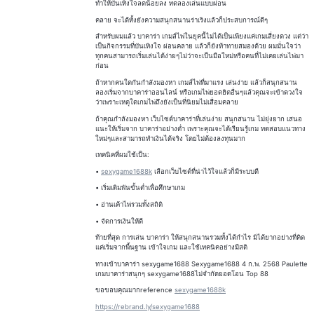
ทำให้บันเทิงใจลดน้อยลง ทดลองเล่นแบบผ่อน
คลาย จะได้ทั้งยังความสนุกสนานร่าเริงแล้วก็ประสบการณ์ดีๆ
สำหรับผมแล้ว บาคาร่า เกมส์ไพ่ในยุคนี้ไม่ได้เป็นเพียงแค่เกมเสี่ยงดวง แต่ว่า
เป็นกิจกรรมที่บันเทิงใจ ผ่อนคลาย แล้วก็ยังท้าทายสมองด้วย ผมมั่นใจว่า
ทุกคนสามารถเริ่มเล่นได้ง่ายๆไม่ว่าจะเป็นมือใหม่หรือคนที่ไม่เคยเล่นไพ่มา
ก่อน
ถ้าหากคนใดกันกำลังมองหา เกมส์ไพ่ที่มาแรง เล่นง่าย แล้วก็สนุกสนาน
ลองเริ่มจากบาคาร่าออนไลน์ หรือเกมไพ่ยอดฮิตอื่นๆแล้วคุณจะเข้าดวงใจ
ว่าเพราะเหตุใดเกมไพ่ถึงยังเป็นที่นิยมไม่เสื่อมคลาย
ถ้าคุณกำลังมองหา เว็บไซต์บาคาร่าที่เล่นง่าย สนุกสนาน ไม่ยุ่งยาก เสนอ
แนะให้เริ่มจาก บาคาร่าอย่างต่ำ เพราะคุณจะได้เรียนรู้เกม ทดสอบแนวทาง
ใหม่ๆและสามารถทำเงินได้จริง โดยไม่ต้องลงทุนมาก
เทคนิคที่ผมใช้เป็น:
•
sexygame1688k
เลือกเว็บไซต์ที่น่าไว้ใจแล้วก็มีระบบดี
• เริ่มเดิมพันขั้นต่ำเพื่อศึกษาเกม
• อ่านเค้าไพ่รวมทั้งสถิติ
• จัดการเงินให้ดี
ท้ายที่สุด การเล่น บาคาร่า ให้สนุกสนานรวมทั้งได้กำไร มิได้ยากอย่างที่คิด
แค่เริ่มจากพื้นฐาน เข้าใจเกม และใช้เทคนิคอย่างมีสติ
ทางเข้าบาคาร่า sexygame1688 Sexygame1688 4 ก.พ. 2568 Paulette
เกมบาคาร่าสนุกๆ sexygame1688ไม่จำกัดยอดโอน Top 88
ขอขอบคุณมากreference
sexygame1688k
https://rebrand.ly/sexygame1688