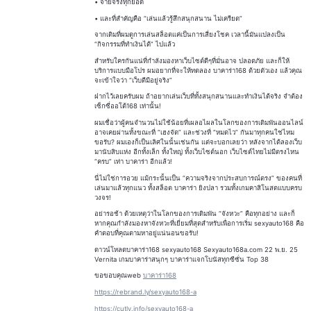
• จ่ายจริงทุกยอด
• และที่สำคัญคือ “เล่นแล้วรู้สึกสนุกสนาน ไม่เครียด”
จากเดิมที่ผมดูการเล่นสล็อตแค่เป็นการเสี่ยงโชค เวลานี้มันแปลงเป็น
“กิจกรรมที่ทำเงินได้” ไปแล้ว
สำหรับใครกันแน่ที่กำลังมองหาเว็บไซต์ดีๆที่มั่นอาจ ปลอดภัย และก็ให้
บริการแบบมือโปร ผมอยากที่จะให้ทดลอง บาคาร่า168 ด้วยตัวเอง แล้วคุณ
จะเข้าใจว่า “เว็บดีมีอยู่จริง”
ฝากไว้เลยครับผม ถ้าอยากเล่นเว็บที่ทั้งสนุกสนานและทำเงินได้จริง จำต้อง
เซ็กซี่ออโต้168 เท่านั้น!
ผมเชื่อว่าผู้คนจำนวนไม่ใช้น้อยที่เผลอไผลในโลกของการเดิมพันออนไลน์
อาจเคยผ่านทั้งขณะที่ “เฮงจัด” และช่วงที่ “หมดไว” กันมาทุกคนใช่ไหม
ขอรับ? ผมเองก็เป็นเลิศในนั้นเช่นกัน แต่จะบอกเลยว่า หลังจากได้ลองเว็บ
มานับสิบแห่ง อีกทั้งเล็ก ทั้งใหญ่ ทั้งเว็บไซต์นอก เว็บไซต์ไทยไม่มีตรงไหน
“ครบ” เท่า บาคาร่า อีกแล้ว!
นี่ไม่ใช่การอวย แม้กระนั้นเป็น “ความจริงจากประสบการณ์ตรง” ของคนที่
เล่นมาแล้วทุกแนว ทั้งสล็อต บาคาร่า ยิงปลา รวมทั้งเกมคาสิโนสดแบบครบ
วงจร!
อย่ารอช้า ด้วยเหตุว่าในโลกของการเดิมพัน “จังหวะ” คือทุกอย่าง และก็
หากคุณกำลังมองหาจังหวะที่เยี่ยมที่สุดสำหรับเพื่อการเริ่ม sexyauto168 คือ
คำตอบที่คุณตามหาอยู่แน่นอนขอรับ!
ดาวน์โหลดบาคาร่า168 sexyauto168 Sexyauto168a.com 22 พ.ย. 25
Vernita เกมบาคาร่าสนุกๆ บาคาร่าแจกโบนัสทุกซีซั่น Top 38
ขอขอบคุณweb
บาคาร่า168
https://rebrand.ly/sexyauto168-a
https://cutly.info/sexyauto168-a