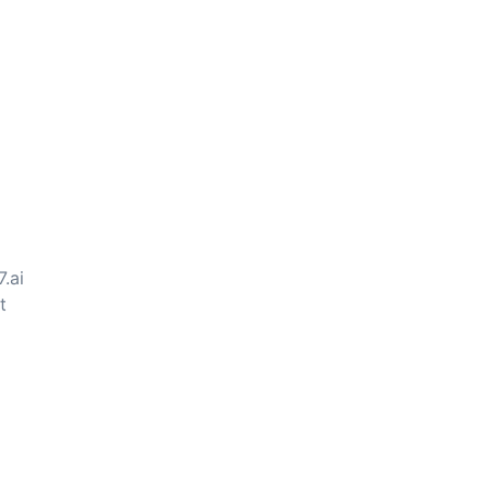
.ai
t