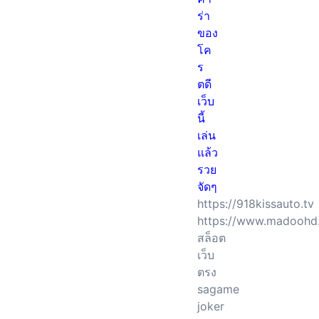
ร่า
ของ
โค
ร
ตดี
เว็บ
นี้
เล่น
แล้ว
รวย
จัดๆ
https://918kissauto.tv
https://www.madoohd
สล็อต
เว็บ
ตรง
sagame
joker