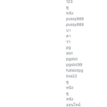
123
ดู
หนัง
pussy888
pussy888
บา
คา
ร่า
pg
slot
pgslot
pgslot99
fullslotpg
live22
ดู
หนัง
ดู
หนัง
ออนไลน์