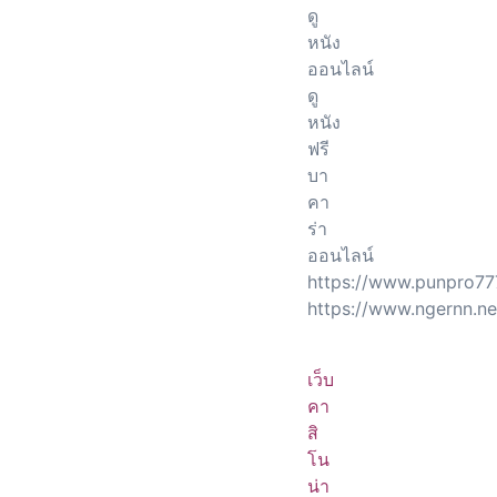
ดู
หนัง
ออนไลน์
ดู
หนัง
ฟรี
บา
คา
ร่า
ออนไลน์
https://www.punpro777
https://www.ngernn.ne
เว็บ
คา
สิ
โน
น่า