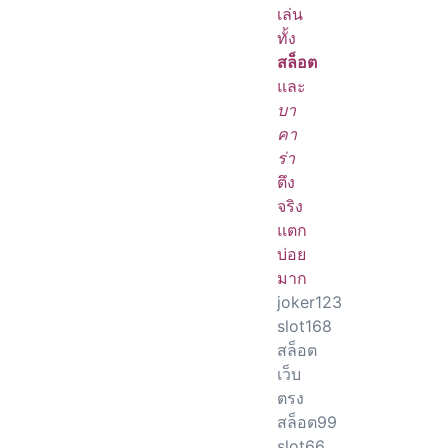
เล่น
ทั้ง
สล็อต
และ
บา
คา
ร่า
ตึง
จริง
แตก
บ่อย
มาก
joker123
slot168
สล็อต
เว็บ
ตรง
สล็อต99
slot66