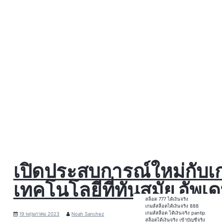
Skip
to
content
เปิดประสบการณ์ใหม่กับเ
เทคโนโลยีที่ทันสมัย อัพเดท an
สล็อต 777 ได้เงินจริง
เกมส์สล็อตได้เงินจริง 888
เกมส์สล็อต ได้เงินจริง pantip
19 พฤษภาคม 2023
Noah Sanchez
สล็อตได้เงินจริง เข้าบัญชีจริง