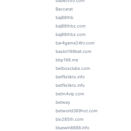
babet555.com
Baccarat
baj88thb
baj88thbz.com
baj88thbz.com
bar4game24hr.com
baslot168bet.com
bbp168.me
betboxclubs.com
betflixtikto.info
betflixtikto.info
betm4vip.com
betway
betworld369hot.com
bio285th.com
bluewin8888.info