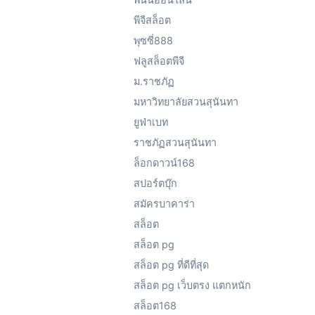
พีจีสล็อต
พุซซี่888
ฟลูสล็อตพีจี
ม.ราชภัฏ
มหาวิทยาลัยสวนสุนันทา
ยูฟ่าเบท
ราชภัฏสวนสุนันทา
ล็อกดาวน์168
สปอร์ตบุ๊ก
สมัครบาคาร่า
สล็อต
สล็อต pg
สล็อต pg ที่ดีที่สุด
สล็อต pg เว็บตรง แตกหนัก
สล็อต168