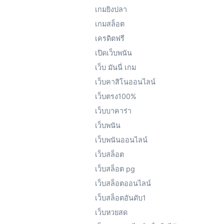
เกมยิงปลา
เกมสล็อต
เครดิตฟรี
เปิดเว็บพนัน
เว็บ มันนี่ เกม
เว็บคาสิโนออนไลน์
เว็บตรง100%
เว็บบาคาร่า
เว็บพนัน
เว็บพนันออนไลน์
เว็บสล็อต
เว็บสล็อต pg
เว็บสล็อตออนไลน์
เว็บสล็อตอันดับ1
เว็บหวยสด