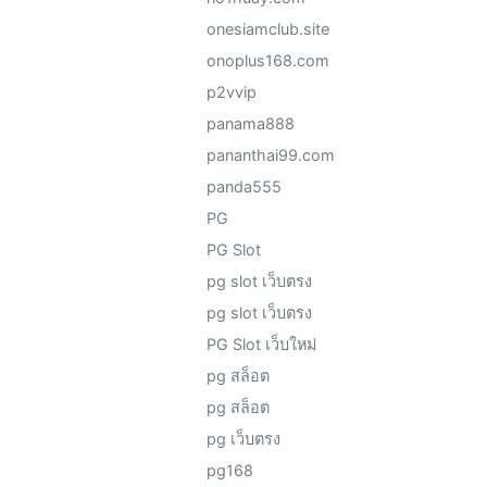
onesiamclub.site
onoplus168.com
p2vvip
panama888
pananthai99.com
panda555
PG
PG Slot
pg slot เว็บตรง
pg slot เว็บตรง
PG Slot เว็บใหม่
pg สล็อต
pg สล็อต
pg เว็บตรง
pg168