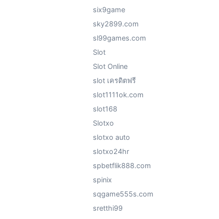
six9game
sky2899.com
sl99games.com
Slot
Slot Online
slot เครดิตฟรี
slot1111ok.com
slot168
Slotxo
slotxo auto
slotxo24hr
spbetflik888.com
spinix
sqgame555s.com
sretthi99