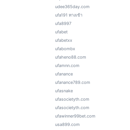
udee365day.com
ufa191 ทางเข้า
ufa8997
ufabet
ufabetxx
ufabombx
ufaheno88.com
ufamnn.com
ufanance
ufanance789.com
ufasnake
ufasocietyth.com
ufasocietyth.com
ufawinner99bet.com
usa899.com