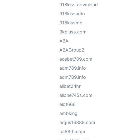
918kiss download
918kissauto
918kissme
9kpluss.com
ABA
ABAGroup2
acebet789.com
adm789.info
adm789.info
allbet24hr
allone745s.com
alot666
ambking
argus16888.com
ba88th.com