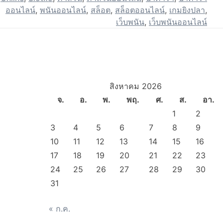
ออนไลน์
,
พนันออนไลน์
,
สล็อต
,
สล็อตออนไลน์
,
เกมยิงปลา
,
เว็บพนัน
,
เว็บพนันออนไลน์
สิงหาคม 2026
จ.
อ.
พ.
พฤ.
ศ.
ส.
อา.
1
2
3
4
5
6
7
8
9
10
11
12
13
14
15
16
17
18
19
20
21
22
23
24
25
26
27
28
29
30
31
« ก.ค.