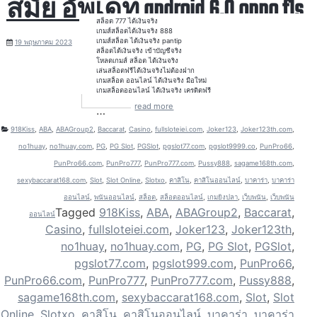
สมัย อัพเดท android 6.0 oppo f1s
สล็อต 777 ได้เงินจริง
เกมส์สล็อตได้เงินจริง 888
เกมส์สล็อต ได้เงินจริง pantip
19 พฤษภาคม 2023
Noah Sanchez
สล็อตได้เงินจริง เข้าบัญชีจริง
โหลดเกมส์ สล็อต ได้เงินจริง
เล่นสล็อตฟรีได้เงินจริงไม่ต้องฝาก
เกมสล็อต ออนไลน์ ได้เงินจริง มือใหม่
เกมสล็อตออนไลน์ ได้เงินจริง เครดิตฟรี
read more
…
918Kiss
,
ABA
,
ABAGroup2
,
Baccarat
,
Casino
,
fullsloteiei.com
,
Joker123
,
Joker123th.com
,
no1huay
,
no1huay.com
,
PG
,
PG Slot
,
PGSlot
,
pgslot77.com
,
pgslot9999.co
,
PunPro66
,
PunPro66.com
,
PunPro777
,
PunPro777.com
,
Pussy888
,
sagame168th.com
,
sexybaccarat168.com
,
Slot
,
Slot Online
,
Slotxo
,
คาสิโน
,
คาสิโนออนไลน์
,
บาคาร่า
,
บาคาร่า
ออนไลน์
,
พนันออนไลน์
,
สล็อต
,
สล็อตออนไลน์
,
เกมยิงปลา
,
เว็บพนัน
,
เว็บพนัน
Tagged
918Kiss
,
ABA
,
ABAGroup2
,
Baccarat
,
ออนไลน์
Casino
,
fullsloteiei.com
,
Joker123
,
Joker123th
,
no1huay
,
no1huay.com
,
PG
,
PG Slot
,
PGSlot
,
pgslot77.com
,
pgslot999.com
,
PunPro66
,
PunPro66.com
,
PunPro777
,
PunPro777.com
,
Pussy888
,
sagame168th.com
,
sexybaccarat168.com
,
Slot
,
Slot
Online
,
Slotxo
,
คาสิโน
,
คาสิโนออนไลน์
,
บาคาร่า
,
บาคาร่า