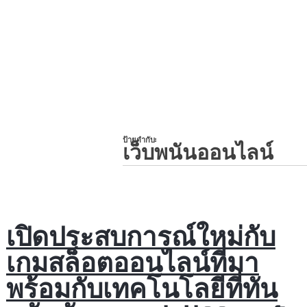
Skip
to
content
ป้ายกำกับ:
เว็บพนันออนไลน์
เปิดประสบการณ์ใหม่กับ
เกมสล็อตออนไลน์ที่มา
พร้อมกับเทคโนโลยีที่ทัน