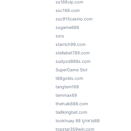
ss168vip.com
ssc168.com
ssc915casino.com
ssgame666
ssru
starrich99.com
stellabet789.com
sudyod888s.com
SuperGame Slot
t88golds.com
tangtem168
temmax69
thehulk888.com
tia8kingbet.com
tookhuay 88 ถูกหวย88
topstar359win.com