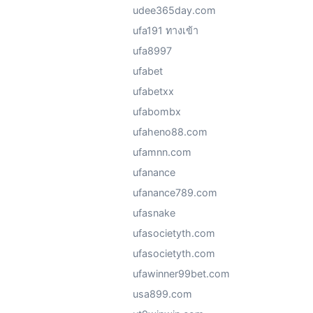
udee365day.com
ufa191 ทางเข้า
ufa8997
ufabet
ufabetxx
ufabombx
ufaheno88.com
ufamnn.com
ufanance
ufanance789.com
ufasnake
ufasocietyth.com
ufasocietyth.com
ufawinner99bet.com
usa899.com