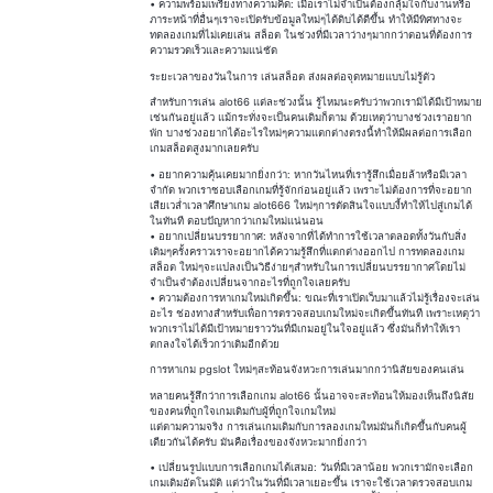
• ความพร้อมเพรียงทางความคิด: เมื่อเราไม่จำเป็นต้องกลุ้มใจกับงานหรือ
ภาระหน้าที่อื่นๆเราจะเปิดรับข้อมูลใหม่ๆได้ดิบได้ดีขึ้น ทำให้มีทิศทางจะ
ทดลองเกมที่ไม่เคยเล่น สล็อต ในช่วงที่มีเวลาว่างๆมากกว่าตอนที่ต้องการ
ความรวดเร็วและความแน่ชัด
ระยะเวลาของวันในการ เล่นสล็อต ส่งผลต่อจุดหมายแบบไม่รู้ตัว
สำหรับการเล่น alot66 แต่ละช่วงนั้น รู้ไหมนะครับว่าพวกเรามิได้มีเป้าหมาย
เช่นกันอยู่แล้ว แม้กระทั่งจะเป็นคนเดิมก็ตาม ด้วยเหตุว่าบางช่วงเราอยาก
พัก บางช่วงอยากได้อะไรใหม่ๆความแตกต่างตรงนี้ทำให้มีผลต่อการเลือก
เกมสล็อตสูงมากเลยครับ
• อยากความคุ้นเคยมากยิ่งกว่า: หากวันไหนที่เรารู้สึกเมื่อยล้าหรือมีเวลา
จำกัด พวกเราชอบเลือกเกมที่รู้จักก่อนอยู่แล้ว เพราะไม่ต้องการที่จะอยาก
เสียเวล่ำเวลาศึกษาเกม alot666 ใหม่ๆการตัดสินใจแบบงี้ทำให้ไปสู่เกมได้
ในทันที ตอบปัญหากว่าเกมใหม่แน่นอน
• อยากเปลี่ยนบรรยากาศ: หลังจากที่ได้ทำการใช้เวลาตลอดทั้งวันกับสิ่ง
เดิมๆครั้งคราวเราจะอยากได้ความรู้สึกที่แตกต่างออกไป การทดลองเกม
สล็อต ใหม่ๆจะแปลงเป็นวิธีง่ายๆสำหรับในการเปลี่ยนบรรยากาศโดยไม่
จำเป็นจำต้องเปลี่ยนจากอะไรที่ถูกใจเลยครับ
• ความต้องการหาเกมใหม่เกิดขึ้น: ขณะที่เราเปิดเว็บมาแล้วไม่รู้เรื่องจะเล่น
อะไร ช่องทางสำหรับเพื่อการตรวจสอบเกมใหม่จะเกิดขึ้นทันที เพราะเหตุว่า
พวกเราไม่ได้มีเป้าหมายราววันที่มีเกมอยู่ในใจอยู่แล้ว ซึ่งมันก็ทำให้เรา
ตกลงใจได้เร็วกว่าเดิมอีกด้วย
การหาเกม pgslot ใหม่ๆสะท้อนจังหวะการเล่นมากกว่านิสัยของคนเล่น
หลายคนรู้สึกว่าการเลือกเกม alot66 นั้นอาจจะสะท้อนให้มองเห็นถึงนิสัย
ของคนที่ถูกใจเกมเดิมกับผู้ที่ถูกใจเกมใหม่
แต่ตามความจริง การเล่นเกมเดิมกับการลองเกมใหม่มันก็เกิดขึ้นกับคนผู้
เดียวกันได้ครับ มันคือเรื่องของจังหวะมากยิ่งกว่า
• เปลี่ยนรูปแบบการเลือกเกมได้เสมอ: วันที่มีเวลาน้อย พวกเรามักจะเลือก
เกมเดิมอัตโนมัติ แต่ว่าในวันที่มีเวลาเยอะขึ้น เราจะใช้เวลาตรวจสอบเกม