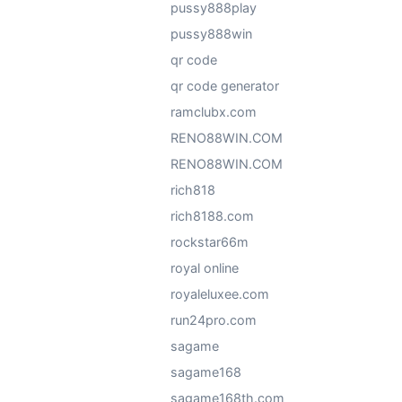
pussy888play
pussy888win
qr code
qr code generator
ramclubx.com
RENO88WIN.COM
RENO88WIN.COM
rich818
rich8188.com
rockstar66m
royal online
royaleluxee.com
run24pro.com
sagame
sagame168
sagame168th.com