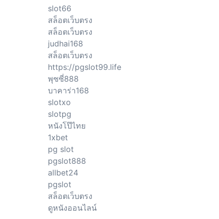
slot66
สล็อตเว็บตรง
สล็อตเว็บตรง
judhai168
สล็อตเว็บตรง
https://pgslot99.life
พุซซี่888
บาคาร่า168
slotxo
slotpg
หนังโป๊ไทย
1xbet
pg slot
pgslot888
allbet24
pgslot
สล็อตเว็บตรง
ดูหนังออนไลน์