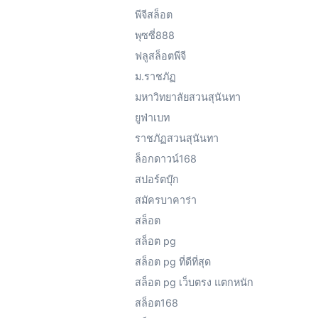
พีจีสล็อต
พุซซี่888
ฟลูสล็อตพีจี
ม.ราชภัฏ
มหาวิทยาลัยสวนสุนันทา
ยูฟ่าเบท
ราชภัฏสวนสุนันทา
ล็อกดาวน์168
สปอร์ตบุ๊ก
สมัครบาคาร่า
สล็อต
สล็อต pg
สล็อต pg ที่ดีที่สุด
สล็อต pg เว็บตรง แตกหนัก
สล็อต168