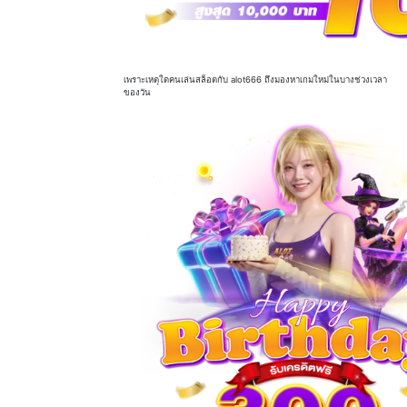
เพราะเหตุใดคนเล่นสล็อตกับ alot666 ถึงมองหาเกมใหม่ในบางช่วงเวลา
ของวัน