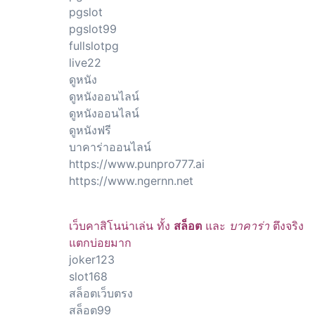
pgslot
pgslot99
fullslotpg
live22
ดูหนัง
ดูหนังออนไลน์
ดูหนังออนไลน์
ดูหนังฟรี
บาคาร่าออนไลน์
https://www.punpro777.ai
https://www.ngernn.net
เว็บคาสิโนน่าเล่น ทั้ง
สล็อต
และ
บาคาร่า
ตึงจริง
แตกบ่อยมาก
joker123
slot168
สล็อตเว็บตรง
สล็อต99