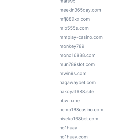
mars95
meekin365day.com
mfj889xx.com
mib555s.com
mmplay-casino.com
monkey789
mono16888.com
mun789slot.com
mwin9s.com
nagawaybet.com
nakoya1688.site
nbwin.me
nemo168casino.com
niseko168bet.com
no1huay
no1huay.com