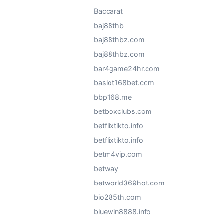
Baccarat
baj88thb
baj88thbz.com
baj88thbz.com
bar4game24hr.com
baslot168bet.com
bbp168.me
betboxclubs.com
betflixtikto.info
betflixtikto.info
betm4vip.com
betway
betworld369hot.com
bio285th.com
bluewin8888.info