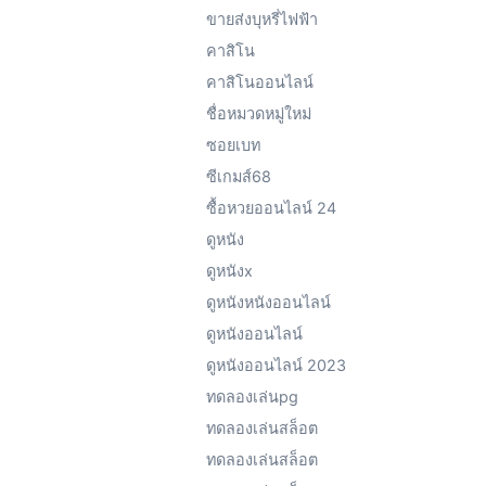
ขายส่งบุหรี่ไฟฟ้า
คาสิโน
คาสิโนออนไลน์
ชื่อหมวดหมู่ใหม่
ซอยเบท
ซีเกมส์68
ซื้อหวยออนไลน์ 24
ดูหนัง
ดูหนังx
ดูหนังหนังออนไลน์
ดูหนังออนไลน์
ดูหนังออนไลน์ 2023
ทดลองเล่นpg
ทดลองเล่นสล็อต
ทดลองเล่นสล็อต