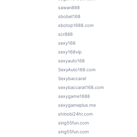
sawan888
sbobet168
sbotop1688.com
scr888
sexy168
sexy168vip
sexyauto168
SexyAuto168.com
Sexybaccarat
sexybaccarat168.com
sexygame1688
sexygameplus.me
shinobi24hr.com
sing55fun.com
sing55fun.com