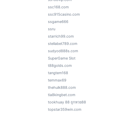
ssc168.com
ssc915casino.com
ssgame666
ssru
starrich99.com
stellabet789.com
sudyod888s.com
SuperGame Slot
t88golds.com
tangtem168
temmax69
thehulk888.com
tia8kingbet.com
tookhuay 88 ถูกหวย88
topstar359win.com